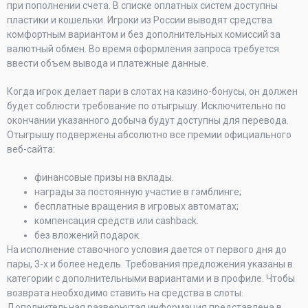
при пополнении счета. В списке оплатных систем доступны
пластики и кошельки. Игроки из России выводят средства
комфортным вариантом и без дополнительных комиссий за
валютный обмен. Во время оформления запроса требуется
ввести объем вывода и платежные данные.
Когда игрок делает пари в слотах на казино-бонусы, он должен
будет соблюсти требование по отыгрышу. Исключительно по
окончании указанного добыча будут доступны для перевода.
Отыгрышу подвержены абсолютно все премии официального
веб-сайта:
финансовые призы на вклады.
награды за постоянную участие в гэмблинге;
бесплатные вращения в игровых автоматах;
компенсация средств или cashback.
без вложений подарок.
На исполнение ставочного условия дается от первого дня до
пары, 3-х и более недель. Требования предложения указаны в
категории с дополнительными вариантами и в профиле. Чтобы
возврата необходимо ставить на средства в слоты.
Дополнительная развернутая информация представлена в