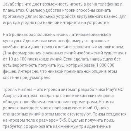
JavaScript, что дает возможность играть в ее на телефонах и
планшетах. С целью удобства игроки способны скачать
программу для мобильных устройств виртуального казино, для
игры где угодно при наличии интернета на устройстве.
На 5 роликах расположены иконы латиноамериканской
культуры. Идентичные символы формируют призовые
комбинации и дают призы в казино с различным множителем.
Для формирования связанных линий изображений существует
от 10 до 100 платежных линий. Если сделать наивысшую бет,
есть вероятность получить куш, который равен 1 000 000
фишек. Интересно, что никакой премиальной опции в этом
слоте не предусмотрено.
Тролль Hunters – это игровой автомат разработчика Play’n GO.
Азартный автомат создан на основе викингских мифов и
обладает новейшими техничными параметрами. На пяти
роликах выпадает много призовых сочетаний. Однако
стандартных линий в этом месте отсутствуют. Призы создаются
на игровом поле с размером 5х5. С целью получить приз,
требуется сформировать как минимум три идентичные