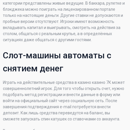
категории представлены живые ведущие. В баккара, рулетке и
блэкджека можно поиграть на лицензированном портале
только на настоящие деньги. Другие ставки не допускаются и
пробные версии отсутствуют. Игроки имеют возможность
вкладывать капитал и выигрывать, смотреть на действия за
столом, общаться с реальным крупье, а в определённых
ситуациях даже общаться с другими гостями.
Слот-машины автоматы с
снятием денег
Играть на действительные средства в казино казино 7К может
совершеннолетний игрок. Для того чтобы открыть счет, нужно
подобрать метод регистрации и внести данные в форму или
войти на официальный сайт через социальную сеть. После
завершения подтверждения e-mail потребуется внести
депозит. Как лишь средства переведутся на баланс, вы
сможете запускать спин катушек со ставочками со аккаунта.