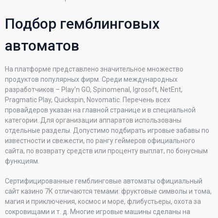
Подбор гемблинговых
автоматов
На платформе представлено значительное множество
продуктов популярных фирм. Среди международных
разработчиков – Play’n GO, Spinomenal, Igrosoft, NetEnt,
Pragmatic Play, Quickspin, Novomatic. Перечень всех
провайдеров указан на главной странице и в специальной
категории. Для организации аппаратов использованы
отдельные разделы. Допустимо подбирать игровые забавы по
известности и свежести, по рангу геймеров официального
сайта, по возврату средств или проценту выплат, по бонусным
функциям.
Сертифицированные гемблинговые автоматы официальный
сайт казино 7К отличаются темами: фруктовые символы и тома,
магия и приключения, космос и море, флибустьеры, охота за
сокровищами и т. д. Многие игровые машины сделаны на