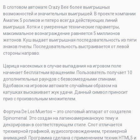
В слотовом автомате Crazy Bee более выигрышных
возможностей и значительных выигрышей. В проекте компании
Аматик 5 роликов и пятеро всегда действующих линий
выигрыша. Хотя и с умеренные технические параметры,
максимальное вознаграждение равняется 5 миллионов
жетонов. Куш выдает выигрышная последовательность из пяти
знаков пчелы. Последовательность выстраивается от левой
стороны направо.
Царица насекомых в случае выпадания на игровом поле
начинает бесплатным вращениям. Пользователь получает 10
дополнительных раундов с безвозмездными спинами.
Вдобавок на игровом автомате случайным образом на
катушках выскакивает жук удачи. Данный символ приносит
приз с произвольным множителем.
Фортуна De Los Muertos – это слотовый аппарат от создателя
Spinomenal. Это создан на латиноамериканскую тему и
декорирован в соответствующем стиле. Слот отличается
трехмерной графикой, аудиосопровождением, трехмерной
анимацией. Программа сделана с применением техник HTML5 и