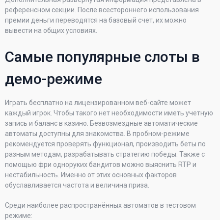
референсном секции. После всестороннего использования
премии деньги переводятся на базовый счет, их можно
вывести на общих условиях.
Самые популярные слоты в
демо-режиме
Играть бесплатно на лицензированном веб-сайте может
каждый игрок. Чтобы такого нет необходимости иметь учетную
запись и баланс в казино. Безвозмездные автоматические
автоматы доступны для знакомства. В пробном-режиме
рекомендуется проверять функционал, производить беты по
разным методам, разрабатывать стратегию победы. Также с
помощью фри одноруких бандитов можно выяснить RTP и
нестабильность. Именно от этих основных факторов
обуславливается частота и величина приза.
Среди наиболее распространённых автоматов в тестовом
режиме: