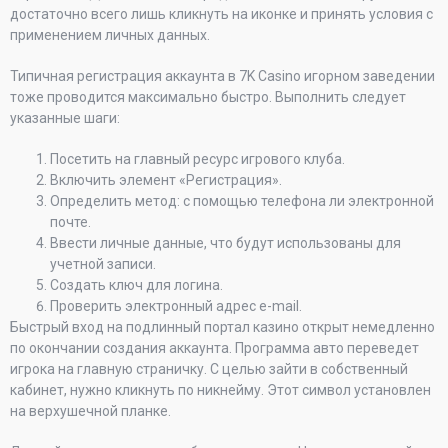
достаточно всего лишь кликнуть на иконке и принять условия с
применением личных данных.
Типичная регистрация аккаунта в 7K Casino игорном заведении
тоже проводится максимально быстро. Выполнить следует
указанные шаги:
Посетить на главный ресурс игрового клуба.
Включить элемент «Регистрация».
Определить метод: с помощью телефона ли электронной
почте.
Ввести личные данные, что будут использованы для
учетной записи.
Создать ключ для логина.
Проверить электронный адрес e-mail.
Быстрый вход на подлинный портал казино открыт немедленно
по окончании создания аккаунта. Программа авто переведет
игрока на главную страничку. С целью зайти в собственный
кабинет, нужно кликнуть по никнейму. Этот символ установлен
на верхушечной планке.