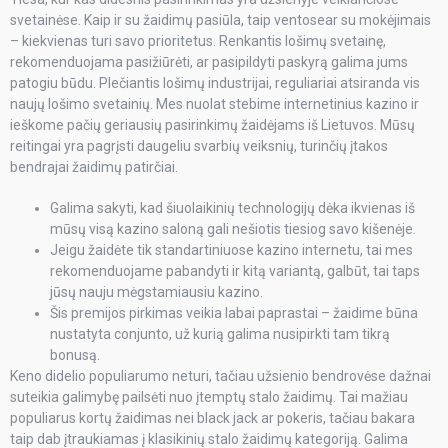
svetainėse. Kaip ir su žaidimų pasiūla, taip ventosear su mokėjimais
– kiekvienas turi savo prioritetus. Renkantis lošimų svetainę,
rekomenduojama pasižiūrėti, ar pasipildyti paskyrą galima jums
patogiu būdu. Plečiantis lošimų industrijai, reguliariai atsiranda vis
naujų lošimo svetainių. Mes nuolat stebime internetinius kazino ir
ieškome pačių geriausių pasirinkimų žaidėjams iš Lietuvos. Mūsų
reitingai yra pagrįsti daugeliu svarbių veiksnių, turinčių įtakos
bendrajai žaidimų patirčiai.
Galima sakyti, kad šiuolaikinių technologijų dėka ikvienas iš
mūsų visą kazino saloną gali nešiotis tiesiog savo kišenėje.
Jeigu žaidėte tik standartiniuose kazino internetu, tai mes
rekomenduojame pabandyti ir kitą variantą, galbūt, tai taps
jūsų nauju mėgstamiausiu kazino.
Šis premijos pirkimas veikia labai paprastai – žaidime būna
nustatyta conjunto, už kurią galima nusipirkti tam tikrą
bonusą.
Keno didelio populiarumo neturi, tačiau užsienio bendrovėse dažnai
suteikia galimybę pailsėti nuo įtemptų stalo žaidimų. Tai mažiau
populiarus kortų žaidimas nei black jack ar pokeris, tačiau bakara
taip dab įtraukiamas į klasikinių stalo žaidimų kategoriją. Galima