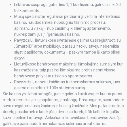
Lėktuvas susprogti gali ir ties 1, 1 koeficientu, gali kilti ir iki 20,
00 koeficiento.
Mūsų specialistai reguliariai peržiūri irgi vertina internetinius
kazino, naudodamiesi nuodugniu tikrinimo procesu,
apimančiu viską – nuo žaidimų iki klientų aptarnavimo,
nukreipdami jus į” “geriausius kazino.
Pavyzdžiui, lietuviškose svetainėse galima užsiregistruoti su
„Smart-ID“ arba mobiliuoju parašu ir tokiu atveju nebereikia
siųsti papildomų dokumentų – paskyra tampa iš karto pilnai
aktyvi.
Lietuviškose bendrovėse maksimali išmokėjimo suma yra kur
kas mažesnė, taip pat irgi išmokėjimo greitis nenni visose
bendrovėse prilygsta užsienio operatoriams.
Pavyzdžiui, nebent žaidimas turi nemokamus sukimus, juos
galima nusipirkti už 100x statymo sumą.
Šie kazino yra labai patogūs, juose galima žaisti wager kuriuo paros
metu ir nereikia jokių papildomų pastangų. Prisijungiate, susirandate
savo mėgstamiausią žaidimą ir tiesiog žaidžiate. Mes patarsime kuo
derėtų pasidomėti ir kodėl jūsų dėmesio turėtų būti kelti tik legalūs
kazino online Lietuvoje. Anksčiau ir lietuviškose bendrovėse žaidėjai
galėdavo pasinaudoti nemokamais sukimais areal kitomis