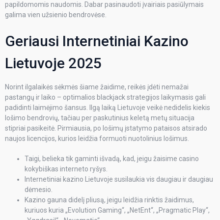
papildomomis naudomis. Dabar pasinaudoti įvairiais pasiūlymais
galima vien užsienio bendrovėse.
Geriausi Internetiniai Kazino
Lietuvoje 2025
Norint ilgalaikės sėkmės šiame žaidime, reikės įdėti nemažai
pastangų ir laiko – optimalios blackjack strategijos laikymasis gali
padidinti laimėjimo šansus. Ilgą laiką Lietuvoje veikė nedidelis kiekis
lošimo bendrovių, tačiau per paskutinius keletą metų situacija
stipriai pasikeitė. Pirmiausia, po lošimų įstatymo pataisos atsirado
naujos licencijos, kurios leidžia formuoti nuotolinius lošimus.
Taigi, belieka tik gaminti išvadą, kad, jeigu žaisime casino
kokybiškas interneto ryšys.
Internetiniai kazino Lietuvoje susilaukia vis daugiau ir daugiau
dėmesio.
Kazino gauna didelį pliusą, jeigu leidžia rinktis žaidimus,
kuriuos kuria „Evolution Gaming“, „NetEnt“, „Pragmatic Play“,