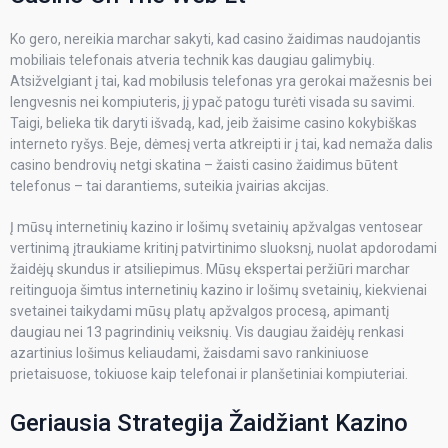
Ko gero, nereikia marchar sakyti, kad casino žaidimas naudojantis
mobiliais telefonais atveria technik kas daugiau galimybių.
Atsižvelgiant į tai, kad mobilusis telefonas yra gerokai mažesnis bei
lengvesnis nei kompiuteris, jį ypač patogu turėti visada su savimi.
Taigi, belieka tik daryti išvadą, kad, jeib žaisime casino kokybiškas
interneto ryšys. Beje, dėmesį verta atkreipti ir į tai, kad nemaža dalis
casino bendrovių netgi skatina – žaisti casino žaidimus būtent
telefonus – tai darantiems, suteikia įvairias akcijas.
Į mūsų internetinių kazino ir lošimų svetainių apžvalgas ventosear
vertinimą įtraukiame kritinį patvirtinimo sluoksnį, nuolat apdorodami
žaidėjų skundus ir atsiliepimus. Mūsų ekspertai peržiūri marchar
reitinguoja šimtus internetinių kazino ir lošimų svetainių, kiekvienai
svetainei taikydami mūsų platų apžvalgos procesą, apimantį
daugiau nei 13 pagrindinių veiksnių. Vis daugiau žaidėjų renkasi
azartinius lošimus keliaudami, žaisdami savo rankiniuose
prietaisuose, tokiuose kaip telefonai ir planšetiniai kompiuteriai.
Geriausia Strategija Žaidžiant Kazino