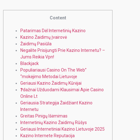
Content
Patarimas Dėl Internetinių Kazino
Kazino Žaidimų Įvairovė
Žaidimų Pasiūla
Negalite Prisijungti Prie Kazino Internetu? –
Jums Reikia Vpn!
Blackjack
Populiariausi Casino On The Web”
“mokėjimo Metodai Lietuvoje
Geriausi Kazino Žaidimų Kūrėjai
❓dažnai Užduodami Klausimai Apie Casino
Online Lt
Geriausia Strategija Žaidžiant Kazino
Internetu
Greitas Pinigų Išėmimas
Internetinių Kazino Žaidimų Rūšys
Geriausi Internetiniai Kazino Lietuvoje 2025
Kazino Internete Reputacija