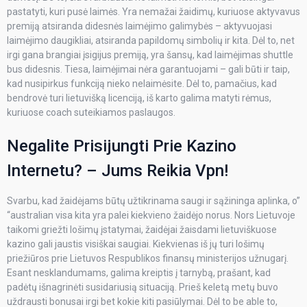
pastatyti, kuri pusė laimės. Yra nemažai žaidimų, kuriuose aktyvavus
premiją atsiranda didesnės laimėjimo galimybės – aktyvuojasi
laimėjimo daugikliai, atsiranda papildomų simbolių ir kita. Dėl to, net
irgi gana brangiai įsigijus premiją, yra šansų, kad laimėjimas shuttle
bus didesnis. Tiesa, laimėjimai nėra garantuojami – gali būti ir taip,
kad nusipirkus funkciją nieko nelaimėsite. Dėl to, pamačius, kad
bendrovė turi lietuvišką licenciją, iš karto galima matyti rėmus,
kuriuose coach suteikiamos paslaugos.
Negalite Prisijungti Prie Kazino
Internetu? – Jums Reikia Vpn!
Svarbu, kad žaidėjams būtų užtikrinama saugi ir sąžininga aplinka, o”
“australian visa kita yra palei kiekvieno žaidėjo norus. Nors Lietuvoje
taikomi griežti lošimų įstatymai, žaidėjai žaisdami lietuviškuose
kazino gali jaustis visiškai saugiai. Kiekvienas iš jų turi lošimų
priežiūros prie Lietuvos Respublikos finansų ministerijos užnugarį.
Esant nesklandumams, galima kreiptis į tarnybą, prašant, kad
padėtų išnagrinėti susidariusią situaciją. Prieš keletą metų buvo
uždrausti bonusai irgi bet kokie kiti pasiūlymai. Dėl to be able to,