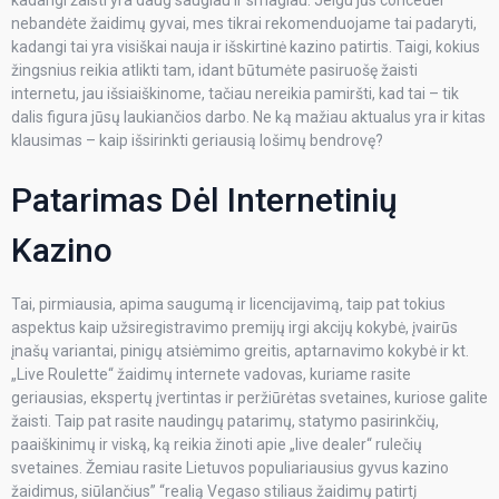
kadangi žaisti yra daug saugiau ir smagiau. Jeigu jūs conceder
nebandėte žaidimų gyvai, mes tikrai rekomenduojame tai padaryti,
kadangi tai yra visiškai nauja ir išskirtinė kazino patirtis. Taigi, kokius
žingsnius reikia atlikti tam, idant būtumėte pasiruošę žaisti
internetu, jau išsiaiškinome, tačiau nereikia pamiršti, kad tai – tik
dalis figura jūsų laukiančios darbo. Ne ką mažiau aktualus yra ir kitas
klausimas – kaip išsirinkti geriausią lošimų bendrovę?
Patarimas Dėl Internetinių
Kazino
Tai, pirmiausia, apima saugumą ir licencijavimą, taip pat tokius
aspektus kaip užsiregistravimo premijų irgi akcijų kokybė, įvairūs
įnašų variantai, pinigų atsiėmimo greitis, aptarnavimo kokybė ir kt.
„Live Roulette“ žaidimų internete vadovas, kuriame rasite
geriausias, ekspertų įvertintas ir peržiūrėtas svetaines, kuriose galite
žaisti. Taip pat rasite naudingų patarimų, statymo pasirinkčių,
paaiškinimų ir viską, ką reikia žinoti apie „live dealer“ rulečių
svetaines. Žemiau rasite Lietuvos populiariausius gyvus kazino
žaidimus, siūlančius” “realią Vegaso stiliaus žaidimų patirtį