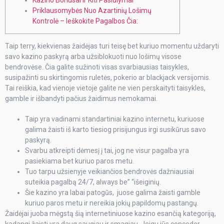
Kazino Bonusai Ir Kiti Pasiūlymai
Priklausomybės Nuo Azartinių Lošimų
Kontrolė – Ieškokite Pagalbos Čia:
Taip terry, kiekvienas žaidėjas turi teisę bet kuriuo momentu uždaryti
savo kazino paskyrą arba užsiblokuoti nuo lošimų visose
bendrovėse. Čia galite sužinoti visas svarbiausias taisykles,
susipažinti su skirtingomis ruletės, pokerio ar blackjack versijomis.
Tai reiškia, kad vienoje vietoje galite ne vien perskaityti taisykles,
gamble ir išbandyti pačius žaidimus nemokamai.
Taip yra vadinami standartiniai kazino internetu, kuriuose
galima žaisti iš karto tiesiog prisijungus irgi susikūrus savo
paskyrą.
Svarbu atkreipti dėmesį į tai, jog ne visur pagalba yra
pasiekiama bet kuriuo paros metu.
Tuo tarpu užsienyje veikiančios bendrovės dažniausiai
suteikia pagalbą 24/7, always be” “išeiginių.
Šie kazino yra labai patogūs, juose galima žaisti gamble
kuriuo paros metu ir nereikia jokių papildomų pastangų.
Žaidėjai juoba mėgstą šią internetiniuose kazino esančią kategoriją,