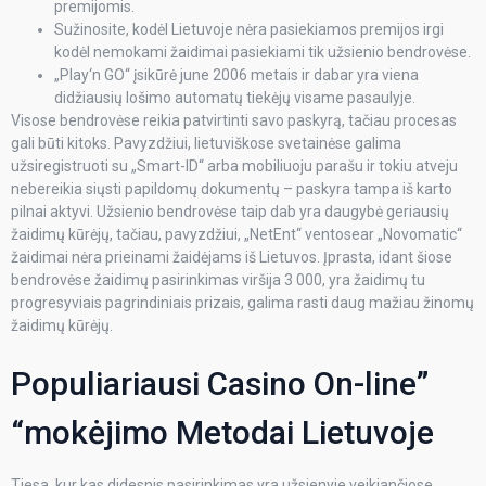
premijomis.
Sužinosite, kodėl Lietuvoje nėra pasiekiamos premijos irgi
kodėl nemokami žaidimai pasiekiami tik užsienio bendrovėse.
„Play‘n GO“ įsikūrė june 2006 metais ir dabar yra viena
didžiausių lošimo automatų tiekėjų visame pasaulyje.
Visose bendrovėse reikia patvirtinti savo paskyrą, tačiau procesas
gali būti kitoks. Pavyzdžiui, lietuviškose svetainėse galima
užsiregistruoti su „Smart-ID“ arba mobiliuoju parašu ir tokiu atveju
nebereikia siųsti papildomų dokumentų – paskyra tampa iš karto
pilnai aktyvi. Užsienio bendrovėse taip dab yra daugybė geriausių
žaidimų kūrėjų, tačiau, pavyzdžiui, „NetEnt“ ventosear „Novomatic“
žaidimai nėra prieinami žaidėjams iš Lietuvos. Įprasta, idant šiose
bendrovėse žaidimų pasirinkimas viršija 3 000, yra žaidimų tu
progresyviais pagrindiniais prizais, galima rasti daug mažiau žinomų
žaidimų kūrėjų.
Populiariausi Casino On-line”
“mokėjimo Metodai Lietuvoje
Tiesa, kur kas didesnis pasirinkimas yra užsienyje veikiančiose