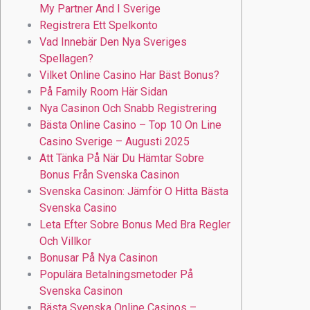
My Partner And I Sverige
Registrera Ett Spelkonto
Vad Innebär Den Nya Sveriges
Spellagen?
Vilket Online Casino Har Bäst Bonus?
På Family Room Här Sidan
Nya Casinon Och Snabb Registrering
Bästa Online Casino – Top 10 On Line
Casino Sverige – Augusti 2025
Att Tänka På När Du Hämtar Sobre
Bonus Från Svenska Casinon
Svenska Casinon: Jämför O Hitta Bästa
Svenska Casino
Leta Efter Sobre Bonus Med Bra Regler
Och Villkor
Bonusar På Nya Casinon
Populära Betalningsmetoder På
Svenska Casinon
Bästa Svenska Online Casinos –