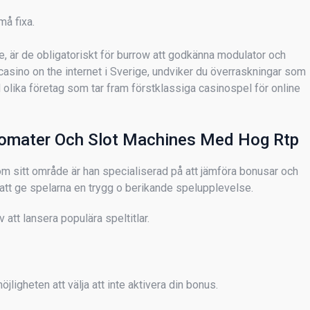
må fixa.
e, är de obligatoriskt för burrow att godkänna modulator och
casino on the internet i Sverige, undviker du överraskningar som
 olika företag som tar fram förstklassiga casinospel för online
tomater Och Slot Machines Med Hog Rtp
m sitt område är han specialiserad på att jämföra bonusar och
 att ge spelarna en trygg o berikande spelupplevelse.
 att lansera populära speltitlar.
jligheten att välja att inte aktivera din bonus.