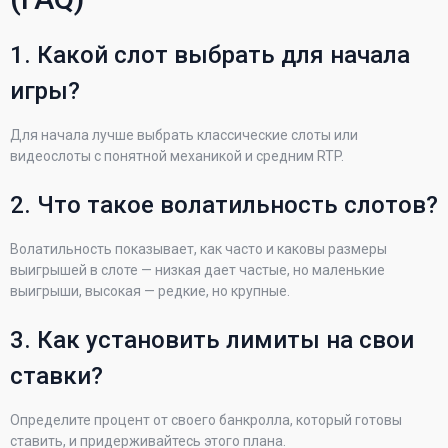
1. Какой слот выбрать для начала
игры?
Для начала лучше выбрать классические слоты или
видеослоты с понятной механикой и средним RTP.
2. Что такое волатильность слотов?
Волатильность показывает, как часто и каковы размеры
выигрышей в слоте — низкая дает частые, но маленькие
выигрыши, высокая — редкие, но крупные.
3. Как установить лимиты на свои
ставки?
Определите процент от своего банкролла, который готовы
ставить, и придерживайтесь этого плана.