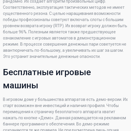
рандомно. Их создает алгоритм произвольных цифр.
Соответственно, эксплуатация тактических методов не имеет
существенного резона. С целью наращивания возможности
победы профессионалы советуют включать слоты с большим
уровнем возврата игроку (RTP). Их возврат игроку должен быть
больше 96%. Полезным является также предшествующее
ознакомление с игровых автоматов в демонстрационном
режиме. В процессе совершения денежных пари советуется не
авантюрничать по-большому, а увеличивать их шаг за шагом.
Это устранит значительные денежные опасности.
Бесплатные игровые
машины
В игровом доме у большинства аппаратов есть демо-версии. Их
старт возможен вне инвестиций и наличия профиля. Чтобы
перемещения к страничку безоплатного аппарата хватит
нажать по кнопке «Демо». Данная размещается на рекламном
баннере программного обеспечения. Во демо-режиме
сохраняются те же правила. Не предусмотрена лишь опция