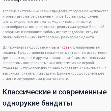
Топовые виртуальные казино предлагают огромное количество
игровых автоматов различных типов. Гостям предложены
слоты, скоростные автоматы, модели настольных игр,
разнообразные лотереи, столы с реальными крупье. Большой
ассортимент позволяет любому игроку подобрать игру по
своим собственными интересами и размером бюджета.
Для комфорта подбора все игры в
1хбет
сгруппированы по
секциям. Предоставлена также их сегментация по известности,
критериям отдачи и другим показателям. С самыми топовыми
аппаратами как правило можно встретиться на первой
странице. В эту коллекцию обычно входят игры с максимально
высокими показателями отдачи. Данные хорошо годятся для
старта и регулярного запуска на деньги.
Классические и современные
однорукие бандиты