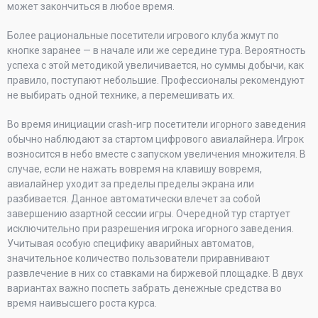
может закончиться в любое время.
Более рациональные посетители игрового клуба жмут по
кнопке заранее — в начале или же середине тура. Вероятность
успеха с этой методикой увеличивается, но суммы добычи, как
правило, поступают небольшие. Профессионалы рекомендуют
не выбирать одной технике, а перемешивать их.
Во время инициации crash-игр посетители игорного заведения
обычно наблюдают за стартом цифрового авиалайнера. Игрок
возносится в небо вместе с запуском увеличения множителя. В
случае, если не нажать вовремя на клавишу вовремя,
авиалайнер уходит за пределы пределы экрана или
разбивается. Данное автоматически влечет за собой
завершению азартной сессии игры. Очередной тур стартует
исключительно при разрешения игрока игорного заведения.
Учитывая особую специфику аварийных автоматов,
значительное количество пользователи приравнивают
развлечение в них со ставками на биржевой площадке. В двух
вариантах важно поспеть забрать денежные средства во
время наивысшего роста курса.