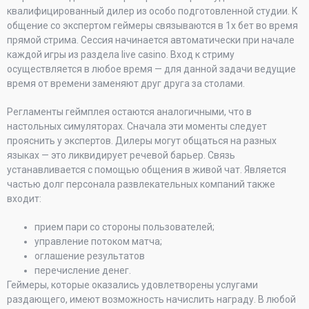
квалифицированный дилер из особо подготовленной студии. К
общение со экспертом геймеры связываются в 1х бет во время
прямой стрима. Сессия начинается автоматически при начале
каждой игры из раздела live casino. Вход к стриму
осуществляется в любое время — для данной задачи ведущие
время от времени заменяют друг друга за столами.
Регламенты геймплея остаются аналогичными, что в
настольных симуляторах. Сначала эти моменты следует
прояснить у экспертов. Дилеры могут общаться на разных
языках — это ликвидирует речевой барьер. Связь
устанавливается с помощью общения в живой чат. Является
частью долг персонала развлекательных компаний также
входит:
прием пари со стороны пользователей;
управление потоком матча;
оглашение результатов
перечисление денег.
Геймеры, которые оказались удовлетворены услугами
раздающего, имеют возможность начислить награду. В любой