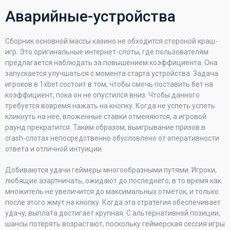
Аварийные-устройства
Сборник основной массы казино не обходится стороной краш-
игр. Это оригинальные интернет-слоты, где пользователям
предлагается наблюдать за повышением коэффициента. Она
запускается улучшаться с момента старта устройства. Задача
игроков в 1xbet состоит в том, чтобы смочь поставить бет на
коэффициент, пока он не опустился вниз. Чтобы данного
требуется вовремя нажать на кнопку. Когда не успеть успеть
кликнуть на нее, вложенные ставки отменяются, а игровой
раунд прекратится. Таким образом, выигрывание призов в
crash-слотах непосредственно обусловлено от оперативности
ответа и отличной интуиции.
Добиваются удачи геймеры многообразными путями. Игроки,
любящие азартничать, ожидают до последнего, в то время как
множитель не увеличится до максимальных отметок, и только
после этого жмут на кнопку. Когда эта стратегия обеспечивает
удачу, выплата достигает крупная. С альтернативной позиции,
шансы потерять возрастают, поскольку геймерская сессия игры