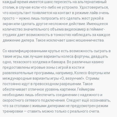
каждый время имеется шанс пересесть на альтернативный
столик, в случае если что-либо не устроило. Удостовериться,
что консультант появляется на контакт в режиме лайв очень
просто — нужно лишь попросить его сделать жест рукой в
экран или сделать другое несложное действие. Имеющееся
количество значительного объема видеокамер в гейминг-
студиях дает возможность в тонкостях наблюдать за каждое
движение дилера. Такое исключает шанс мошенничества.
Со квалифицированными крупье есть возможность сыграть в
такие игры, как лучшие варианты колеса фортуны, двадцать
одно, техасского холдема и баккара. Во различных казино
предоставлены игровые зоны с игрой в кости и
развлекательные программы, например, Колесо Фортуны или
международные варианты игры «О, везунчик!». Стримы
постоянно идут в превосходном разрешении. Такое
обеспечивает отличное уровень картинки. Геймерам
необходимо лишь обеспечить соединении с надежного и
скоростного сетевого подключения. Следует ещё осознавать,
что за столами с живыми дилерами не предусмотрен режим
тренировки — ставить можно только с реального счета.