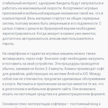
стабильный интернет, однорукие бандиты будут запускаться и
работать на максимальной скорости. Ассортимент игровых
приложений в мобильной вариации неизменна такой же, что в
компьютерной. Весь материал стартует из общих серверных
систем, поэтому можно быть уверенным в его подлинности. С
целью ставок с деньги во браузерной версии необходимо
зарегистрироваться. Когда аккаунт в казино уже имеется,
достаточно авторизоваться, вписав имя пользователя и
пароль.
На смартфонах и гаджетах игровые машины можно также
активировать через софт. Вначале софт необходимо загрузить
и поставить на свой устройство. Эти процедуры проводятся
обычно, занимая не более 2-3 минуты. Казино производят софт
для девайсов, действующих на системе Android и iOS. Между
собой они не отличаются, предлагая одинаковые обслуживание
и услуги. Автоматы в приложении зачастую имеются те же, что
в десктопном и мобильном формате сайта. Они возможно
играть на настоящие средства и в демонстрационном формате.
Основное плюс эксплуатации софтвера — постоянный вход к