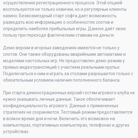
осуществления регистрационного процесса. Этой опцией
воспользуются не только новички, но и регулярные клиенты
казино. Безвозмездный старт софта дает возможность
разведать всю информацию о особенностях слотов и
определить наиболее прибыльные игры. Данное даёт свою
пользу при переходе фактическим ставкам на деньги.
Демо версии в игорных заведениях имеются не только у
слотов. Они также оборудованы аварийными автоматами и
моделями настольных игр. Не предоставлен демо-режим у
прямых видеотрансляций с участием реальными крупье.
Подключаться к ним и играть за столами разрешается только с
обязательным условием наличия пополненного баланса.
При старта демонстрационных версий гостям игрового клуба не
нужно указывать личные данные. Такое обеспечивает
конфиденциальность игрового. Данные о примененных
стратегиях не сохраняются. Тестовый-режим предоставляется
в всякое время дня и ночи. Включить это возможно на
компьютерах, портативных компьютерах, телефонах и других
устройствах.