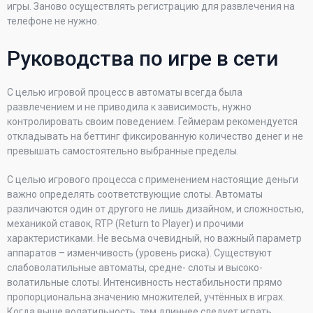
игры. Заново осуществлять регистрацию для развлечения на
телефоне не нужно.
Руководства по игре в сети
С целью игровой процесс в автоматы всегда была
развлечением и не приводила к зависимость, нужно
контролировать своим поведением. Геймерам рекомендуется
откладывать на беттинг фиксированную количество денег и не
превышать самостоятельно выбранные пределы.
С целью игрового процесса с применением настоящие деньги
важно определять соответствующие слоты. Автоматы
различаются один от другого не лишь дизайном, и сложностью,
механикой ставок, RTP (Return to Player) и прочими
характеристиками. Не весьма очевидный, но важный параметр
аппаратов – изменчивость (уровень риска). Существуют
слабоволатильные автоматы, средне- слоты и высоко-
волатильные слоты. Интенсивность нестабильности прямо
пропорциональна значению множителей, учтённых в играх.
Когда выше волатильность, тем длиннее следует играть,