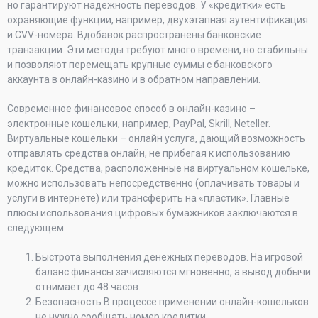
но гарантируют надежность переводов. У «кредитки» есть
охраняющие функции, например, двухэтапная аутентификация
и CVV-номера. Вдобавок распространены банковские
транзакции. Эти методы требуют много времени, но стабильны
и позволяют перемещать крупные суммы с банковского
аккаунта в онлайн-казино и в обратном направлении.
Современное финансовое способ в онлайн-казино –
электронные кошельки, например, PayPal, Skrill, Neteller.
Виртуальные кошельки – онлайн услуга, дающий возможность
отправлять средства онлайн, не прибегая к использованию
кредиток. Средства, расположенные на виртуальном кошельке,
можно использовать непосредственно (оплачивать товары и
услуги в интернете) или трансферить на «пластик». Главные
плюсы использования цифровых бумажников заключаются в
следующем:
Быстрота выполнения денежных переводов. На игровой
баланс финансы зачисляются мгновенно, а вывод добычи
отнимает до 48 часов.
Безопасность В процессе применении онлайн-кошельков
не нужно сообщать номер кредитки.