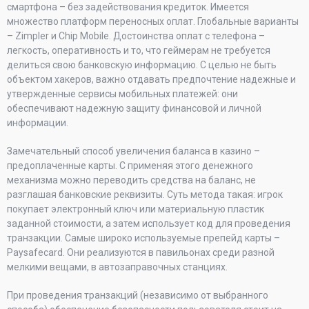
смартфона – без задействования кредиток. Имеется
множество платформ переносных оплат. Глобальные варианты
– Zimpler и Chip Mobile. Достоинства оплат с телефона –
легкость, оперативность и то, что геймерам не требуется
делиться свою банковскую информацию. С целью не быть
объектом хакеров, важно отдавать предпочтение надежные и
утвержденные сервисы мобильных платежей: они
обеспечивают надежную защиту финансовой и личной
информации.
Замечательный способ увеличения баланса в казино –
предоплаченные карты. С применяя этого денежного
механизма можно переводить средства на баланс, не
разглашая банковские реквизиты. Суть метода такая: игрок
покупает электронный ключ или материальную пластик
заданной стоимости, а затем использует код для проведения
транзакции. Самые широко используемые препейд карты –
Paysafecard. Они реализуются в павильонах среди разной
мелкими вещами, в автозаправочных станциях.
При проведения транзакций (независимо от выбранного