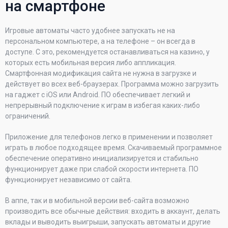
на смартфоне
Игровые автоматы часто удобнее запускать не на
персональном компьютере, а на телефоне – он всегда в
доступе. С это, рекомендуется останавливаться на казино, у
которых есть мобильная версия либо аппликация.
Смартфонная модификация сайта не нужна в загрузке и
действует во всех веб-браузерах. Программа можно загрузить
на гаджет с iOS или Android. ПО обеспечивает легкий и
непрерывный подключение к играм в избегая каких-либо
ограничений.
Приложение для телефонов легко в применении и позволяет
играть в любое подходящее время. Скачиваемый программное
обеспечение оперативно инициализируется и стабильно
функционирует даже при слабой скорости интернета. ПО
функционирует независимо от сайта.
В аппе, так и в мобильной версии веб-сайта возможно
производить все обычные действия: входить в аккаунт, делать
вклады и выводить выигрыши, запускать автоматы и другие