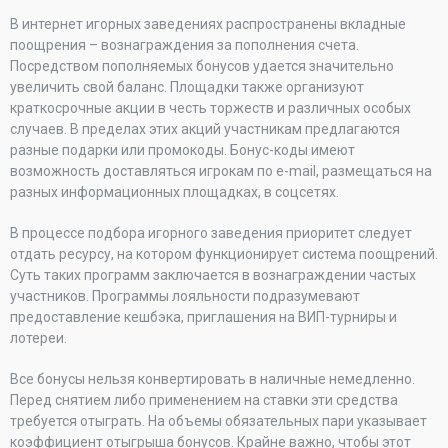
В интернет игорных заведениях распространены вкладные
поощрения – вознаграждения за пополнения счета.
Посредством пополняемых бонусов удается значительно
увеличить свой баланс. Площадки также организуют
краткосрочные акции в честь торжеств и различных особых
случаев. В пределах этих акций участникам предлагаются
разные подарки или промокоды. Бонус-коды имеют
возможность доставляться игрокам по e-mail, размещаться на
разных информационных площадках, в соцсетях.
В процессе подбора игорного заведения приоритет следует
отдать ресурсу, на котором функционирует система поощрений.
Суть таких программ заключается в вознаграждении частых
участников. Программы лояльности подразумевают
предоставление кешбэка, приглашения на ВИП-турниры и
лотереи.
Все бонусы нельзя конвертировать в наличные немедленно.
Перед снятием либо применением на ставки эти средства
требуется отыграть. На объемы обязательных пари указывает
коэффициент отыгрыша бонусов. Крайне важно, чтобы этот