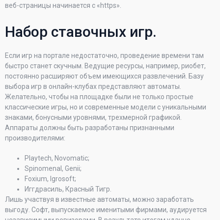
веб-страницы начинается с «https».
Набор ставочных игр.
Если игр на портале недостаточно, проведение времени там
быстро станет скучным. Ведущие ресурсы, например, риобет,
постоянно расширяют объем имеющихся развлечений. Базу
выбора игр в онлайн-клубах представляют автоматы.
Желательно, чтобы на площадке были не только простые
классические игры, но и современные модели с уникальными
знаками, бонусными уровнями, трехмерной графикой.
Аппараты должны быть разработаны признанными
производителями:
Playtech, Novomatic;
Spinomenal, Genii;
Foxium, Igrosoft;
Иггдрасиль, Красный Тигр.
Лишь участвуя в известные автоматы, можно заработать
выгоду. Софт, выпускаемое именитыми фирмами, аудируется