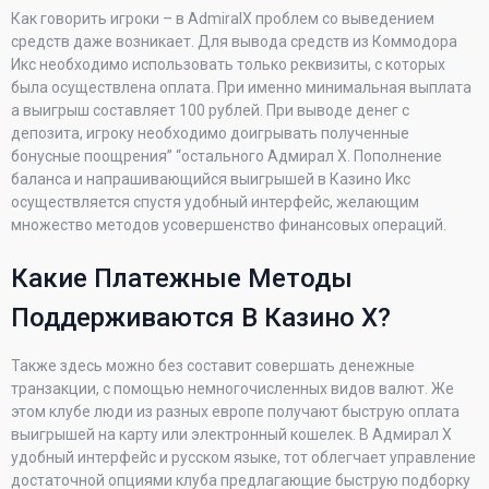
Как говорить игроки – в AdmiralX проблем со выведением
средств даже возникает. Для вывода средств из Коммодора
Икс необходимо использовать только реквизиты, с которых
была осуществлена оплата. При именно минимальная выплата
а выигрыш составляет 100 рублей. При выводе денег с
депозита, игроку необходимо доигрывать полученные
бонусные поощрения” “остального Адмирал Х. Пополнение
баланса и напрашивающийся выигрышей в Казино Икс
осуществляется спустя удобный интерфейс, желающим
множество методов усовершенство финансовых операций.
Какие Платежные Методы
Поддерживаются В Казино Х?
Также здесь можно без составит совершать денежные
транзакции, с помощью немногочисленных видов валют. Же
этом клубе люди из разных европе получают быструю оплата
выигрышей на карту или электронный кошелек. В Адмирал X
удобный интерфейс и русском языке, тот облегчает управление
достаточной опциями клуба предлагающие быструю подборку