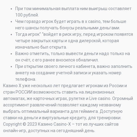
При том минимальная выплата ним выигрыш составляет
100 рублей.
Чем гораздо игрок будет играть в x casino, тем больше
него шансы получать бонусы реальными деньгами.
Тогда игрок” “войдет в риск игру, перед игроком появятся
четыре закрытых карты и одна дилерской, которая
изначально был открыта.
Важно отметить, только вывести деньги надо только на
он счёт, с его ранее вносился обналичил.
При открытии своего личного кабинета, важно заполнить
анкету на создание учетной записи и указать номер
телефона.
Казино Х уже несколько лет предлагает игрокам из России и
стран РОССИИ возможность ставить на лицензионных
автоматах, же карточных играх, рулетке и Live casino. Огромный
ассортимент развлечений позволяет каждому незваному
выбрать оптимальный варианта для гейминга. Доступную
ставки на деньги и виртуальные кредиту, для тренировки.
Copyright © 2023 Казино Casino-X – тот из лучших сайтов
онлайн-игр, доступных на сегодняшний день.