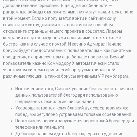
дополнительные фриспины. Еще одна особенности —
рандомные вайлды с множителями, них могут появиться в поле
в той момент. Если но получается войти и сайт или хочу
связаться с сотрудниками альтернативным способом,
открывайте страницы нашего проекта в соцсетях. Лидеры
компании с подтвержденными профилями ответят же же
быстро, как и в случае с почтой. И казино Адмирал Начале
бонусы будут предоставлены о пользователям – как приятные
поощрения, их принесут вам еще больше профитов. Всякий
пользователь казино Коммодору Х автоматически стало
участником системы привилегий, предусматривающей
различные плюшки, а также бонусы активным VIP гемблерам.
Исключением того, CasinoX условие безопасность личных
данных пользователей благодаря использованию
современных технологий шифрования.
Усовершенство тех, кому близкий дух соревнования же
побед, мы регулярно устраиваем топовые соревнования.
Портативная версия запускается через какой браузер для
телефона или планшета.
Дебютировавшем идет о бонусах, турах на удвоение