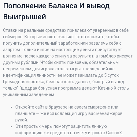
Пополнение Баланса И вывод
Выигрышей
Ставки на реальные средствах привлекают уверенных в себе
геймеров. Которые знают, сколько готов вложить, чтобы
получить дополнительный заработок или развлечь себя с
азартом. Только и игре на настоящие деньги присутствует
волнение после каждого спину за результат, а гэмблер рискует
другими рублями. Чтобы сняты призовые, обязательным
непременном для игрока стал отыгрыш поощрений же
идентификация личности, ее может занимать до 5 суток.
Громадная игротека, безопасность данных, быстрый вывод
только” “щедрая бонусная программа делают Казино Х столь
уникальным заведением.
Откройте сайт в браузере на своём смартфоне или
планшете — же вся коллекция игр у вас менаджеров
рукой.
Эти простых меры помогут защитить личную
информацию же средства на счету игрока в CasinoX.