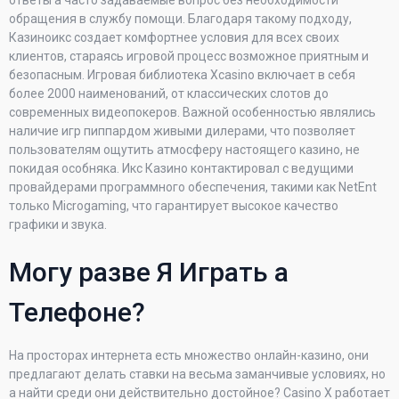
ответы а часто задаваемые вопрос без необходимости
обращения в службу помощи. Благодаря такому подходу,
Казиноикс создает комфортнее условия для всех своих
клиентов, стараясь игровой процесс возможное приятным и
безопасным. Игровая библиотека Xcasino включает в себя
более 2000 наименований, от классических слотов до
современных видеопокеров. Важной особенностью являлись
наличие игр пиппардом живыми дилерами, что позволяет
пользователям ощутить атмосферу настоящего казино, не
покидая особняка. Икс Казино контактировал с ведущими
провайдерами программного обеспечения, такими как NetEnt
только Microgaming, что гарантирует высокое качество
графики и звука.
Могу разве Я Играть а
Телефоне?
На просторах интернета есть множество онлайн-казино, они
предлагают делать ставки на весьма заманчивые условиях, но
а найти среди они действительно достойное? Casino X работает