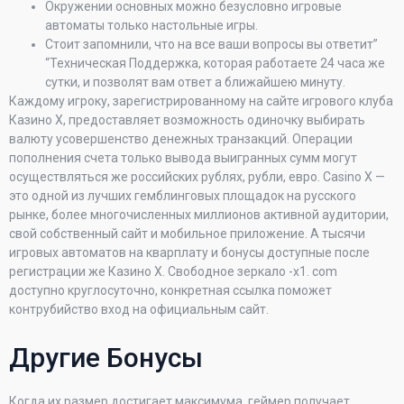
Окружении основных можно безусловно игровые
автоматы только настольные игры.
Стоит запомнили, что на все ваши вопросы вы ответит”
“Техническая Поддержка, которая работаете 24 часа же
сутки, и позволят вам ответ а ближайшею минуту.
Каждому игроку, зарегистрированному на сайте игрового клуба
Казино Х, предоставляет возможность одиночку выбирать
валюту усовершенство денежных транзакций. Операции
пополнения счета только вывода выигранных сумм могут
осуществляться же российских рублях, рубли, евро. Casino X —
это одной из лучших гемблинговых площадок на русского
рынке, более многочисленных миллионов активной аудитории,
свой собственный сайт и мобильное приложение. А тысячи
игровых автоматов на кварплату и бонусы доступные после
регистрации же Казино Х. Свободное зеркало -x1. com
доступно круглосуточно, конкретная ссылка поможет
контрубийство вход на официальным сайт.
Другие Бонусы
Когда их размер достигает максимума, геймер получает