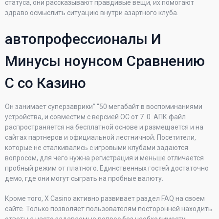
статуса, они рассказывают правдивые вещи, их помогают
здраво осмыслить ситуацию внутри азартного клуба.
автопрофессионалы И
Минусы ноунсом Сравнению
С со Казино
Он занимает суперзаврики” “50 мегабайт в воспоминаниями
устройства, и совместим с версией OC от 7. 0. АПК файл
распространяется на бесплатной основе и размещается и на
сайтах партнеров и официальной лестничной. Посетители,
которые не сталкивались с игровыми клубами задаются
вопросом, для чего нужна регистрация и меньше отличается
пробный режим от платного. Единственных гостей достаточно
демо, где они могут сыграть на пробные валюту.
Кроме того, X Casino активно развивает раздел FAQ на своем
сайте. Только позволяет пользователям посторонней находить