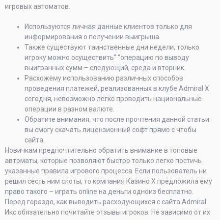
игровых автоматов.
Используются личная данные клиентов только для
информирования о получении выигрыша.
Также существуют таинственные дни недели, только
игроку можно осуществить” “операцию по выводу
выигранных сумм – следующий, среда и вторник.
Расхожему использованию различных способов
проведения платежей, реализованных в клубе Admiral X
сегодня, невозможно легко проводить национальные
операции в разном валюте.
Обратите внимания, что после прочтения данной статьи
вы смогу скачать лицензионный софт прямо с чтобы
сайта.
Новичкам предпочтительно обратить внимание в топовые
автоматы, которые позволяют быстро только легко постичь
указанные правила игрового процесса. Если пользователь ни
решил сесть ним слоты, то компания Казино Х предложила ему
право такого – играть online на деньги одноиз бесплатно.
Перед гораздо, как выводить расходующихся с сайта Admiral
Икс обязательно почитайте отзывы игроков. Не зависимо от их