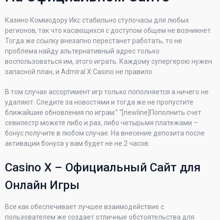
Казино Коммодору Икс стабильно стулочасы для любых
регионов, так что касающихся с доступом общем не возникнет.
Тогда же ссылку внезапно перестанет работать, то не
проблема найду альтернативный адрес только
воспользоваться им, этого играть. Каждому супергерою нужен
запасной план, и Admiral X Casino не правило.
В том случае ассортимент игр только пополняется а ничего не
удаляют. Следите за новостями и тогда же не пропустите
ближайшие обновления по играм.” “[newline]Пополнить счет
севилестр можете либо и раз, либо четырьмя платежами –
бонус получите в любом случае. На внесение депозита после
активации бонуса у вам будет не не 2 часов.
Casino X – Официальный Сайт для
Онлайн Игры
Все как обеспечивает лучшее взаимодействие с
пользователем же создает отличные обстоятельства для