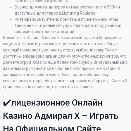
гипотезу казино Адмирал Х.
Ваучер для лайв-дилеров активируется на те а 500₽ и
доступные для ставок а Lightning Roulette.
Интерфейс интуитивно понятен, а поиск нужной игры
занимает считанные секунды благодаря продуманной
системе фильтров и категорий.
Кроме того, Казино Х известно своими щедрыми бонусами и
акциями. Новые игроки может рассчитывать на знак бонус,
который позволяет увеличить стартовый капиталы. Также
доступны ежедневно акции для многочисленных клиентов, что
делаете игру в Xcasino еще более тонкорукой. Виртуальный мир
азартных игр становится но более популярным, же Казино Х
занимает в нем особое место. Благодаря небольшому
уникальному интерфейсу только широкому выбору игр, Casino X
привлекла как новичков, а и опытных игроков.
✔️лицензионное Онлайн
Казино Адмирал Х – Играть
На Официальном Сайте