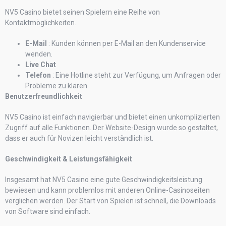
NV5 Casino bietet seinen Spielern eine Reihe von
Kontaktmöglichkeiten.
E-Mail
: Kunden können per E-Mail an den Kundenservice
wenden.
Live Chat
Telefon
: Eine Hotline steht zur Verfügung, um Anfragen oder
Probleme zu klären.
Benutzerfreundlichkeit
NV5 Casino ist einfach navigierbar und bietet einen unkomplizierten
Zugriff auf alle Funktionen. Der Website-Design wurde so gestaltet,
dass er auch für Novizen leicht verständlich ist.
Geschwindigkeit & Leistungsfähigkeit
Insgesamt hat NV5 Casino eine gute Geschwindigkeitsleistung
bewiesen und kann problemlos mit anderen Online-Casinoseiten
verglichen werden. Der Start von Spielen ist schnell, die Downloads
von Software sind einfach.