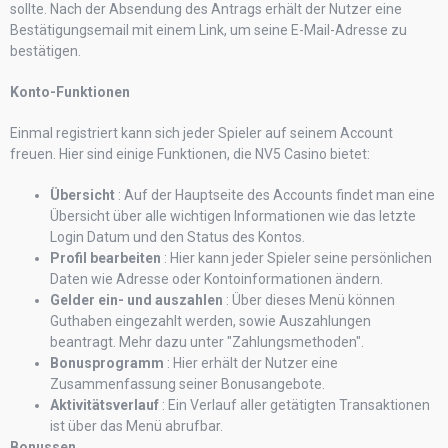
sollte. Nach der Absendung des Antrags erhält der Nutzer eine
Bestätigungsemail mit einem Link, um seine E-Mail-Adresse zu
bestätigen.
Konto-Funktionen
Einmal registriert kann sich jeder Spieler auf seinem Account
freuen. Hier sind einige Funktionen, die NV5 Casino bietet:
Übersicht
: Auf der Hauptseite des Accounts findet man eine
Übersicht über alle wichtigen Informationen wie das letzte
Login Datum und den Status des Kontos.
Profil bearbeiten
: Hier kann jeder Spieler seine persönlichen
Daten wie Adresse oder Kontoinformationen ändern.
Gelder ein- und auszahlen
: Über dieses Menü können
Guthaben eingezahlt werden, sowie Auszahlungen
beantragt. Mehr dazu unter "Zahlungsmethoden".
Bonusprogramm
: Hier erhält der Nutzer eine
Zusammenfassung seiner Bonusangebote.
Aktivitätsverlauf
: Ein Verlauf aller getätigten Transaktionen
ist über das Menü abrufbar.
Bonussen