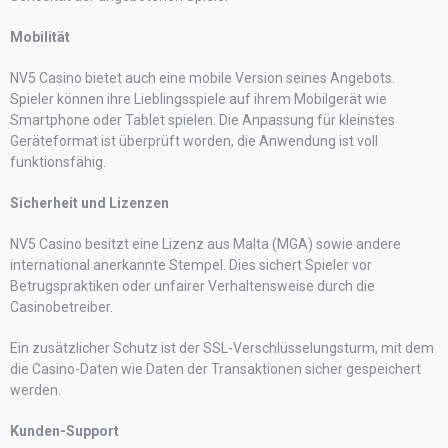
Mobilität
NV5 Casino bietet auch eine mobile Version seines Angebots.
Spieler können ihre Lieblingsspiele auf ihrem Mobilgerät wie
Smartphone oder Tablet spielen. Die Anpassung für kleinstes
Geräteformat ist überprüft worden, die Anwendung ist voll
funktionsfähig.
Sicherheit und Lizenzen
NV5 Casino besitzt eine Lizenz aus Malta (MGA) sowie andere
international anerkannte Stempel. Dies sichert Spieler vor
Betrugspraktiken oder unfairer Verhaltensweise durch die
Casinobetreiber.
Ein zusätzlicher Schutz ist der SSL-Verschlüsselungsturm, mit dem
die Casino-Daten wie Daten der Transaktionen sicher gespeichert
werden.
Kunden-Support