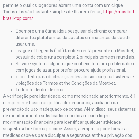
permite o qual os jogadores abram uma conta com um clique.
Todas elas são bastante simples de ficarem feitas,
https://mostbet-
brasil-top.com/
É sempre uma ótima idéia pesquisar electronic comparar
diferentes plataformas de apostas on-line antes de decidir
usar uma.
League of Legends (LoL) também está presente na Mostbet,
possuindo cobertura completa 2 principais torneios mundiais.
Se você systems alguém que conhece tem um problematica
com jogos de azar, por prefer, procure ajuda profissional.
Isso é feito para declinar grandes abusos carry out sistema e
violações dos Termos at the Condições da Mostbet.
Tudo isto dentro de uma
A verificação para identidade, como mencionado anteriormente, é 1
componente básico ag política de segurança, auxiliando na
prevenção do uso inadequado de contas. Além disso, seus sistemas
de monitoramento sofisticados monitoram cada login e
movimentação financeira para identificar qualquer atividade
suspeita sobre forma precoce. Assim, a empresa pode tomar as
medidas cabíveis para disculpar a segurança at the a privação dos