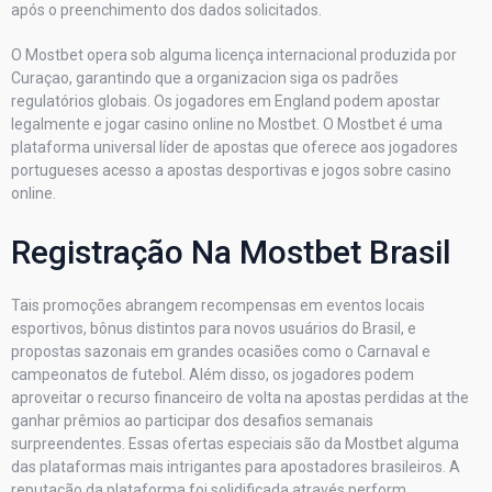
após o preenchimento dos dados solicitados.
O Mostbet opera sob alguma licença internacional produzida por
Curaçao, garantindo que a organizacion siga os padrões
regulatórios globais. Os jogadores em England podem apostar
legalmente e jogar casino online no Mostbet. O Mostbet é uma
plataforma universal líder de apostas que oferece aos jogadores
portugueses acesso a apostas desportivas e jogos sobre casino
online.
Registração Na Mostbet Brasil
Tais promoções abrangem recompensas em eventos locais
esportivos, bônus distintos para novos usuários do Brasil, e
propostas sazonais em grandes ocasiões como o Carnaval e
campeonatos de futebol. Além disso, os jogadores podem
aproveitar o recurso financeiro de volta na apostas perdidas at the
ganhar prêmios ao participar dos desafios semanais
surpreendentes. Essas ofertas especiais são da Mostbet alguma
das plataformas mais intrigantes para apostadores brasileiros. A
reputação da plataforma foi solidificada através perform