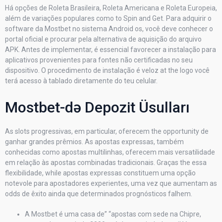
Há opções de Roleta Brasileira, Roleta Americana e Roleta Europeia,
além de variações populares como to Spin and Get. Para adquirir o
software da Mostbet no sistema Android os, você deve conhecer o
portal oficial e procurar pela alternativa de aquisição do arquivo
APK. Antes de implementar, é essencial favorecer a instalação para
aplicativos provenientes para fontes não certificadas no seu
dispositivo. O procedimento de instalação é veloz at the logo você
terá acesso à tablado diretamente do teu celular.
Mostbet-də Depozit Üsulları
As slots progressivas, em particular, oferecem the opportunity de
ganhar grandes prêmios. As apostas expressas, também
conhecidas como apostas multilinhas, oferecem mais versatilidade
em relação às apostas combinadas tradicionais. Graças the essa
flexibilidade, while apostas expressas constituem uma opção
notevole para apostadores experientes, uma vez que aumentam as
odds de êxito ainda que determinados prognósticos falhem.
A Mostbet é uma casa de” “apostas com sede na Chipre,