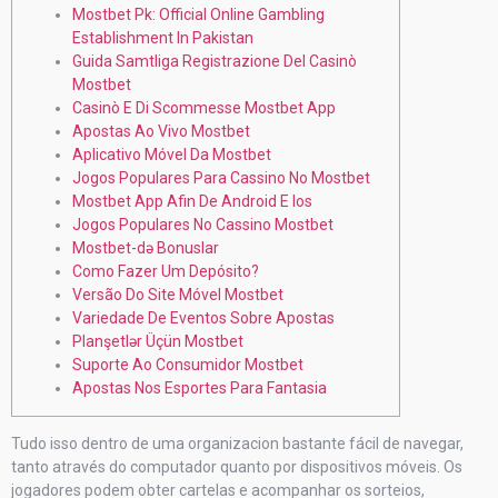
Mostbet Pk: Official Online Gambling
Establishment In Pakistan
Guida Samtliga Registrazione Del Casinò
Mostbet
Casinò E Di Scommesse Mostbet App
Apostas Ao Vivo Mostbet
Aplicativo Móvel Da Mostbet
Jogos Populares Para Cassino No Mostbet
Mostbet App Afin De Android E Ios
Jogos Populares No Cassino Mostbet
Mostbet-də Bonuslar
Como Fazer Um Depósito?
Versão Do Site Móvel Mostbet
Variedade De Eventos Sobre Apostas
Planşetlər Üçün Mostbet
Suporte Ao Consumidor Mostbet
Apostas Nos Esportes Para Fantasia
Tudo isso dentro de uma organizacion bastante fácil de navegar,
tanto através do computador quanto por dispositivos móveis. Os
jogadores podem obter cartelas e acompanhar os sorteios,