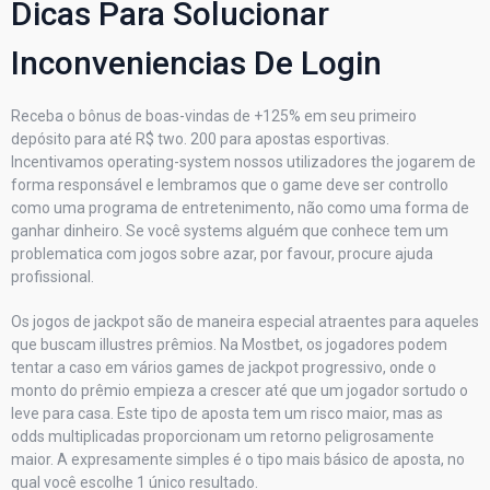
Dicas Para Solucionar
Inconveniencias De Login
Receba o bônus de boas-vindas de +125% em seu primeiro
depósito para até R$ two. 200 para apostas esportivas.
Incentivamos operating-system nossos utilizadores the jogarem de
forma responsável e lembramos que o game deve ser controllo
como uma programa de entretenimento, não como uma forma de
ganhar dinheiro. Se você systems alguém que conhece tem um
problematica com jogos sobre azar, por favour, procure ajuda
profissional.
Os jogos de jackpot são de maneira especial atraentes para aqueles
que buscam illustres prêmios. Na Mostbet, os jogadores podem
tentar a caso em vários games de jackpot progressivo, onde o
monto do prêmio empieza a crescer até que um jogador sortudo o
leve para casa. Este tipo de aposta tem um risco maior, mas as
odds multiplicadas proporcionam um retorno peligrosamente
maior. A expresamente simples é o tipo mais básico de aposta, no
qual você escolhe 1 único resultado.