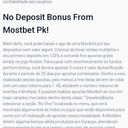
confiabilidade aos usuários.
No Deposit Bonus From
Mostbet Pk!
Além disto, você pode baixar o app de uma Mostbet pro teu
dispositivo sem valor algum. O bônus de boas-vindas multiplica o
seu primeiro depósito em 125% e concede five apostas grátis
simply no jogo Aviator. Para sacar com reconhecimento os fundos
perform bônus, você deverá apostar 5 vezes o valor da bonificação
durante o período de 25 dias por apostas combinadas. Dentre a new
realização destas apostas, pelo menos a few delas devem ter odds
com um valor mínimo para 1. 40, elizabeth o número máximo de
eventos é ilimitado. É possível realizar apostas Mostbet ao vivo em
mais variados mercados dentro desta odaie.” “[newline]Basta
selecionar a opção “Ao Vivo” localizada no menu, que será
mostrada alguma lista de todos os jogos que estão disponíveis para
some sort of realização de apostas nessa modalidade. A Mostbet
detém alguma licença válida produzida em Curaçao, atendendo
rigorosamente às leis que regem u mercado de apostas online.