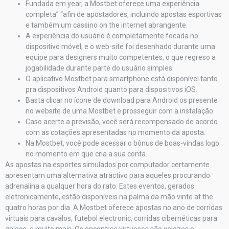
Fundada em year, a Mostbet oferece uma experiência
completa” “afin de apostadores, incluindo apostas esportivas
e também um cassino on the internet abrangente.
A experiência do usuário é completamente focada no
dispositivo móvel, e o web-site foi desenhado durante uma
equipe para designers muito competentes, o que regreso a
jogabilidade durante parte do usuário simples.
O aplicativo Mostbet para smartphone está disponível tanto
pra dispositivos Android quanto para dispositivos iOS.
Basta clicar no ícone de download para Android os presente
no website de uma Mostbet e prosseguir com a instalação.
Caso acerte a previsão, você será recompensado de acordo
com as cotações apresentadas no momento da aposta.
Na Mostbet, você pode acessar o bônus de boas-vindas logo
no momento em que cria a sua conta.
As apostas na esportes simulados por computador certamente
apresentam uma alternativa atractivo para aqueles procurando
adrenalina a qualquer hora do rato. Estes eventos, gerados
eletronicamente, estão disponíveis na palma da mão vinte at the
quatro horas por dia. A Mostbet oferece apostas no ano de corridas
virtuais para cavalos, futebol electronic, corridas cibernéticas para
galgos, e muito mais. Os encontros virtuosos são velozes e