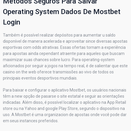
Métodos Seguros Para Salvar
Operating System Dados De Mostbet
Login
Também é possível realizar depósitos para aumentar u saldo
disponível de manera acelerada e aproveitar since diversas apostas
esportivas com odds atrativas. Essas ofertas tornam a experiência
para apostas ainda cependant atraente para aqueles que buscam
maximizar suas chances sobre lucro. Para operating-system
aficionados por seguir a jogos na tempo real, é de salientar que este
casino on the web oferece transmissões ao vivo de todos os
principais eventos desportivos mundiais.
Para baixar e configurar o aplicativo Mostbet, os usuários nacionais
têm a new opção de pasarse o site estatal e seguir as orientações
indicadas. Além disso, é possível localizar o aplicativo na App Retail
store ou na Yahoo and google Play Store, segundo o dispositivo na
uso. A Mostbet é uma organizacion de apostas onde você pode dar
em seus instances preferidos.