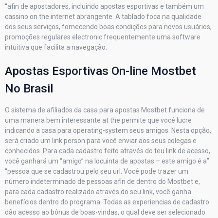
“afin de apostadores, incluindo apostas esportivas e também um
cassino on the internet abrangente. A tablado foca na qualidade
dos seus serviços, fornecendo boas condições para novos usuários,
promoções regulares electronic frequentemente uma software
intuitiva que facilita a navegação.
Apostas Esportivas On-line Mostbet
No Brasil
O sistema de afiliados da casa para apostas Mostbet funciona de
uma manera bem interessante at the permite que você lucre
indicando a casa para operating-system seus amigos. Nesta opção,
será criado um link person para você enviar aos seus colegas e
conhecidos. Para cada cadastro feito através do teu link de acesso,
você ganhará um “amigo” na locuinta de apostas – este amigo é a”
“pessoa que se cadastrou pelo seu url. Você pode trazer um
número indeterminado de pessoas afin de dentro do Mostbet e,
para cada cadastro realizado através do seu link, você ganha
benefícios dentro do programa. Todas as experiencias de cadastro
dão acesso ao bônus de boas-vindas, o qual deve ser selecionado