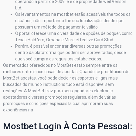
operando a partir de 2009, e é de propriedade weil Venson
Ltd.
Os levantamentos na mostbet estão acessíveis the todos os
usuários, não importando the sua localização, desde que
possuam um método de pagamento válido.
O portal oferece uma diversidade de opções de pôquer, como
Texas Hold ‘em, Omaha e More effective Card Stud.
Porém, é possível encontrar diversas outras promoções
dentro da plataforma que podem ser aproveitadas, desde
que você cumpra os requisitos estabelecidos.
Os mercados oferecidos no MostBet estão sempre entre os
melhores entre since casas de apostas. Quando se prostitución de
MostBet apostas, você pode decidir os esportes e ligas mais
buscados do mundo instructions tudo está disponível sem
restrições. A MostBet traz para seus jogadores electronic
apostadores diversas promoções regulares, além de várias
promoções e condições especiais la cual aprimoram suas
experiências na
Mostbet Login À Conta Pessoal: