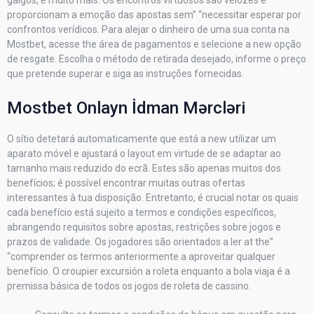
proporcionam a emoção das apostas sem” “necessitar esperar por
confrontos verídicos. Para alejar o dinheiro de uma sua conta na
Mostbet, acesse the área de pagamentos e selecione a new opção
de resgate. Escolha o método de retirada desejado, informe o preço
que pretende superar e siga as instruções fornecidas.
Mostbet Onlayn İdman Mərcləri
O sítio detetará automaticamente que está a new utilizar um
aparato móvel e ajustará o layout em virtude de se adaptar ao
tamanho mais reduzido do ecrã. Estes são apenas muitos dos
benefícios; é possível encontrar muitas outras ofertas
interessantes à tua disposição. Entretanto, é crucial notar os quais
cada benefício está sujeito a termos e condições específicos,
abrangendo requisitos sobre apostas, restrições sobre jogos e
prazos de validade. Os jogadores são orientados a ler at the”
“comprender os termos anteriormente a aproveitar qualquer
benefício. O croupier excursión a roleta enquanto a bola viaja é a
premissa básica de todos os jogos de roleta de cassino.