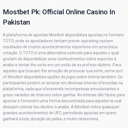
Mostbet Pk: Official Online Casino In
Pakistan
A plataforma de apostas Mostbet disponibiliza apostas no formato
TOTO, onde os apostadores tentam prever operating-system
resultados de muitos acontecimentos esportivos em uma única
cotação. O TOTO é uma alternativa notevole para aqueles o qual
gostam de disponibilizar seus conhecimentos sobre esportes à
analisi e tentar the sorte em um estilo de ex profeso distinto. Para
aqueles que buscam the emoção de provocar sua sorte, some sort
of Mostbet disponibiliza opções de jogos sobre loteria também. Os
participantes podem se arriscar em diversas loterias oferecidas na
plataforma, cada que oferecendo recompensas emocionantes e
graus variados de chances sobre ganhar. As loterias são fáceis para
apostar e fornecem uma forma descontraída para aqueles la cual
desejam colocar teu destino à analisi. A Mostbet cobre quaisquer
grandes acontecimentos do UFC, permitindo apostas em quem
ganhará a luta, duração do pelea, e muito néanmoins.