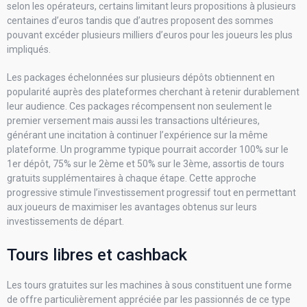
selon les opérateurs, certains limitant leurs propositions à plusieurs
centaines d’euros tandis que d’autres proposent des sommes
pouvant excéder plusieurs milliers d’euros pour les joueurs les plus
impliqués.
Les packages échelonnées sur plusieurs dépôts obtiennent en
popularité auprès des plateformes cherchant à retenir durablement
leur audience. Ces packages récompensent non seulement le
premier versement mais aussi les transactions ultérieures,
générant une incitation à continuer l’expérience sur la même
plateforme. Un programme typique pourrait accorder 100% sur le
1er dépôt, 75% sur le 2ème et 50% sur le 3ème, assortis de tours
gratuits supplémentaires à chaque étape. Cette approche
progressive stimule l’investissement progressif tout en permettant
aux joueurs de maximiser les avantages obtenus sur leurs
investissements de départ.
Tours libres et cashback
Les tours gratuites sur les machines à sous constituent une forme
de offre particulièrement appréciée par les passionnés de ce type