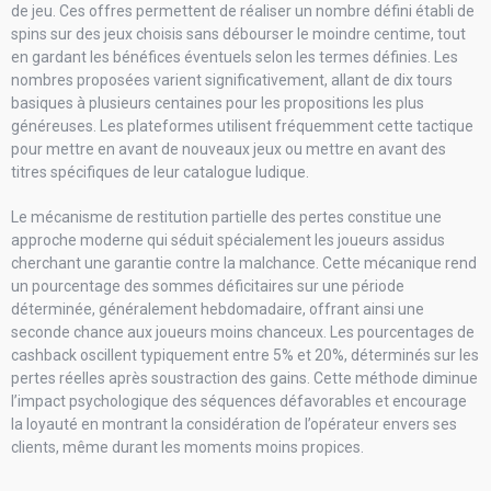
de jeu. Ces offres permettent de réaliser un nombre défini établi de
spins sur des jeux choisis sans débourser le moindre centime, tout
en gardant les bénéfices éventuels selon les termes définies. Les
nombres proposées varient significativement, allant de dix tours
basiques à plusieurs centaines pour les propositions les plus
généreuses. Les plateformes utilisent fréquemment cette tactique
pour mettre en avant de nouveaux jeux ou mettre en avant des
titres spécifiques de leur catalogue ludique.
Le mécanisme de restitution partielle des pertes constitue une
approche moderne qui séduit spécialement les joueurs assidus
cherchant une garantie contre la malchance. Cette mécanique rend
un pourcentage des sommes déficitaires sur une période
déterminée, généralement hebdomadaire, offrant ainsi une
seconde chance aux joueurs moins chanceux. Les pourcentages de
cashback oscillent typiquement entre 5% et 20%, déterminés sur les
pertes réelles après soustraction des gains. Cette méthode diminue
l’impact psychologique des séquences défavorables et encourage
la loyauté en montrant la considération de l’opérateur envers ses
clients, même durant les moments moins propices.