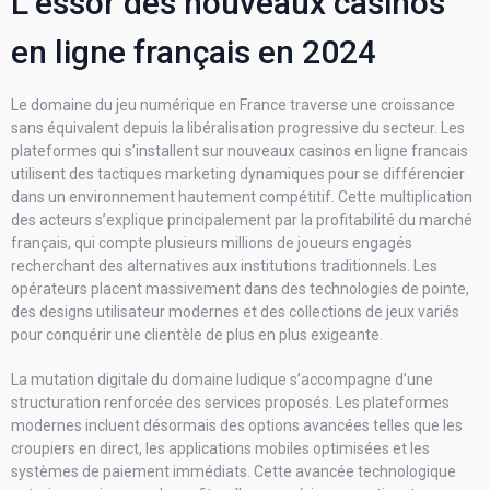
L’essor des nouveaux casinos
en ligne français en 2024
Le domaine du jeu numérique en France traverse une croissance
sans équivalent depuis la libéralisation progressive du secteur. Les
plateformes qui s’installent sur nouveaux casinos en ligne francais
utilisent des tactiques marketing dynamiques pour se différencier
dans un environnement hautement compétitif. Cette multiplication
des acteurs s’explique principalement par la profitabilité du marché
français, qui compte plusieurs millions de joueurs engagés
recherchant des alternatives aux institutions traditionnels. Les
opérateurs placent massivement dans des technologies de pointe,
des designs utilisateur modernes et des collections de jeux variés
pour conquérir une clientèle de plus en plus exigeante.
La mutation digitale du domaine ludique s’accompagne d’une
structuration renforcée des services proposés. Les plateformes
modernes incluent désormais des options avancées telles que les
croupiers en direct, les applications mobiles optimisées et les
systèmes de paiement immédiats. Cette avancée technologique