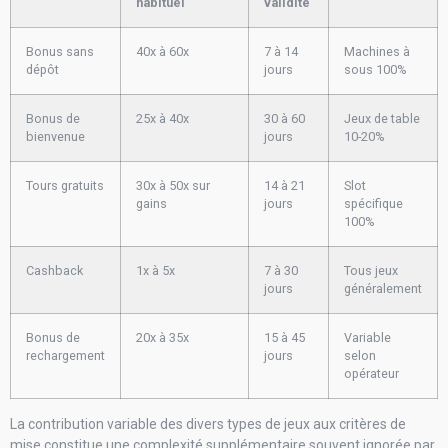
habituel
validité
Bonus sans
40x à 60x
7 à 14
Machines à
dépôt
jours
sous 100%
Bonus de
25x à 40x
30 à 60
Jeux de table
bienvenue
jours
10-20%
Tours gratuits
30x à 50x sur
14 à 21
Slot
gains
jours
spécifique
100%
Cashback
1x à 5x
7 à 30
Tous jeux
jours
généralement
Bonus de
20x à 35x
15 à 45
Variable
rechargement
jours
selon
opérateur
La contribution variable des divers types de jeux aux critères de
mise constitue une complexité supplémentaire souvent ignorée par