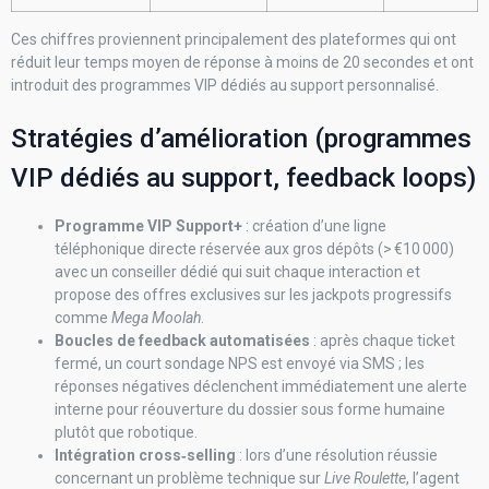
Ces chiffres proviennent principalement des plateformes qui ont
réduit leur temps moyen de réponse à moins de 20 secondes et ont
introduit des programmes VIP dédiés au support personnalisé.
Stratégies d’amélioration (programmes
VIP dédiés au support, feedback loops)
Programme VIP Support+
: création d’une ligne
téléphonique directe réservée aux gros dépôts (> €10 000)
avec un conseiller dédié qui suit chaque interaction et
propose des offres exclusives sur les jackpots progressifs
comme
Mega Moolah
.
Boucles de feedback automatisées
: après chaque ticket
fermé, un court sondage NPS est envoyé via SMS ; les
réponses négatives déclenchent immédiatement une alerte
interne pour réouverture du dossier sous forme humaine
plutôt que robotique.
Intégration cross‑selling
: lors d’une résolution réussie
concernant un problème technique sur
Live Roulette
, l’agent