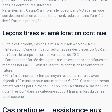
pour valider manuellement la conformité et débloquer le paiement
dans les deux heures suivantes.
Parallèlement, CasinoX a informé le joueur par SMS et email que
son dossier était en cours de traitement, réduisant ainsi l’anxiété
liée à l’attente prolongée.
Leçons tirées et amélioration continue
Suite à cet incident, CasinoX a mis à jour son workflow KYC :
– Intégration d’une vérification automatisée des pièces via OCR afin
de réduire le temps humain de validation de 70 %.
– Formation renforcée des agents sur les exigences spécifiques des
marchés hors ARJEL afin d’éviter toute confusion réglementaire
future.
– KPI révisés incluant « temps moyen résolution retrait » avec
objectif < 90 minutes pour tout montant > €1 000. Ces changements
ont été validés par Ot Roche Sur Yon.Fr qui a attribué à CasinoX une
note “Très bon” dans sa catégorie support financier lors du dernier
audit sectoriel.
Cas pratique – assistance aux