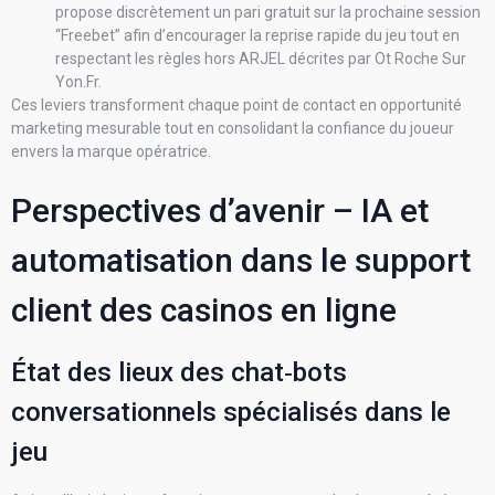
propose discrètement un pari gratuit sur la prochaine session
“Freebet” afin d’encourager la reprise rapide du jeu tout en
respectant les règles hors ARJEL décrites par Ot Roche Sur
Yon.Fr.
Ces leviers transforment chaque point de contact en opportunité
marketing mesurable tout en consolidant la confiance du joueur
envers la marque opératrice.
Perspectives d’avenir – IA et
automatisation dans le support
client des casinos en ligne
État des lieux des chat‑bots
conversationnels spécialisés dans le
jeu