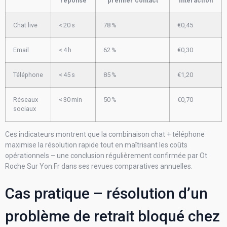
réponse
premier contact
interaction
Chat live
< 20 s
78 %
€0,45
Email
< 4 h
62 %
€0,30
Téléphone
< 45 s
85 %
€1,20
Réseaux
< 30 min
50 %
€0,70
sociaux
Ces indicateurs montrent que la combinaison chat + téléphone
maximise la résolution rapide tout en maîtrisant les coûts
opérationnels – une conclusion régulièrement confirmée par Ot
Roche Sur Yon.Fr dans ses revues comparatives annuelles.
Cas pratique – résolution d’un
problème de retrait bloqué chez