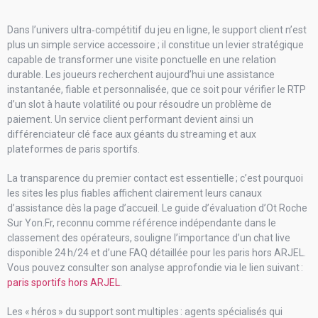
Dans l’univers ultra‑compétitif du jeu en ligne, le support client n’est
plus un simple service accessoire ; il constitue un levier stratégique
capable de transformer une visite ponctuelle en une relation
durable. Les joueurs recherchent aujourd’hui une assistance
instantanée, fiable et personnalisée, que ce soit pour vérifier le RTP
d’un slot à haute volatilité ou pour résoudre un problème de
paiement. Un service client performant devient ainsi un
différenciateur clé face aux géants du streaming et aux
plateformes de paris sportifs.
La transparence du premier contact est essentielle ; c’est pourquoi
les sites les plus fiables affichent clairement leurs canaux
d’assistance dès la page d’accueil. Le guide d’évaluation d’Ot Roche
Sur Yon.Fr, reconnu comme référence indépendante dans le
classement des opérateurs, souligne l’importance d’un chat live
disponible 24 h/24 et d’une FAQ détaillée pour les paris hors ARJEL.
Vous pouvez consulter son analyse approfondie via le lien suivant :
paris sportifs hors ARJEL
.
Les « héros » du support sont multiples : agents spécialisés qui