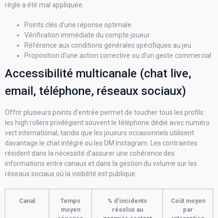
règle a été mal appliquée.
Points clés d’une réponse optimale
Vérification immédiate du compte joueur
Référence aux conditions générales spécifiques au jeu
Proposition d’une action corrective ou d’un geste commercial
Accessibilité multicanale (chat live,
email, téléphone, réseaux sociaux)
Offrir plusieurs points d’entrée permet de toucher tous les profils :
les high rollers privilégient souvent le téléphone dédié avec numéro
vert international, tandis que les joueurs occasionnels utilisent
davantage le chat intégré ou les DM Instagram. Les contraintes
résident dans la nécessité d’assurer une cohérence des
informations entre canaux et dans la gestion du volume sur les
réseaux sociaux où la visibilité est publique.
Canal
Temps
% d’incidents
Coût moyen
moyen
résolus au
par