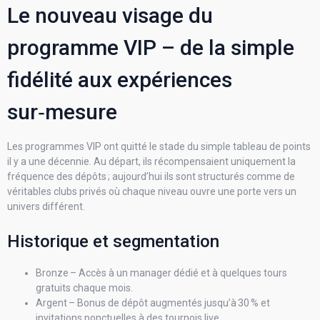
Le nouveau visage du
programme VIP – de la simple
fidélité aux expériences
sur‑mesure
Les programmes VIP ont quitté le stade du simple tableau de points
il y a une décennie. Au départ, ils récompensaient uniquement la
fréquence des dépôts ; aujourd’hui ils sont structurés comme de
véritables clubs privés où chaque niveau ouvre une porte vers un
univers différent.
Historique et segmentation
Bronze – Accès à un manager dédié et à quelques tours
gratuits chaque mois.
Argent – Bonus de dépôt augmentés jusqu’à 30 % et
invitations ponctuelles à des tournois live.