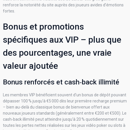
renforce la notoriété du site auprès des joueurs avides d’émotions
fortes.
Bonus et promotions
spécifiques aux VIP – plus que
des pourcentages, une vraie
valeur ajoutée
Bonus renforcés et cash‑back illimité
Les membres VIP bénéficient souvent d’un bonus de dépôt pouvant
dépasser 100 % jusqu’à €5 000 dès leur première recharge premium
– bien au-delà du classique bonus de bienvenue offert aux
nouveaux joueurs standards (généralement entre €200 et €500). Le
cash‑back illimité peut atteindre jusqu’à 20 % quotidiennement sur
toutes les pertes nettes réalisées sur les jeux vidéo poker ou slots à