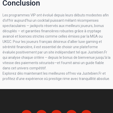
Conclusion
Les programmes VIP ont évolué depuis leurs débuts modestes afin
d’offrir aujourd’hui un cocktail puissant mêlant récompenses
spectaculaires — jackpots réservés aux meilleurs joueurs, bonus
décuplés — et garanties financières robustes grâce à cryptage
avancé et licences strictes comme celles émises par la MGA ou
UKGC. Pour les joueurs français désireux d’allier luxe gaming et
sérénité financière, il est essentiel de choisir une plateforme
évaluée positivement par un site indépendant tel que Justebien.Fr
qui analyse chaque critère – depuis le bonus de bienvenue jusqu’à la
vitesse des paiements sécurisés—et fournit ainsi un guide fiable
dans cet univers compétitif.
Explorez dès maintenant les meilleures offres via Justebien.Fr et
profitez d’une expérience où prestige rime avec tranquillité absolue.