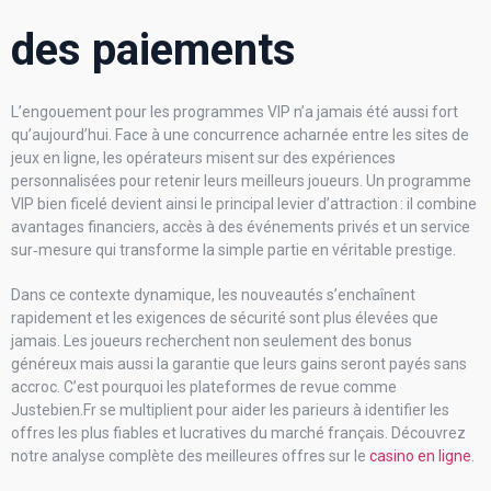
des paiements
L’engouement pour les programmes VIP n’a jamais été aussi fort
qu’aujourd’hui. Face à une concurrence acharnée entre les sites de
jeux en ligne, les opérateurs misent sur des expériences
personnalisées pour retenir leurs meilleurs joueurs. Un programme
VIP bien ficelé devient ainsi le principal levier d’attraction : il combine
avantages financiers, accès à des événements privés et un service
sur‑mesure qui transforme la simple partie en véritable prestige.
Dans ce contexte dynamique, les nouveautés s’enchaînent
rapidement et les exigences de sécurité sont plus élevées que
jamais. Les joueurs recherchent non seulement des bonus
généreux mais aussi la garantie que leurs gains seront payés sans
accroc. C’est pourquoi les plateformes de revue comme
Justebien.Fr se multiplient pour aider les parieurs à identifier les
offres les plus fiables et lucratives du marché français. Découvrez
notre analyse complète des meilleures offres sur le
casino en ligne
.