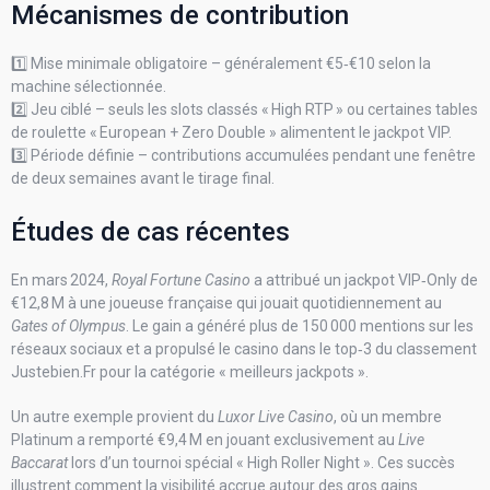
Mécanismes de contribution
1️⃣ Mise minimale obligatoire – généralement €5‑€10 selon la
machine sélectionnée.
2️⃣ Jeu ciblé – seuls les slots classés « High RTP » ou certaines tables
de roulette « European + Zero Double » alimentent le jackpot VIP.
3️⃣ Période définie – contributions accumulées pendant une fenêtre
de deux semaines avant le tirage final.
Études de cas récentes
En mars 2024,
Royal Fortune Casino
a attribué un jackpot VIP‑Only de
€12,8 M à une joueuse française qui jouait quotidiennement au
Gates of Olympus
. Le gain a généré plus de 150 000 mentions sur les
réseaux sociaux et a propulsé le casino dans le top‑3 du classement
Justebien.Fr pour la catégorie « meilleurs jackpots ».
Un autre exemple provient du
Luxor Live Casino
, où un membre
Platinum a remporté €9,4 M en jouant exclusivement au
Live
Baccarat
lors d’un tournoi spécial « High Roller Night ». Ces succès
illustrent comment la visibilité accrue autour des gros gains