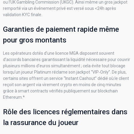
ou l’UK Gambling Commission (UKGC). Ainsi même un gros jackpot
remporté via un événement privé est versé sous <24h après
validation KYC finale.
Garanties de paiement rapide même
pour gros montants
Les opérateurs dotés d’une licence MGA disposent souvent
d’accords bancaires garantissant la liquidité nécessaire pour couvrir
plusieurs millions d’euros simultanément ; cela évite tout blocage
lorsqu’un joueur Platinum réclame son jackpot “VIP‑Only”. De plus,
certains sites offrent un service “Instant Cashout” dédié où le client
reçoit son argent via virement crypto en moins de cinq minutes
grâce à smart contracts vérifiés publiquement sur blockchain
Ethereum.*
Rôle des licences réglementaires dans
la rassurance du joueur