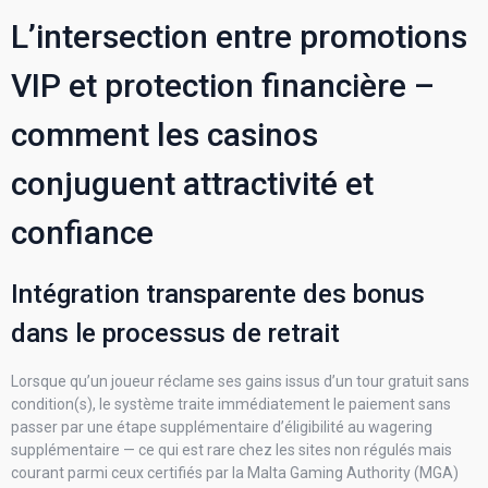
L’intersection entre promotions
VIP et protection financière –
comment les casinos
conjuguent attractivité et
confiance
Intégration transparente des bonus
dans le processus de retrait
Lorsque qu’un joueur réclame ses gains issus d’un tour gratuit sans
condition(s), le système traite immédiatement le paiement sans
passer par une étape supplémentaire d’éligibilité au wagering
supplémentaire — ce qui est rare chez les sites non régulés mais
courant parmi ceux certifiés par la Malta Gaming Authority (MGA)