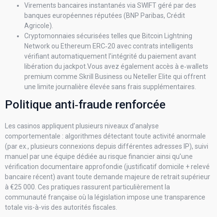
Virements bancaires instantanés via SWIFT géré par des
banques européennes réputées (BNP Paribas, Crédit
Agricole).
Cryptomonnaies sécurisées telles que Bitcoin Lightning
Network ou Ethereum ERC‑20 avec contrats intelligents
vérifiant automatiquement l’intégrité du paiement avant
libération du jackpot.Vous avez également accès à e‑wallets
premium comme Skrill Business ou Neteller Elite qui offrent
une limite journalière élevée sans frais supplémentaires.
Politique anti‑fraude renforcée
Les casinos appliquent plusieurs niveaux d’analyse
comportementale : algorithmes détectant toute activité anormale
(par ex., plusieurs connexions depuis différentes adresses IP), suivi
manuel par une équipe dédiée au risque financier ainsi qu’une
vérification documentaire approfondie (justificatif domicile + relevé
bancaire récent) avant toute demande majeure de retrait supérieur
à €25 000. Ces pratiques rassurent particulièrement la
communauté française où la législation impose une transparence
totale vis-à-vis des autorités fiscales.