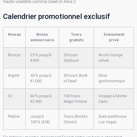
haute volatilité comme
Dead or Alive 2
.
Calendrier promotionnel exclusif
Niveau
Bonus
Tours
Evénement
anniversaire
gratuits
privé
Bronze
25 % jusqu’à
20 tours
Accès lounge
€500
Starburst
virtuel
Argent
40 % jusqu’à
50 tours
Book
Dîner
€1 000
of Dead
gastronomique
Or
60 % jusqu’à
100 tours
Voyage à Monte
€2 500
Mega Fortune
Carlo
Platine
Jusqu’à
Tours illimités
Suite penthouse
100 % (€5k)
(
Gonzo
)
Las Vegas