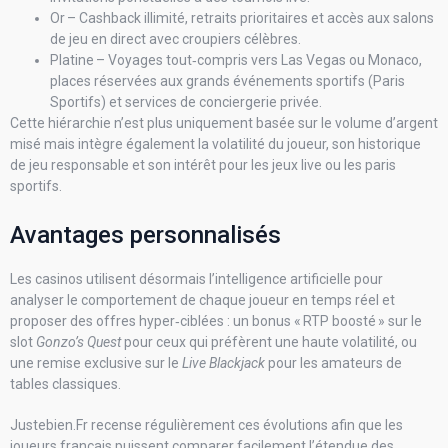
Or – Cashback illimité, retraits prioritaires et accès aux salons
de jeu en direct avec croupiers célèbres.
Platine – Voyages tout‑compris vers Las Vegas ou Monaco,
places réservées aux grands événements sportifs (Paris
Sportifs) et services de conciergerie privée.
Cette hiérarchie n’est plus uniquement basée sur le volume d’argent
misé mais intègre également la volatilité du joueur, son historique
de jeu responsable et son intérêt pour les jeux live ou les paris
sportifs.
Avantages personnalisés
Les casinos utilisent désormais l’intelligence artificielle pour
analyser le comportement de chaque joueur en temps réel et
proposer des offres hyper‑ciblées : un bonus « RTP boosté » sur le
slot
Gonzo’s Quest
pour ceux qui préfèrent une haute volatilité, ou
une remise exclusive sur le
Live Blackjack
pour les amateurs de
tables classiques.
Justebien.Fr recense régulièrement ces évolutions afin que les
joueurs français puissent comparer facilement l’étendue des