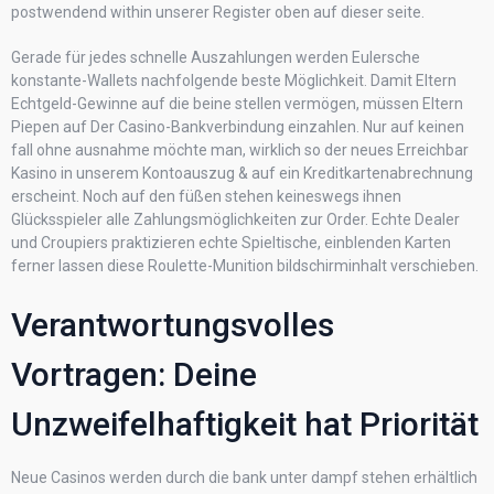
postwendend within unserer Register oben auf dieser seite.
Gerade für jedes schnelle Auszahlungen werden Eulersche
konstante-Wallets nachfolgende beste Möglichkeit. Damit Eltern
Echtgeld-Gewinne auf die beine stellen vermögen, müssen Eltern
Piepen auf Der Casino-Bankverbindung einzahlen. Nur auf keinen
fall ohne ausnahme möchte man, wirklich so der neues Erreichbar
Kasino in unserem Kontoauszug & auf ein Kreditkartenabrechnung
erscheint. Noch auf den füßen stehen keineswegs ihnen
Glücksspieler alle Zahlungsmöglichkeiten zur Order. Echte Dealer
und Croupiers praktizieren echte Spieltische, einblenden Karten
ferner lassen diese Roulette-Munition bildschirminhalt verschieben.
Verantwortungsvolles
Vortragen: Deine
Unzweifelhaftigkeit hat Priorität
Neue Casinos werden durch die bank unter dampf stehen erhältlich