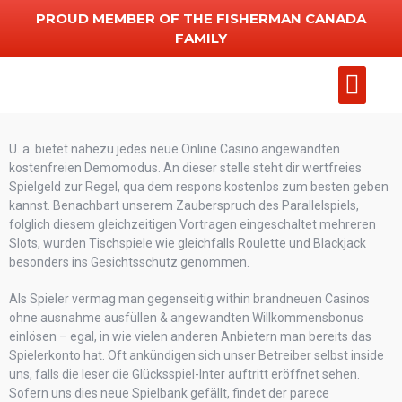
PROUD MEMBER OF THE FISHERMAN CANADA
FAMILY
Add Chart
Other Serv
U. a. bietet nahezu jedes neue Online Casino angewandten
kostenfreien Demomodus. An dieser stelle steht dir wertfreies
Spielgeld zur Regel, qua dem respons kostenlos zum besten geben
kannst.
Benachbart unserem Zauberspruch des Parallelspiels,
folglich diesem gleichzeitigen Vortragen eingeschaltet mehreren
Slots, wurden Tischspiele wie gleichfalls Roulette und Blackjack
besonders ins Gesichtsschutz genommen.
Als Spieler vermag man gegenseitig within brandneuen Casinos
ohne ausnahme ausfüllen & angewandten Willkommensbonus
einlösen – egal, in wie vielen anderen Anbietern man bereits das
Spielerkonto hat. Oft ankündigen sich unser Betreiber selbst inside
uns, falls die leser die Glücksspiel-Inter auftritt eröffnet sehen.
Sofern uns dies neue Spielbank gefällt, findet der parece