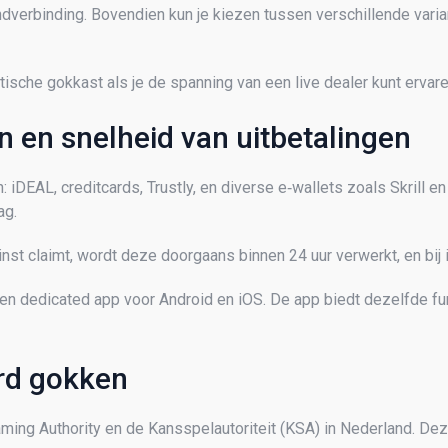
verbinding. Bovendien kun je kiezen tussen verschillende variant
sche gokkast als je de spanning van een live dealer kunt ervar
 en snelheid van uitbetalingen
iDEAL, creditcards, Trustly, en diverse e‑wallets zoals Skrill e
ag.
winst claimt, wordt deze doorgaans binnen 24 uur verwerkt, en bij
 dedicated app voor Android en iOS. De app biedt dezelfde funct
ord gokken
 Gaming Authority en de Kansspelautoriteit (KSA) in Nederland. 