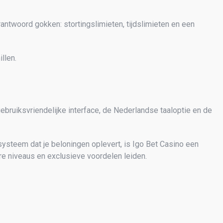
antwoord gokken: stortingslimieten, tijdslimieten en een
llen.
ebruiksvriendelijke interface, de Nederlandse taaloptie en de
nsysteem dat je beloningen oplevert, is Igo Bet Casino een
re niveaus en exclusieve voordelen leiden.