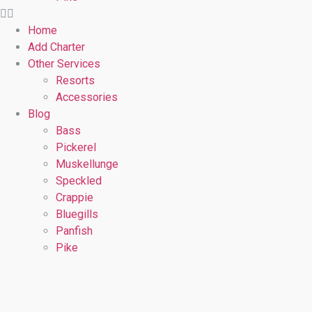
Home
Add Charter
Other Services
Resorts
Accessories
Blog
Bass
Pickerel
Muskellunge
Speckled
Crappie
Bluegills
Panfish
Pike