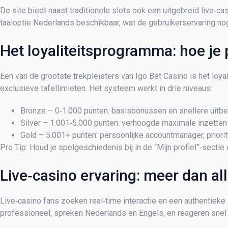
De site biedt naast traditionele slots ook een uitgebreid live‑c
taaloptie Nederlands beschikbaar, wat de gebruikerservaring no
Het loyaliteitsprogramma: hoe je
Een van de grootste trekpleisters van Igo Bet Casino is het loyal
exclusieve tafellimieten. Het systeem werkt in drie niveaus:
Bronze – 0‑1.000 punten: basisbonussen en snellere uitbe
Silver – 1.001‑5.000 punten: verhoogde maximale inzetten
Gold – 5.001+ punten: persoonlijke accountmanager, prior
Pro Tip: Houd je spelgeschiedenis bij in de “Mijn profiel”‑secti
Live‑casino ervaring: meer dan al
Live‑casino fans zoeken real‑time interactie en een authentieke 
professioneel, spreken Nederlands en Engels, en reageren snel 