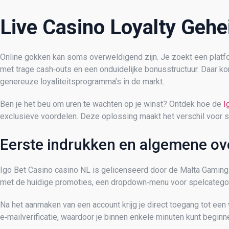
Live Casino Loyalty Gehe
Online gokken kan soms overweldigend zijn. Je zoekt een platf
met trage cash‑outs en een onduidelijke bonusstructuur. Daar ko
genereuze loyaliteitsprogramma’s in de markt.
Ben je het beu om uren te wachten op je winst? Ontdek hoe de
I
exclusieve voordelen. Deze oplossing maakt het verschil voor sp
Eerste indrukken en algemene ov
Igo Bet Casino casino NL is gelicenseerd door de Malta Gaming Au
met de huidige promoties, een dropdown‑menu voor spelcategori
Na het aanmaken van een account krijg je direct toegang tot een
e‑mailverificatie, waardoor je binnen enkele minuten kunt begin