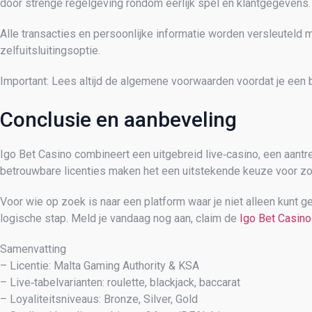
door strenge regelgeving rondom eerlijk spel en klantgegevens.
Alle transacties en persoonlijke informatie worden versleuteld m
zelfuitsluitingsoptie.
Important: Lees altijd de algemene voorwaarden voordat je een b
Conclusie en aanbeveling
Igo Bet Casino combineert een uitgebreid live‑casino, een aantre
betrouwbare licenties maken het een uitstekende keuze voor zo
Voor wie op zoek is naar een platform waar je niet alleen kunt g
logische stap. Meld je vandaag nog aan, claim de
Igo Bet Casin
Samenvatting
– Licentie: Malta Gaming Authority & KSA
– Live‑tabelvarianten: roulette, blackjack, baccarat
– Loyaliteitsniveaus: Bronze, Silver, Gold