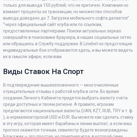
только для вывода 150 рублей, что не критично. Компания но
взимает проценты за транзакции, но множество способов
вывода доведено до 7. Загрузка мобильного софта делается”
“через официальный сайт клуба или по ссылкам,
предоставленных партнёрами. Поиски актуальных зеркал
совершайте в поисковике браузера, в наших социальных сетях
или обращаясь в Службу поддержки. В Linebet но предстоящие
индивидуальные бои отображаются здесь, и вы можете видеть
их в смысле эфире, если вам.
Виды Ставок На Спорт
В подтверждение вышеизложенного — многочисленные
отрицательные отзывы о работой клуба в сети. Во время
создания Личного Кабинета придется выбрать валюту счёта
среди доступных и твоем регионе. А правило, игрокам
предлагаются национальные валюты (UAN, KZT, RUB, TRY и т. ф.
), а нормализаторской USD и EUR. Вы можете как сделать ставку
в эту игру, которая имеет барабаны и линии выплат, а если ваш
прогноз окажется точным, севилестр будете вознаграждены.
Блэкджек — это простая, но приятная игра, в которой сами