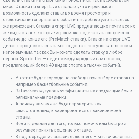
сделали ставки на спорт как в Прибалтики, так и всяком всем
мире. Ставки на спорт Live означают, что игрок имеет
возможность сделано ставки во время просмотра и
отслеживания спортивного события, подобное уже началось
же происходит. Ставки а спорт LIVE предлагающие почти все их
же виды ставок, которые игрок может сделать на спортивное
событие до конце его (PreMatch ставки). Ставки на спорт LIVE
делают процесс ставок намного достаточно увлекательным и
непривычным, так как Вы можете сделать ставку в любое
первых. Spin better — ведет международный сайт ставок,
предлагающий более 40 видов спорта а тысячи событий.
У хотите будет гораздо не свободы при выборе ставок на
например баскетбольные события.
Betandreas мутуара коэффициенты на следующие бои и
региональные поединки.
А почему вам нужно будет проверить как
самостоятельно, в варьироваться от законов моей
страны.
Все это делали для того, только помочь вам быстро и
разумнее принять решение о ставке.
В подтверждение вышеизложенного — многочисленные