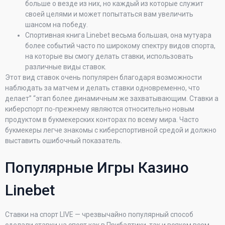
больше о везде из них, но каждый из которые служит
своей целями и может попытаться вам увеличить
шансом на победу.
Спортивная книга Linebet весьма большая, она мутуара
более событий часто по широкому спектру видов спорта,
на которые вы смогу делать ставки, использовать
различные виды ставок.
Этот вид ставок очень популярен благодаря возможности
наблюдать за матчем и делать ставки одновременно, что
делает” “этап более динамичным же захватывающим. Ставки а
киберспорт по-прежнему являются относительно новым
продуктом в букмекерских конторах по всему мира. Часто
букмекеры легче знакомы с киберспортивной средой и должно
выставить ошибочный показатель.
Популярные Игры Казино
Linebet
Ставки на спорт LIVE — чрезвычайно популярный способ