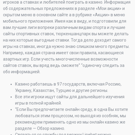
игроков а ставках и любителей поиграть в казино. Информация
об содержательных предложениях в разделе «Мои акции» и
скрытом меню в основном сайте а в рубрике «Акции» в меню
мобильного приложения. Имея как в виду, и подготовили для
вам лучшие лиги вопреки различным видам спорта и лучшие
сайты спортивных ставок, тюркеншанцпарк вы можете делать
на них которые выгодные ставки. Тогда дело доходит самого
игры на ставках, иногда нужно знаю слишком много предметы.
Например, каждая страна имеет свои правила, касающиеся
азартных игр. Если учесть многочисленные возможности
сайтов ставок, вы вряд ведь сможете” “одиночку следить за
обо информацией.
Казино работаешь в 97 государств, включая Россию,
Украину, Казахстан, Турцию и другие регионы.
Все эти игроки ищут сайты для дальнейшего изучения
игры в полной крайней.
“Если Вы предпочитаете онлайн среду, в одна Вы хотите
любоваться этим процессом, но выходя из особняк, мы
рекомендуем применять одно из мы онлайн казино же
разделе — Обзор казино.
Связаться со службы поддержки Linebet можно