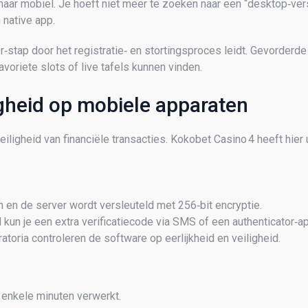
aar mobiel. Je hoeft niet meer te zoeken naar een “desktop‑versi
 native app.
oor‑stap door het registratie‑ en stortingsproces leidt. Gevorder
avoriete slots of live tafels kunnen vinden.
gheid op mobiele apparaten
iligheid van financiële transacties. Kokobet Casino 4 heeft hier 
n en de server wordt versleuteld met 256‑bit encryptie.
kun je een extra verificatiecode via SMS of een authenticator‑ap
atoria controleren de software op eerlijkheid en veiligheid.
 enkele minuten verwerkt.