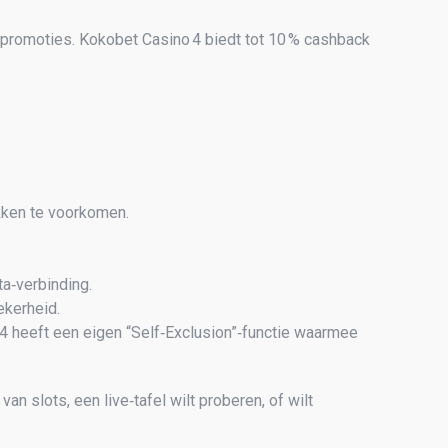
 promoties. Kokobet Casino 4 biedt tot 10 % cashback
kken te voorkomen.
a‑verbinding.
ekerheid.
o 4 heeft een eigen “Self‑Exclusion”‑functie waarmee
n slots, een live‑tafel wilt proberen, of wilt