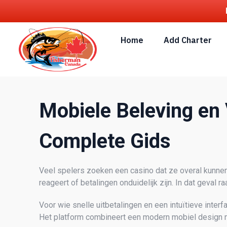
Home
Add Charter
Mobiele Beleving en 
Complete Gids
Veel spelers zoeken een casino dat ze overal kunnen 
reageert of betalingen onduidelijk zijn. In dat geval 
Voor wie snelle uitbetalingen en een intuïtieve interf
Het platform combineert een modern mobiel design me