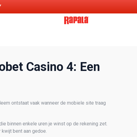
Y
kobet Casino 4: Een
obleem ontstaat vaak wanneer de mobiele site traag
ie binnen enkele uren je winst op de rekening zet.
 kwijt bent aan gedoe.