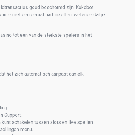
geldtransacties goed beschermd zijn. Kokobet
n je met een gerust hart inzetten, wetende dat je
sino tot een van de sterkste spelers in het
dat het zich automatisch aanpast aan elk
ing.
n Support.
 kunt schakelen tussen slots en live spellen.
stellingen‑menu.