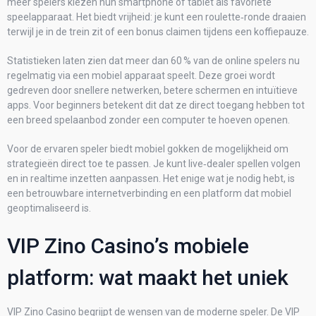
meer spelers kiezen hun smartphone of tablet als favoriete
speelapparaat. Het biedt vrijheid: je kunt een roulette‑ronde draaien
terwijl je in de trein zit of een bonus claimen tijdens een koffiepauze.
Statistieken laten zien dat meer dan 60 % van de online spelers nu
regelmatig via een mobiel apparaat speelt. Deze groei wordt
gedreven door snellere netwerken, betere schermen en intuïtieve
apps. Voor beginners betekent dit dat ze direct toegang hebben tot
een breed spelaanbod zonder een computer te hoeven openen.
Voor de ervaren speler biedt mobiel gokken de mogelijkheid om
strategieën direct toe te passen. Je kunt live‑dealer spellen volgen
en in realtime inzetten aanpassen. Het enige wat je nodig hebt, is
een betrouwbare internetverbinding en een platform dat mobiel
geoptimaliseerd is.
VIP Zino Casino’s mobiele
platform: wat maakt het uniek
VIP Zino Casino begrijpt de wensen van de moderne speler. De VIP