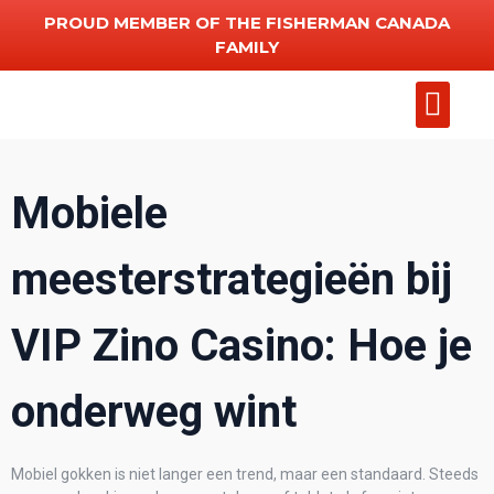
PROUD MEMBER OF THE FISHERMAN CANADA
FAMILY
Add Chart
Other Serv
Mobiele
meesterstrategieën bij
VIP Zino Casino: Hoe je
onderweg wint
Mobiel gokken is niet langer een trend, maar een standaard. Steeds