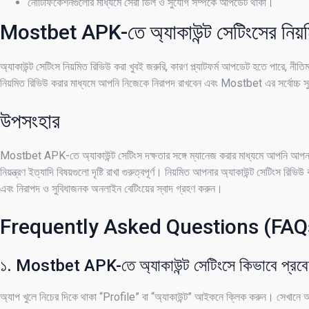
নোটিফিকেশনগুলোর মাধ্যমে সেরা ডিল ও সুযোগ সম্পর্কে আপডেট থাকা।
Mostbet APK-তে অ্যাকাউন্ট সেটিংসের নিয
অ্যাকাউন্ট সেটিংস নিয়মিত রিভিউ করা খুবই জরুরি, কারণ প্ল্যাটফর্ম আপডেট হতে পারে, ন
নিয়মিত রিভিউ করার মাধ্যমে আপনি নিজেকে নিরাপদ রাখবেন এবং Mostbet এর সর্বোচ্চ সুব
উপসংহার
Mostbet APK-তে অ্যাকাউন্ট সেটিংস দক্ষতার সঙ্গে ম্যানেজ করার মাধ্যমে আপনি আপনা
নিয়ন্ত্রণ ইত্যাদি বিষয়গুলো দৃষ্টি রাখা গুরুত্বপূর্ণ। নিয়মিত আপনার অ্যাকাউন্ট সেট
এবং নিরাপদ ও সুবিধাজনক অনলাইন বেটিংয়ের স্বাদ গ্রহণ করুন।
Frequently Asked Questions (FAQ
১. Mostbet APK-তে অ্যাকাউন্ট সেটিংসে কিভাবে প্রব
অ্যাপ খুলে নিচের দিকে থাকা “Profile” বা “অ্যাকাউন্ট” আইকনে ক্লিক করুন। সেখানে আ