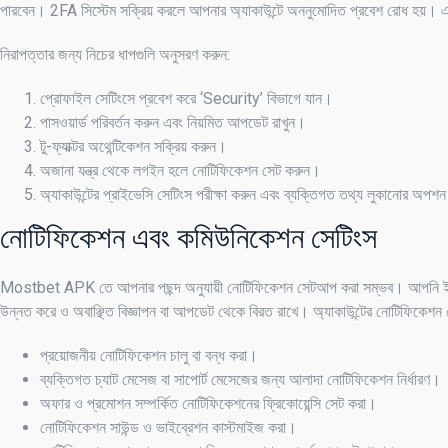
পারবেন। 2FA সিস্টেম সক্রিয় করলে আপনার অ্যাকাউন্টে অননুমোদিত প্রবেশ রোধ হয়। এছা
নিরাপত্তার জন্য নিচের ধাপগুলি অনুসরণ করুন:
প্রোফাইল সেটিংসে প্রবেশ করে ‘Security’ বিভাগে যান।
পাসওয়ার্ড পরিবর্তন করুন এবং নিয়মিত আপডেট রাখুন।
টু-ফ্যাক্টর অথেন্টিকেশন সক্রিয় করুন।
অজানা যন্ত্র থেকে লগইন হলে নোটিফিকেশন সেট করুন।
অ্যাকাউন্টের প্রাইভেসি সেটিংস পরীক্ষা করুন এবং ব্যক্তিগত তথ্য লুকানোর অপশন
নোটিফিকেশন এবং কমিউনিকেশন সেটিংস
Mostbet APK তে আপনার পছন্দ অনুযায়ী নোটিফিকেশন সেটআপ করা সম্ভব। আপনি ইমেইল, SM
উন্নত করে ও অবাঞ্ছিত বিজ্ঞাপন বা আপডেট থেকে বিরত রাখে। অ্যাকাউন্টের নোটিফিকেশন
প্রয়োজনীয় নোটিফিকেশন চালু বা বন্ধ করা।
ব্যক্তিগত চ্যাট মেসেজ বা সাপোর্ট মেসেজের জন্য আলাদা নোটিফিকেশন নির্ধারণ।
অফার ও প্রমোশন সম্পর্কিত নোটিফিকেশনের ফ্রিকোয়েন্সি সেট করা।
নোটিফিকেশন সাউন্ড ও ভাইব্রেশন কাস্টমাইজ করা।