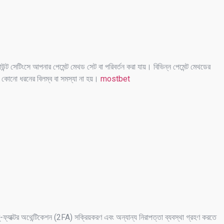
সেটিংসে আপনার পেমেন্ট মেথড সেট বা পরিবর্তন করা যায়। বিভিন্ন পেমেন্ট মেথডের
াতে কোনো ধরনের বিলম্ব বা সমস্যা না হয়।
mostbet
ফ্যাক্টর অথেন্টিকেশন (2FA) সক্রিয়করণ এবং অন্যান্য নিরাপত্তা ব্যবস্থা গ্রহণ করতে