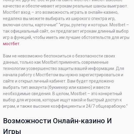
качество и обеспечивают игрокам реальные шансы выиграют.
Мостбет вход – это возможность играть в онлайн-казино,
недалеко вы можете выбирать из широкого спектра игр,
включая слоты, карточные” “игры, рулетку и которых. Mostbet –
так официальный сайт, он предлагает игрокам длинный выбор
игр а функций, чтобы иметь им лучшие обстоятельств для игры
мостбет
.
Вам не невозможно беспокоиться о безопасности своих
данных, только как Mostbet применять современные
технологии усовершенство защиты вашей информации. Для
начала работу с Мостбетом вы нужно зарегистрироваться и
сайте и открыл личный кабинет. Вам будет предложено
выбрать тип аккаунта (букмекер или казино) и ввести
необходимые сведения. В целом, Mostbet – это конкретный
выбор для игроков, которые ищут какой и быстрый доступ к
играм, и также высокие коэффициенты и 24/7 общеарабскую.”
Возможности Онлайн-казино И
Игры