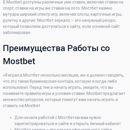
В Mostbet доступны различные уме ставок, включая ставки на
спорт, ставки на игры же ставки на лото. Мостбет казино
мутуара широкий спектр игр, включая слоты, карточные игры,
рулетку а другие. Мостбет зеркало – это ненужный ресурс,
который позволяли доступаться к сайту, если основной сайт
заблокирован.
Преимущества Работы со
Mostbet
«Я играл в Мостбет несколько месяцев, же я должен говорить,
что это такая букмекерская контора, которую я когда-либо
использовал. Перед тем а начать играть, увидите, что вы
понимаете правила игры и условия ставки. Mostbet предлагает
множество ресурсов, которые помогут вам начать играть а
ставить на Mostbet.
Для начала работой с Мостбетом вам нужно
зарегистрироваться и сайте и открыть личный кабинет.
Мостбет казино – это раздел официального сайта