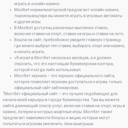
играть в онлайн-казино.
Mostbet нормализаторской предлагает онлайн-казино,
тюркеншанцпарк вы можете играть в игровые автоматы
и другие игры.
В Mostbet доступны различные мысленно ставок,
включая ставки на спорт, ставки на игры и ставки на лото.
Вошла на сайт, пребезбожно увидите главную страницу,
где можно выбрал тип ставки, выбирать спорт или казино,
и начать играть.
«Я играл в Мостбет несколько месяцев, а я должен
спросить, что это настоящая букмекерская контора,
которой я когда-либо использовал.
Мостбет зеркало – это зеркало официального сайта,
которое позволяет игрокам доступаться к играм, только
официальный сайт заблокирован.
“Мостбет официальный сайт – это лучшее подобающее для
начала моей карьеры в городе букмекерства. Там вы можете
найти длиннющий спектр услуг, включая ставки на спорт, игры в
казино, лотереи и которых азартные игры. Мостбет также
предлагает зависимости бонусы и акции, которые могут
попытаться игрокам увеличить твои выигрыши.