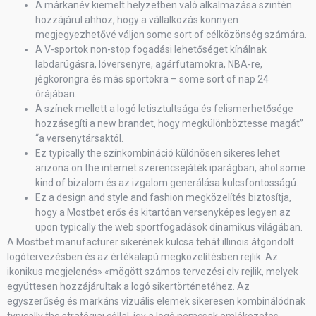
A márkanév kiemelt helyzetben való alkalmazása szintén
hozzájárul ahhoz, hogy a vállalkozás könnyen
megjegyezhetővé váljon some sort of célközönség számára.
A V-sportok non-stop fogadási lehetőséget kínálnak
labdarúgásra, lóversenyre, agárfutamokra, NBA-re,
jégkorongra és más sportokra – some sort of nap 24
órájában.
A színek mellett a logó letisztultsága és felismerhetősége
hozzásegíti a new brandet, hogy megkülönböztesse magát”
“a versenytársaktól.
Ez typically the színkombináció különösen sikeres lehet
arizona on the internet szerencsejáték iparágban, ahol some
kind of bizalom és az izgalom generálása kulcsfontosságú.
Ez a design and style and fashion megközelítés biztosítja,
hogy a Mostbet erős és kitartóan versenyképes legyen az
upon typically the web sportfogadások dinamikus világában.
A Mostbet manufacturer sikerének kulcsa tehát illinois átgondolt
logótervezésben és az értékalapú megközelítésben rejlik. Az
ikonikus megjelenés» «mögött számos tervezési elv rejlik, melyek
együttesen hozzájárultak a logó sikertörténetéhez. Az
egyszerűség és markáns vizuális elemek sikeresen kombinálódnak