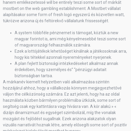
hanem emlékezetessé will be entirely teszi some sort of márkát
mostbet on the web gambling establishment. A Mostbet vállalat
alapításakor some form of fresh logó egyszerű és közvetlen watt,
tükrözve arizona új és feltörekvő vállalatunk frissességét.
A system többféle pénznemet is támogat, köztük a new
magyar forintot is, ami még kényelmesebbé teszi some sort
of magyarországi felhasználók számára.
Ezek a lottójátékok lehetőséget kínálnak a játékosoknak arra,
hogy kis tétekkel azonnali nyereményeket nyerjenek.
A plan fejlett biztonsági intézkedéseket alkalmaz annak
érdekében, hogy személyes és” “pénzügyi adatait
biztonságban tartsa.
A márkanév kiemelt helyzetben való alkalmazása szintén
hozzájárul ahhoz, hogy a vállalkozás könnyen megjegyezhetővé
váljon the célközönség számára. Ez azt jelenti, hogy ha az oldal
használata közben bármilyen problémába ütközik, some sort of
segítség csak egy kattintásra vagy hívásra van. A kör alakú » «
dizájn dinamizmust és egységet szimbolizál, míg the vonalak
mozgást és fejlődést sugallnak. Ezek arizona alakzatok olyan
vizuális narratívát hoznak létre, amely elősegíti some sort of pozitív