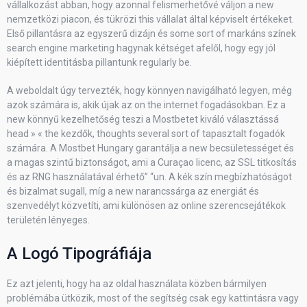
vállalkozást abban, hogy azonnal felismerhetővé váljon a new
nemzetközi piacon, és tükrözi this vállalat által képviselt értékeket.
Első pillantásra az egyszerű dizájn és some sort of markáns színek
search engine marketing hagynak kétséget afelől, hogy egy jól
kiépített identitásba pillantunk regularly be.
A weboldalt úgy tervezték, hogy könnyen navigálható legyen, még
azok számára is, akik újak az on the internet fogadásokban. Ez a
new könnyű kezelhetőség teszi a Mostbetet kiváló választássá
head » « the kezdők, thoughts several sort of tapasztalt fogadók
számára. A Mostbet Hungary garantálja a new becsületességet és
a magas szintű biztonságot, ami a Curaçao licenc, az SSL titkosítás
és az RNG használatával érhető” “un. A kék szín megbízhatóságot
és bizalmat sugall, míg a new narancssárga az energiát és
szenvedélyt közvetíti, ami különösen az online szerencsejátékok
területén lényeges.
A Logó Tipográfiája
Ez azt jelenti, hogy ha az oldal használata közben bármilyen
problémába ütközik, most of the segítség csak egy kattintásra vagy