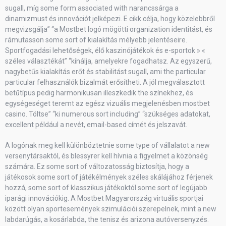
sugall, míg some form associated with narancssárga a
dinamizmust és innovációt jelképezi. E cikk célja, hogy közelebbről
megvizsgálja” “a Mostbet logó mögötti organization identitást, és
rámutasson some sort of kialakítás mélyebb jelentéseire.
Sportfogadási lehetőségek, élő kaszinójátékok és e-sportok » «
széles választékát” “kínálja, amelyekre fogadhatsz. Az egyszerű,
nagybetűs kialakítás erőt és stabilitást sugall, ami the particular
particular felhasználók bizalmát erősítheti. A jól megválasztott
betűtípus pedig harmonikusan illeszkedik the színekhez, és
egységeséget teremt az egész vizuális megjelenésben mostbet
casino. Töltse” “ki numerous sort including” “szükséges adatokat,
excellent például a nevét, email-based címét és jelszavát.
A logónak meg kell különböztetnie some type of vállalatot a new
versenytársaktól, és blessyrer kell hívnia a figyelmet a közönség
számára. Ez some sort of változatosság biztosítja, hogy a
játékosok some sort of játékélmények széles skálájához férjenek
hozzá, some sort of klasszikus játékoktól some sort of legújabb
iparági innovációkig. A Mostbet Magyarország virtuális sportjai
között olyan sportesemények szimulációi szerepelnek, mint a new
labdarúgás, a kosárlabda, the tenisz és arizona autóversenyzés.