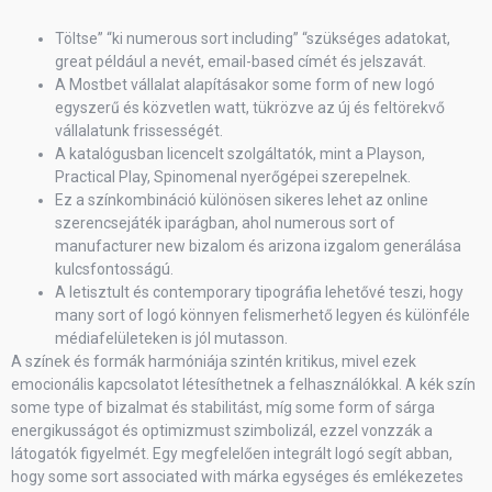
Töltse” “ki numerous sort including” “szükséges adatokat,
great például a nevét, email-based címét és jelszavát.
A Mostbet vállalat alapításakor some form of new logó
egyszerű és közvetlen watt, tükrözve az új és feltörekvő
vállalatunk frissességét.
A katalógusban licencelt szolgáltatók, mint a Playson,
Practical Play, Spinomenal nyerőgépei szerepelnek.
Ez a színkombináció különösen sikeres lehet az online
szerencsejáték iparágban, ahol numerous sort of
manufacturer new bizalom és arizona izgalom generálása
kulcsfontosságú.
A letisztult és contemporary tipográfia lehetővé teszi, hogy
many sort of logó könnyen felismerhető legyen és különféle
médiafelületeken is jól mutasson.
A színek és formák harmóniája szintén kritikus, mivel ezek
emocionális kapcsolatot létesíthetnek a felhasználókkal. A kék szín
some type of bizalmat és stabilitást, míg some form of sárga
energikusságot és optimizmust szimbolizál, ezzel vonzzák a
látogatók figyelmét. Egy megfelelően integrált logó segít abban,
hogy some sort associated with márka egységes és emlékezetes