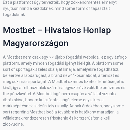
Ezt a platformot úgy tervezték, hogy zökkenőmentes élményt
nyújtson mind a kezdőknek, mind some form of tapasztalt
fogadóknak.
Mostbet – Hivatalos Honlap
Magyarországon
A Mostbet nem csak egy » « újabb fogadási weboldal; ez egy átfogó
platform, amely minden fogadási igényt kielégít. A platform some
sort of sportágak széles skáláját kínálja, amelyekre fogadhatsz,
beleértve a labdarúgást, a brand new” “kosárlabdát, a teniszt és
még sok más sportágat. A Mostbet számos fizetési lehetőséget is
kínál, így a felhasználók számára egyszerűvé válik the befizetés és
the pénzkivétel. A Mostbet logó nem csupán a vállalat vizuális
ábrázolása, hanem kulcsfontosságú eleme egy sikeres
márkaépítésnek is definitely usually. Annak érdekében, hogy some
sort regarding Mostbet logója továbbra is hatékony maradjon, a
vállalatnak rendszeresen frissítenie és korszerűsítenie kell
zidovudine.