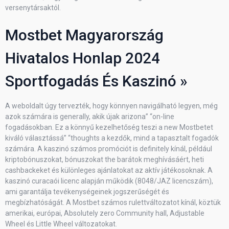
versenytársaktól.
Mostbet Magyarország
Hivatalos Honlap 2024
Sportfogadás És Kaszinó »
A weboldalt úgy tervezték, hogy könnyen navigálható legyen, még
azok számára is generally, akik újak arizona” “on-line
fogadásokban. Ez a könnyű kezelhetőség teszi a new Mostbetet
kiváló választássá” “thoughts a kezdők, mind a tapasztalt fogadók
számára. A kaszinó számos promóciót is definitely kínál, például
kriptobónuszokat, bónuszokat the barátok meghívásáért, heti
cashbackeket és különleges ajánlatokat az aktív játékosoknak. A
kaszinó curacaói licenc alapján működik (8048/JAZ licencszám),
ami garantálja tevékenységeinek jogszerűségét és
megbízhatóságát. A Mostbet számos rulettváltozatot kínál, köztük
amerikai, európai, Absolutely zero Community hall, Adjustable
Wheel és Little Wheel változatokat.