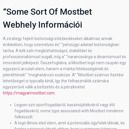
“Some Sort Of Mostbet
Webhely Információi
A strategy fejlett biztonsági intézkedéseket alkalmaz annak
érdekében, hogy személyes és” “pénzügyi adatait biztonságban
tartsa. A kék szín megbízhatóságot, stabilitást és
professzionalizmust sugall, míg a” “narancssárga a dinamizmust és
innovációt jelképezi. Összefoglalva, a Mostbet logó nem csupán egy
egyszerű arculati elem, hanem a márka hitelességének és
jelenlétének” “meghatározó eszköze. A” “Mostbet számos fizetési
lehetőséget is typically kínál, így the felhasználók számára
egyszerűvé válik a befizetés és a pénzkivétel
https://magyarmostbet.com
.
Legyen szó sportfogadásról, kaszinójátékokról vagy élő
fogadásokról, some type associated with Mostbet mindenre
felkészült.
A logó illinois első elem, amit a potenciális ügyfelek látnak, és