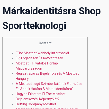
Márkaidentitásra Shop
Sportteknologi
Content
“The Mostbet Webhely Információi
Élő Fogadások És Közvetítések
Mostbet – Hivatalos Honlap
Magyarországon
Regisztráció És Bejelentkezés A Mostbet
Hungary
A Mostbet Logó Szimbolikájának Elemzése
És Annak Hatása A Márkaidentitásra”
Hogyan Érhetem El The Mostbet
Bejelentkezési Képernyőjét?
Betting Company Mostbet