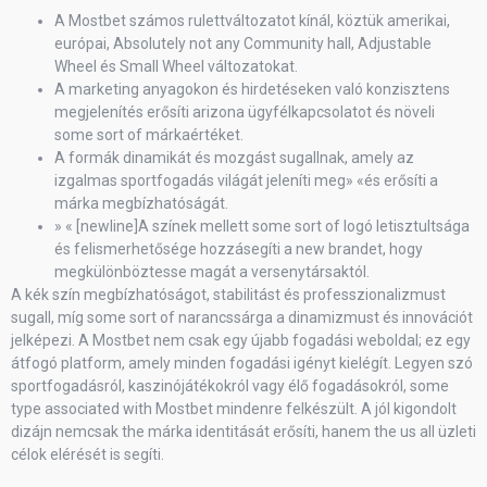
A Mostbet számos rulettváltozatot kínál, köztük amerikai,
európai, Absolutely not any Community hall, Adjustable
Wheel és Small Wheel változatokat.
A marketing anyagokon és hirdetéseken való konzisztens
megjelenítés erősíti arizona ügyfélkapcsolatot és növeli
some sort of márkaértéket.
A formák dinamikát és mozgást sugallnak, amely az
izgalmas sportfogadás világát jeleníti meg» «és erősíti a
márka megbízhatóságát.
» « [newline]A színek mellett some sort of logó letisztultsága
és felismerhetősége hozzásegíti a new brandet, hogy
megkülönböztesse magát a versenytársaktól.
A kék szín megbízhatóságot, stabilitást és professzionalizmust
sugall, míg some sort of narancssárga a dinamizmust és innovációt
jelképezi. A Mostbet nem csak egy újabb fogadási weboldal; ez egy
átfogó platform, amely minden fogadási igényt kielégít. Legyen szó
sportfogadásról, kaszinójátékokról vagy élő fogadásokról, some
type associated with Mostbet mindenre felkészült. A jól kigondolt
dizájn nemcsak the márka identitását erősíti, hanem the us all üzleti
célok elérését is segíti.