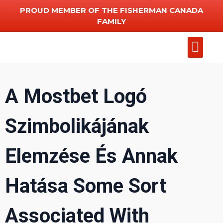
PROUD MEMBER OF THE FISHERMAN CANADA
FAMILY
Add Chart
Other Serv
A Mostbet Logó
Szimbolikájának
Elemzése És Annak
Hatása Some Sort
Associated With