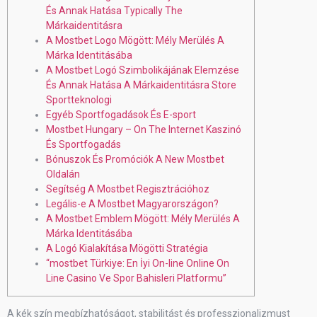
És Annak Hatása Typically The
Márkaidentitásra
A Mostbet Logo Mögött: Mély Merülés A
Márka Identitásába
A Mostbet Logó Szimbolikájának Elemzése
És Annak Hatása A Márkaidentitásra Store
Sportteknologi
Egyéb Sportfogadások És E-sport
Mostbet Hungary – On The Internet Kaszinó
És Sportfogadás
Bónuszok És Promóciók A New Mostbet
Oldalán
Segítség A Mostbet Regisztrációhoz
Legális-e A Mostbet Magyarországon?
A Mostbet Emblem Mögött: Mély Merülés A
Márka Identitásába
A Logó Kialakítása Mögötti Stratégia
“mostbet Türkiye: En İyi On-line Online On
Line Casino Ve Spor Bahisleri Platformu”
A kék szín megbízhatóságot, stabilitást és professzionalizmust