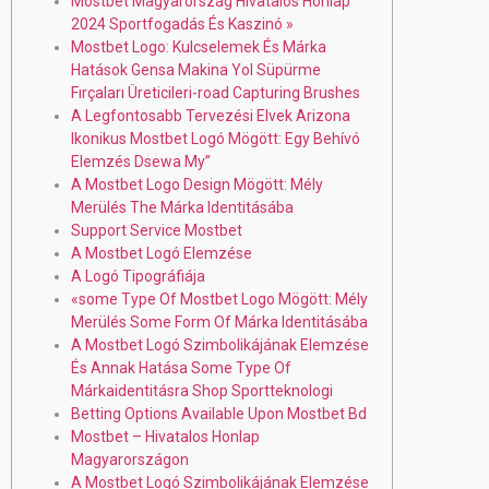
Mostbet Magyarország Hivatalos Honlap
2024 Sportfogadás És Kaszinó »
Mostbet Logo: Kulcselemek És Márka
Hatások Gensa Makina Yol Süpürme
Fırçaları Üreticileri-road Capturing Brushes
A Legfontosabb Tervezési Elvek Arizona
Ikonikus Mostbet Logó Mögött: Egy Behívó
Elemzés Dsewa My”
A Mostbet Logo Design Mögött: Mély
Merülés The Márka Identitásába
Support Service Mostbet
A Mostbet Logó Elemzése
A Logó Tipográfiája
«some Type Of Mostbet Logo Mögött: Mély
Merülés Some Form Of Márka Identitásába
A Mostbet Logó Szimbolikájának Elemzése
És Annak Hatása Some Type Of
Márkaidentitásra Shop Sportteknologi
Betting Options Available Upon Mostbet Bd
Mostbet – Hivatalos Honlap
Magyarországon
A Mostbet Logó Szimbolikájának Elemzése