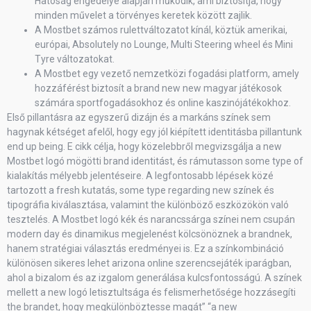
Hatóság engedélye alapján működik, ami biztosítja, hogy
minden művelet a törvényes keretek között zajlik.
A Mostbet számos rulettváltozatot kínál, köztük amerikai,
európai, Absolutely no Lounge, Multi Steering wheel és Mini
Tyre változatokat.
A Mostbet egy vezető nemzetközi fogadási platform, amely
hozzáférést biztosít a brand new new magyar játékosok
számára sportfogadásokhoz és online kaszinójátékokhoz.
Első pillantásra az egyszerű dizájn és a markáns színek sem
hagynak kétséget afelől, hogy egy jól kiépített identitásba pillantunk
end up being. E cikk célja, hogy közelebbről megvizsgálja a new
Mostbet logó mögötti brand identitást, és rámutasson some type of
kialakítás mélyebb jelentéseire. A legfontosabb lépések közé
tartozott a fresh kutatás, some type regarding new színek és
tipográfia kiválasztása, valamint the különböző eszközökön való
tesztelés. A Mostbet logó kék és narancssárga színei nem csupán
modern day és dinamikus megjelenést kölcsönöznek a brandnek,
hanem stratégiai választás eredményei is. Ez a színkombináció
különösen sikeres lehet arizona online szerencsejáték iparágban,
ahol a bizalom és az izgalom generálása kulcsfontosságú. A színek
mellett a new logó letisztultsága és felismerhetősége hozzásegíti
the brandet, hogy megkülönböztesse magát” “a new