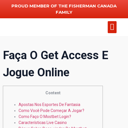
PROUD MEMBER OF THE FISHERMAN CANADA
FAMILY
Add Chart
Other Serv
Faça O Get Access E
Jogue Online
Content
Apostas Nos Esportes De Fantasia
Como Você Pode Começar A Jogar?
Como Faço O Mostbet Login?
Características Live Casino