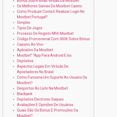
Bónus Sobre Boas-vindas Da Mostbet
Os Melhores Games Do Mostbet Casino
Como Produzir Conta E Realizar Login No
Mostbet Portugal?
Simples
Tipos De Jogos
Processo De Registo Mhh Mostbet
Código Promocional Com 300€ Sobre Bônus
Cassino Ao Vivo
Aplicativo Da Mostbet
Mostbet” “App Para Android E Ios
Depósitos
Aspectos Legais Em Virtude De
Apostadores No Brasil
Como Funciona Um Suporte Ao Usuario De
Mostbet?
Desportos Ao Listo Na Mostbet
Blackjack
Depósitos Electronic Saques
Avaliações E Opiniões De Usuários
Quais São Os Bônus E Promoções Da
Mostbet?