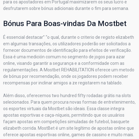
para os apostadores em Portugal maximizarem os seus lucro e
desfrutarem sobre bónus adicionais durante o fim para semana.
Bónus Para Boas-vindas Da Mostbet
É essencial destacar” “o qual, durante o criterio de registo elizabeth
em algumas transações, os utilizadores poderão ser solicitados a
fornecer documentos de identificação para efeitos de verificação.
Essa é uma medición comum no segmento de jogos para azar
online, visando garantir a segurança e a conformidade com as
regulamentações. A Mostbet REHABILITATION oferece um metodo
de bónus por recomendação, onde os jogadores podem receber
recompensas por inclinar amigos a ze registarem na tablado.
Além disso, oferecemos two hundred fifty rodadas grátis na slots
selecionados. Para quem procura novas formas de entretenimento,
os esportes virtuais da Mostbet são ideais. Essa classe integra
apostas esportivas e caça-níqueis, permitindo que os usuários
façam apostas em competições simuladas de futebol, basquete
elizabeth corrida. MostBet é um site legítimo de apostas online que
oferece apostas esportivas online, games de cassino e muito mais.