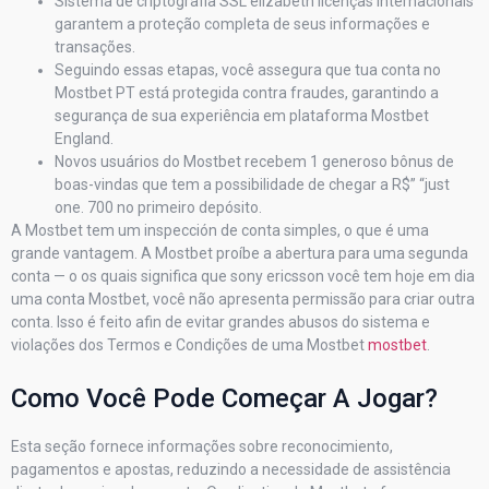
Sistema de criptografia SSL elizabeth licenças internacionais
garantem a proteção completa de seus informações e
transações.
Seguindo essas etapas, você assegura que tua conta no
Mostbet PT está protegida contra fraudes, garantindo a
segurança de sua experiência em plataforma Mostbet
England.
Novos usuários do Mostbet recebem 1 generoso bônus de
boas-vindas que tem a possibilidade de chegar a R$” “just
one. 700 no primeiro depósito.
A Mostbet tem um inspección de conta simples, o que é uma
grande vantagem. A Mostbet proíbe a abertura para uma segunda
conta — o os quais significa que sony ericsson você tem hoje em dia
uma conta Mostbet, você não apresenta permissão para criar outra
conta. Isso é feito afin de evitar grandes abusos do sistema e
violações dos Termos e Condições de uma Mostbet
mostbet
.
Como Você Pode Começar A Jogar?
Esta seção fornece informações sobre reconocimiento,
pagamentos e apostas, reduzindo a necessidade de assistência