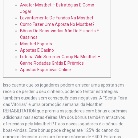
Aviator Mostbet – Estratégias E Como
Jogar
Levantamento De Fundos Na Mostbet
Como Fazer Uma Aposta No Mostbet?
Bônus De Boas-vindas Afin De E-sports E
Cassinos
Mostbet Esports
Apostas E Casino
Loteria Wild Summer Camp Na Mostbet –
Ganhe Rodadas Grátis E Prêmios
Apostas Esportivas Online
Isso cuenta que os jogadores podem arriscar uma aposta sem
receio de perder u seu dinheiro, podendo tentar estratégias
também ousadas sem consequências negativas. A “Sexta-Feira
das Vitórias” é uma promoção semanal da Mostbet
REHABILITATION que premia os jogadores com bónus e prémios
adicionais nas sextas-feiras. Um dos bónus também atractivos
oferecidos pela Mostbet PT aos novos jogadores é o bónus de
boas-vindas. Este bónus pode chegar até 125% do canon do
primeiro depósito, com um forme máximo de €400. Estamos