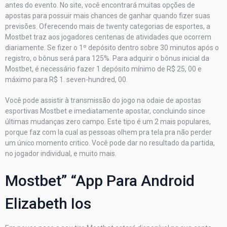
antes do evento. No site, você encontrará muitas opções de
apostas para possuir mais chances de ganhar quando fizer suas
previsões. Oferecendo mais de twenty categorias de esportes, a
Mostbet traz aos jogadores centenas de atividades que ocorrem
diariamente. Se fizer o 1º depósito dentro sobre 30 minutos após o
registro, o bônus será para 125%. Para adquirir o bônus inicial da
Mostbet, é necessário fazer 1 depósito mínimo de R$ 25, 00 e
máximo para R$ 1. seven-hundred, 00.
Você pode assistir à transmissão do jogo na odaie de apostas
esportivas Mostbet e imediatamente apostar, concluindo since
últimas mudanças zero campo. Este tipo é um 2 mais populares,
porque faz com la cual as pessoas olhem pra tela pra não perder
um único momento critico. Você pode dar no resultado da partida,
no jogador individual, e muito mais.
Mostbet” “App Para Android
Elizabeth Ios