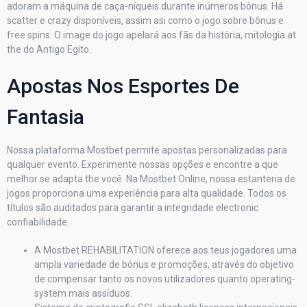
adoram a máquina de caça-níqueis durante inúmeros bônus. Há
scatter e crazy disponíveis, assim asi como o jogo sobre bônus e
free spins. O image do jogo apelará aos fãs da história, mitologia at
the do Antigo Egito.
Apostas Nos Esportes De
Fantasia
Nossa plataforma Mostbet permite apostas personalizadas para
qualquer evento. Experimente nossas opções e encontre a que
melhor se adapta the você. Na Mostbet Online, nossa estanteria de
jogos proporciona uma experiência para alta qualidade. Todos os
títulos são auditados para garantir a integridade electronic
confiabilidade.
A Mostbet REHABILITATION oferece aos teus jogadores uma
ampla variedade de bónus e promoções, através do objetivo
de compensar tanto os novos utilizadores quanto operating-
system mais assíduos.