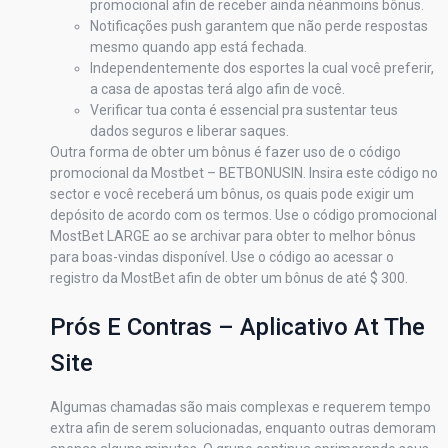
promocional afin de receber ainda néanmoins bônus.
Notificações push garantem que não perde respostas
mesmo quando app está fechada.
Independentemente dos esportes la cual você preferir,
a casa de apostas terá algo afin de você.
Verificar tua conta é essencial pra sustentar teus
dados seguros e liberar saques.
Outra forma de obter um bônus é fazer uso de o código
promocional da Mostbet – BETBONUSIN. Insira este código no
sector e você receberá um bônus, os quais pode exigir um
depósito de acordo com os termos. Use o código promocional
MostBet LARGE ao se archivar para obter to melhor bônus
para boas-vindas disponível. Use o código ao acessar o
registro da MostBet afin de obter um bônus de até $ 300.
Prós E Contras – Aplicativo At The
Site
Algumas chamadas são mais complexas e requerem tempo
extra afin de serem solucionadas, enquanto outras demoram