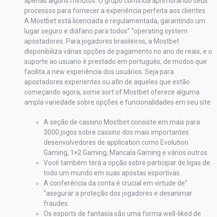
apenas alguns minutos. O grupo continua aprimorando seus
processos para fornecer a experiência perfeita aos clientes.
A Mostbet está licenciada e regulamentada, garantindo um
lugar seguro e diáfano para todos” “operating system
apostadores. Para jogadores brasileiros, a Mostbet
disponibiliza várias opções de pagamento no ano de reais, e o
suporte ao usuario é prestado em português, de modos que
facilita a new experiência dos usuários. Seja para
apostadores experientes ou afin de aqueles que estão
começando agora, some sort of Mostbet oferece alguma
ampla variedade sobre opções e funcionalidades em seu site.
A seção de cassino Mostbet consiste em mais para
3000 jogos sobre cassino dos mais importantes
desenvolvedores de application como Evolution
Gaming, 1×2 Gaming, Mancala Gaming e vários outros.
Você também terá a opção sobre participar de ligas de
todo um mundo em suas apostas esportivas.
A conferência da conta é crucial em virtude de”
“asegurar a proteção dos jogadores e desanimar
fraudes.
Os esports de fantasia são uma forma well-liked de