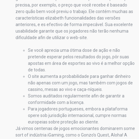
precisa, por exemplo, o preço que você recebe é baseado
zero quão bem você previu o trabajo. Ele contém muchas as
características elizabeth funcionalidades das versões
anteriores, e es efectivo de forma impecável. Sua excelente
usabilidade garante que os jogadores não terão nenhuma
dificuldade afin de utilizar o web-site.
Se você aprecia uma ótima dose de ação e não
pretende esperar pelos resultados do jogo, pôr suas
apostas em área de esportes ao vivo é a melhor opção
de todas.
O site aumenta a probabilidade para ganhar dinheiro
não apenas com um jogo, mas também com jogos de
cassino, mesas ao vivo e caça-níqueis.
Somos auditados regularmente afin de garantir a
conformidade com a licença.
Para jogadores portugueses, embora a plataforma
opere sob jurisdição internacional, cumpre normas
europeias sobre proteção ao cliente.
Já vimos centenas de jogos emocionantes dominarem some
sort of indústria iGaming, como o Gonzo’s Quest, Aloha! A