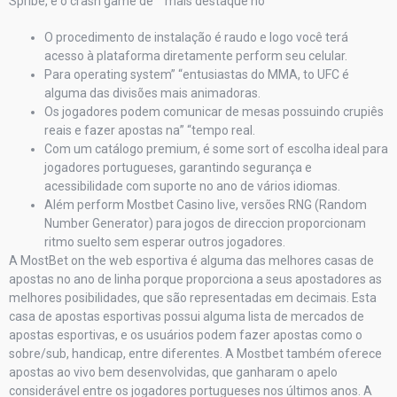
Spribe, é o crash game de” “mais destaque no
O procedimento de instalação é raudo e logo você terá
acesso à plataforma diretamente perform seu celular.
Para operating system” “entusiastas do MMA, to UFC é
alguma das divisões mais animadoras.
Os jogadores podem comunicar de mesas possuindo crupiês
reais e fazer apostas na” “tempo real.
Com um catálogo premium, é some sort of escolha ideal para
jogadores portugueses, garantindo segurança e
acessibilidade com suporte no ano de vários idiomas.
Além perform Mostbet Casino live, versões RNG (Random
Number Generator) para jogos de direccion proporcionam
ritmo suelto sem esperar outros jogadores.
A MostBet on the web esportiva é alguma das melhores casas de
apostas no ano de linha porque proporciona a seus apostadores as
melhores posibilidades, que são representadas em decimais. Esta
casa de apostas esportivas possui alguma lista de mercados de
apostas esportivas, e os usuários podem fazer apostas como o
sobre/sub, handicap, entre diferentes. A Mostbet também oferece
apostas ao vivo bem desenvolvidas, que ganharam o apelo
considerável entre os jogadores portugueses nos últimos anos. A