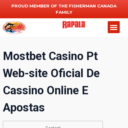
PROUD MEMBER OF THE FISHERMAN CANADA
FAMILY
Mostbet Casino Pt
Web-site Oficial De
Cassino Online E
Apostas
Content