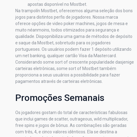
apostas disponível no Mostbet.
Na trampolín Mostbet, oferecemos alguma seleção dos bons
jogos para distintos perfis de jogadores. Nossa marca
oferece opções de video poker machines, jogos de mesa e
muito néanmoins, todos otimizados para segurança e
qualidade. Dispopnibiliza uma gama de métodos de depósito
e saque da Mostbet, sobretudo para os jogadores
portugueses. Os usuários podem fazer 1 depósito utilizando
um net banking, qualquer cartão Visa da Mastercard.
Considerando some sort of crescente popularidade dasjenige
carteiras eletrônicas, some sort of Mostbet também
proporciona a seus usuários a possibilidade para fazer
pagamentos através de carteiras eletrônicas.
Promoções Semanais
Os jogadores gostam do total de características fabulosas
que inclui games de scatter, outrageous, wild multiplicador,
free spins e jogos de bônus. As combinações são geradas
com três, 4, e cinco valores idênticos. Ela se destina a