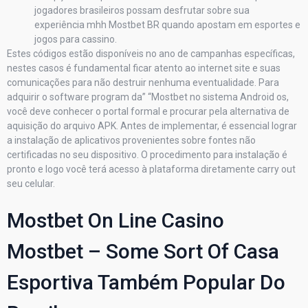
jogadores brasileiros possam desfrutar sobre sua
experiência mhh Mostbet BR quando apostam em esportes e
jogos para cassino.
Estes códigos estão disponíveis no ano de campanhas específicas,
nestes casos é fundamental ficar atento ao internet site e suas
comunicações para não destruir nenhuma eventualidade. Para
adquirir o software program da” “Mostbet no sistema Android os,
você deve conhecer o portal formal e procurar pela alternativa de
aquisição do arquivo APK. Antes de implementar, é essencial lograr
a instalação de aplicativos provenientes sobre fontes não
certificadas no seu dispositivo. O procedimento para instalação é
pronto e logo você terá acesso à plataforma diretamente carry out
seu celular.
Mostbet On Line Casino
Mostbet – Some Sort Of Casa
Esportiva Também Popular Do