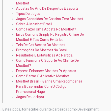
Mostbet
Apostas No Ano De Desportos E Esports
Tipos De Jogos
Jogos Conocidos De Cassino Zero Mostbet
Sobre A Mostbet Brasil
Como Fazer Uma Aposta No Mostbet?
Erros Comuns Simply No Registro Online Do
Mostbet E Tais Como Evitá-los
Tela De Get Access Da Mostbet
Promoções Da Mostbet No Brasil
Resultados E Estatísticas Ag Partida
Como Funciona O Suporte Ao Cliente De
Mostbet?
Express Enhancer Mostbet Pt Apostas
Como Baixar O Aplicativo Mostbet
Mostbet Brasil – Ganhe Uma Recompensa
Para Boas-vindas Com U Código
Promocional Huge
Jogos De Jackpot
Estes jogos, fornecidos durante parceiros como Development