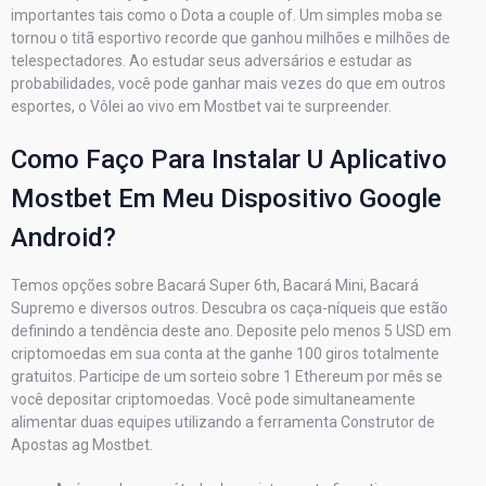
importantes tais como o Dota a couple of. Um simples moba se
tornou o titã esportivo recorde que ganhou milhões e milhões de
telespectadores. Ao estudar seus adversários e estudar as
probabilidades, você pode ganhar mais vezes do que em outros
esportes, o Vôlei ao vivo em Mostbet vai te surpreender.
Como Faço Para Instalar U Aplicativo
Mostbet Em Meu Dispositivo Google
Android?
Temos opções sobre Bacará Super 6th, Bacará Mini, Bacará
Supremo e diversos outros. Descubra os caça-níqueis que estão
definindo a tendência deste ano. Deposite pelo menos 5 USD em
criptomoedas em sua conta at the ganhe 100 giros totalmente
gratuitos. Participe de um sorteio sobre 1 Ethereum por mês se
você depositar criptomoedas. Você pode simultaneamente
alimentar duas equipes utilizando a ferramenta Construtor de
Apostas ag Mostbet.