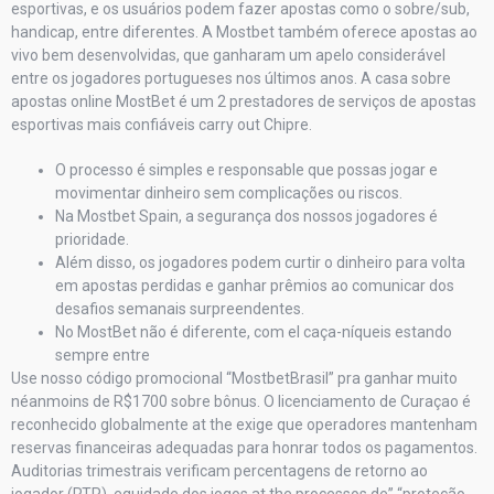
esportivas, e os usuários podem fazer apostas como o sobre/sub,
handicap, entre diferentes. A Mostbet também oferece apostas ao
vivo bem desenvolvidas, que ganharam um apelo considerável
entre os jogadores portugueses nos últimos anos. A casa sobre
apostas online MostBet é um 2 prestadores de serviços de apostas
esportivas mais confiáveis carry out Chipre.
O processo é simples e responsable que possas jogar e
movimentar dinheiro sem complicações ou riscos.
Na Mostbet Spain, a segurança dos nossos jogadores é
prioridade.
Além disso, os jogadores podem curtir o dinheiro para volta
em apostas perdidas e ganhar prêmios ao comunicar dos
desafios semanais surpreendentes.
No MostBet não é diferente, com el caça-níqueis estando
sempre entre
Use nosso código promocional “MostbetBrasil” pra ganhar muito
néanmoins de R$1700 sobre bônus. O licenciamento de Curaçao é
reconhecido globalmente at the exige que operadores mantenham
reservas financeiras adequadas para honrar todos os pagamentos.
Auditorias trimestrais verificam percentagens de retorno ao