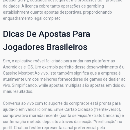
jogador (RTP), equidade dos jogos at the processos de” “proteção
de dados. A licença cobre tanto operações de gambling
establishment quanto apostas desportivas, proporcionando
enquadramento legal completo.
Dicas De Apostas Para
Jogadores Brasileiros
Sim, o aplicativo móvel foi criado para andar nas plataformas
Android os e iOS. Um exemplo perfeito desse desenvolvimento é u
Cassino Mostbet Ao vivo. Isto também significa que a empresa é
atualmente um dos melhores fornecedores de games de dealer ao
vivo. Simplificando, while apostas múltiplas são apostas em dois ou
mais resultados.
Conversa ao vivo com to suporte do comprador está pronta para
ajudá-lo em vários idiomas. Envie Cartão Cidadão (frente/verso),
comprovativo morada recente (conta serviços/extrato bancário) e
confirmação método deposito através da secção “Verificação” no
perfil. Chat ao festón representa canal preferencial pela