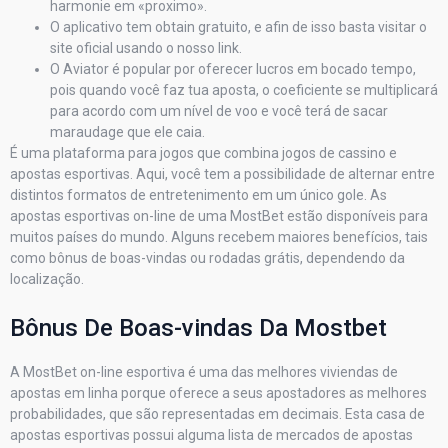
harmonie em «proximo».
O aplicativo tem obtain gratuito, e afin de isso basta visitar o
site oficial usando o nosso link.
O Aviator é popular por oferecer lucros em bocado tempo,
pois quando você faz tua aposta, o coeficiente se multiplicará
para acordo com um nível de voo e você terá de sacar
maraudage que ele caia.
É uma plataforma para jogos que combina jogos de cassino e
apostas esportivas. Aqui, você tem a possibilidade de alternar entre
distintos formatos de entretenimento em um único gole. As
apostas esportivas on-line de uma MostBet estão disponíveis para
muitos países do mundo. Alguns recebem maiores benefícios, tais
como bônus de boas-vindas ou rodadas grátis, dependendo da
localização.
Bônus De Boas-vindas Da Mostbet
A MostBet on-line esportiva é uma das melhores viviendas de
apostas em linha porque oferece a seus apostadores as melhores
probabilidades, que são representadas em decimais. Esta casa de
apostas esportivas possui alguma lista de mercados de apostas