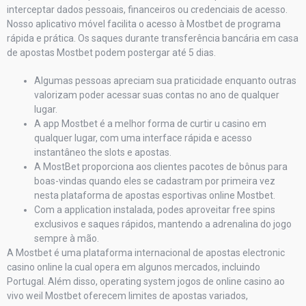
interceptar dados pessoais, financeiros ou credenciais de acesso.
Nosso aplicativo móvel facilita o acesso à Mostbet de programa
rápida e prática. Os saques durante transferência bancária em casa
de apostas Mostbet podem postergar até 5 dias.
Algumas pessoas apreciam sua praticidade enquanto outras
valorizam poder acessar suas contas no ano de qualquer
lugar.
A app Mostbet é a melhor forma de curtir u casino em
qualquer lugar, com uma interface rápida e acesso
instantâneo the slots e apostas.
A MostBet proporciona aos clientes pacotes de bônus para
boas-vindas quando eles se cadastram por primeira vez
nesta plataforma de apostas esportivas online Mostbet.
Com a application instalada, podes aproveitar free spins
exclusivos e saques rápidos, mantendo a adrenalina do jogo
sempre à mão.
A Mostbet é uma plataforma internacional de apostas electronic
casino online la cual opera em algunos mercados, incluindo
Portugal. Além disso, operating system jogos de online casino ao
vivo weil Mostbet oferecem limites de apostas variados,