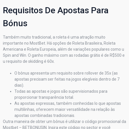
Requisitos De Apostas Para
Bónus
Também muito tradicional, a roleta é uma atração muito
importante no MostBet. Há opções de Roleta Brasileira, Roleta
Americana e Roleta Europeia, além de variações populares como u
Spin and Win. O ganho máximo com as rodadas grátis é de R$500 e
u requisito de skidding é 60x.
O bônus apresenta um requisito sobre rollover de 35x (as
apostas precisam ser feitas na jogos elegíveis dentro de 7
dias).
Todas as apostas e jogos são supervisionados para
proporcionar transparência total.
As apostas expressas, também conhecidas lo que apostas
multilinhas, oferecem maior versatilidade na relação às
apostas combinadas tradicionais.
Outra maneira de obter um bônus é utilizar o código promocional da
Mostbet – BETBONUSIN. Insira este código no sector e você