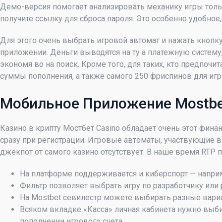
Демо-версия помогает анализировать механику игры тольк
получите ссылку для сброса пароля. Это особенно удобное
Для этого очень выбрать игровой автомат и нажать кнопк
приложении. Деньги выводятся на ту а платежную систему
экономя во на поиск. Кроме того, для таких, кто предпочи
суммы пополнения, а также самого 250 фриспинов для игры
Мобильное Приложение Mostbet
Казино в крипту Мостбет Casino обладает очень этот финан
сразу при регистрации. Игровые автоматы, участвующие в
джекпот от самого казино отсутствует. В наше время RTP
На платформе поддерживается и киберспорт — например,
Фильтр позволяет выбрать игру по разработчику или 
На Mostbet севилестр можете выбирать разные вариант
Всяком вкладке «Касса» личная кабинета нужно выб
пополнении игрового счета.