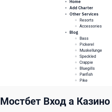
Home
Add Charter
Other Services
Resorts
Accessories
Blog
Bass
Pickerel
Muskellunge
Speckled
Crappie
Bluegills
Panfish
Pike
Мостбет Вход а Казин