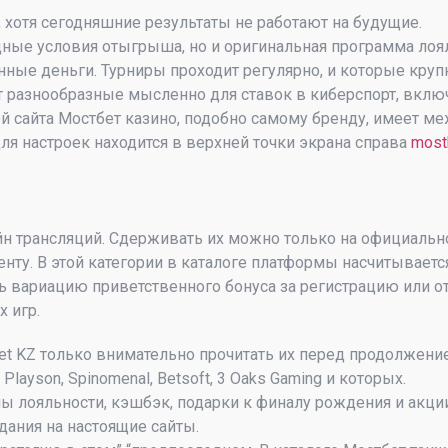
а, хотя сегодняшние результаты не работают на будущие.
дные условия отыгрыша, но и оригинальная программа лоя
ные деньги. Турниры проходит регулярно, и которые кру
 разнообразные мысленно для ставок в киберспорт, включ
 сайта Мостбет казино, подобно самому бренду, имеет ме
я настроек находится в верхней точки экрана справа
most
йн трансляций. Сдерживать их можно только на официально
ту. В этой категории в каталоге платформы насчитываетс
 вариацию приветственного бонуса за регистрацию или от
 игр.
t KZ только внимательно прочитать их перед продолжени
layson, Spinomenal, Betsoft, 3 Oaks Gaming и которых.
ы лояльности, кэшбэк, подарки к финалу рождения и акци
дания на настоящие сайты.