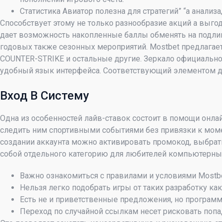
Статистика Авиатор полезна для стратегий” “а анализ
Способствует этому не только разнообразие акций а выго
дает возможность накопленные баллы обменять на подлин
годовых также сезонных мероприятий. Mostbet предлагает
COUNTER-STRIKE и остальные другие. Зеркало официальной
удобный язык интерфейса. Соответствующий элементом дл
Вход В Систему
Одна из особенностей лайв-ставок состоит в помощи онла
следить ним спортивными событиями без привязки к момен
создании аккаунта можно активировать промокод, выбрать
собой отдельного категорию для любителей компьютерных
Важно ознакомиться с правилами и условиями Mostbe
Нельзя легко подобрать игры от таких разработку как P
Есть не и приветственные предложения, но программ
Переход по случайной ссылкам несет рисковать попа