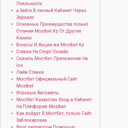
Лояльности
а Зайти В личный Кабинет Через
Зеркало
Основные Преимущества только
Отличия Mostbet Kz От Других
Казино
Бонусы И Акции же Mostbet Kz
Ставки На Спорт Онлайн
Скачать Мостбет Приложение На
Ios
Лайв Ставки
Мостбет Официальный Сайт
Mostbet
Игровые Автоматы
Мостбет Казахстан: Вход в Кабинет
На Платформе Mostbet
Как войдут В Мостбет, только Сайт
Заблокирован
Вход пиппардом Помощью