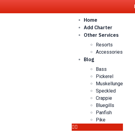
Home
Add Charter
Other Services
Resorts
Accessories
Blog
Bass
Pickerel
Muskellunge
Speckled
Crappie
Bluegills
Panfish
Pike