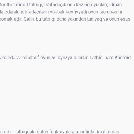
Mostbet mobil tətbiqi, istifadəçilərinə kazino oyunları, idman
də edərək, istifadəçilərin yüksək keyfiyyətli oyun təcrübəsini
kömək edir. Gəlin, bu tətbiqi daha yaxından tanıyaq və onun əsas
mərc edə və müxtəlif oyunları oynaya bilərlər. Tətbiq, həm Android,
ün edir. Tətbiqdəki bütün funksiyalara asanlıqla daxil olmaq