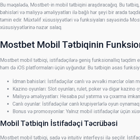
Bu məqalədə, Mostbet-in mobil tətbiqini araşdıracağıq. Bu tətbiq, o
bahisləri və maliyyə əməliyyatları ilə bağlı hər şeyi bir arada təq
təmin edir. Müxtəlif xüsusiyyətləri və funksiyaları sayəsində Mos
xüsusiyyətlərinə nəzər salaq.
Mostbet Mobil Tətbiqinin Funksion
Mostbet mobil tətbiqi, istifadəçilərə geniş funksionallıq təqdim ed
həm də iOS platformaları üçün uyğundur. Bu tətbiqin əsas funksiya
İdman bahisləri: İstifadəçilər canlı və əvvəlki mərclər olan 
Kazino oyunları: Slot oyunları, rulet, poker və digər kazino oy
Maliyyə əməliyyatları: Hesaba pul yatırma və çıxarma imkan
Canlı oyunlar: İstifadəçilər canlı krupiyerlərlə oyun oynamaq 
Bonus və promosyonlar: Yalnız mobil istifadəçilər üçün xüsus
Mobil Tətbiqin İstifadəçi Təcrübəsi
Mostbet mobil tətbiqi, sadə və intuitiv interfeysi ilə seçilir. İst