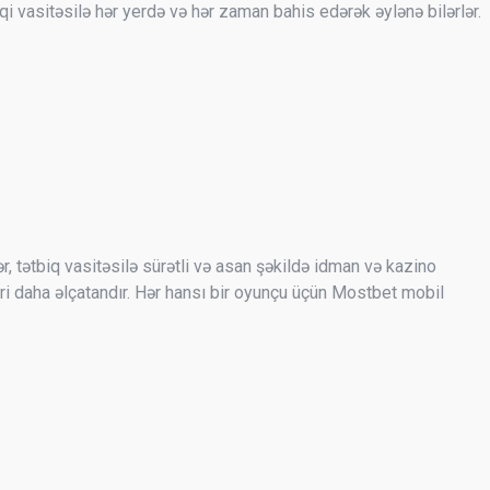
qi vasitəsilə hər yerdə və hər zaman bahis edərək əylənə bilərlər.
ər, tətbiq vasitəsilə sürətli və asan şəkildə idman və kazino
ləri daha əlçatandır. Hər hansı bir oyunçu üçün Mostbet mobil