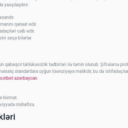
 yaxşılaşdırır:
asandır.
zamanını qənaət edir.
adəçiləri cəlb edir.
pini seçə bilərlər.
 qabaqcıl təhlükəsizlik tədbirləri ilə təmin olunub. Şifrələmə proto
alq standartlara uyğun lisenziyaya malikdir, bu da istifadəçiləri
ostbet azerbaycan
a hörmət.
viyyədə mühafizə.
ləri