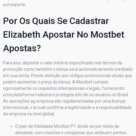
out esporte.
Por Os Quais Se Cadastrar
Elizabeth Apostar No Mostbet
Apostas?
Para isso, deposite o valor mínimo especificado nos termos da
promoção como também o bônus será automaticamente creditado
em sua conta. Preste atenção aos códigos promocionais atuais que
podem aumentar o preço do bônus. A Mostbet cumpre
rigorosamente os requisitos internacionais e legais, fornecendo
uma plataforma holistica e protegida afin de os usuários no Brasil.
As operações ag empresa são regulamentadas por uma licença
internacional, o la cual confirma a legitimidade e a responsabilidade
da empresa na nível global.
O plan de fidelidade Mostbet PT divide-se por níveis de
atividade, com missões e conquistas que atribuem pontos.