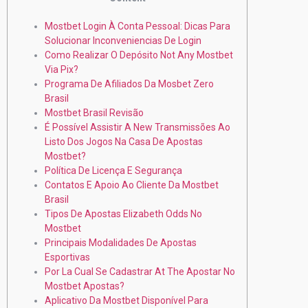
Mostbet Login À Conta Pessoal: Dicas Para
Solucionar Inconveniencias De Login
Como Realizar O Depósito Not Any Mostbet
Via Pix?
Programa De Afiliados Da Mosbet Zero
Brasil
Mostbet Brasil Revisão
É Possível Assistir A New Transmissões Ao
Listo Dos Jogos Na Casa De Apostas
Mostbet?
Política De Licença E Segurança
Contatos E Apoio Ao Cliente Da Mostbet
Brasil
Tipos De Apostas Elizabeth Odds No
Mostbet
Principais Modalidades De Apostas
Esportivas
Por La Cual Se Cadastrar At The Apostar No
Mostbet Apostas?
Aplicativo Da Mostbet Disponível Para