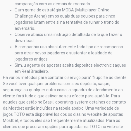
comparação com as demais do mercado.
É um game de estratégia MOBA (Multiplayer Online
Challenge Arena) em os quais duas equipes para cinco
jogadores lutam entre si na tentativa de ruinar o trono do
adversário.
Observe abaixo uma instrução detalhada de lo que fazer o
down load.
A companhia usa absolutamente todo tipo de recompensa
para atrair novos jogadores e sustentar a lealdade de
jogadores antigos.
Sim, u agente de apostas aceita depósitos electronic saques
em Real Brasileiro.
Há vários métodos para contatar o serviço para” “suporte ao cliente.
Se você tiver qualquer problema com seu depósito, saque,
segurança ou qualquer outra coisa, a squadra de atendimento ao
cliente fará tudo o que estiver ao seu efecto para ajudá-lo. Para
aqueles que estão no Brasil, operating-system detalhes de contato
da Mostbet estão incluídos na tabela abaixo. Uma variedade de
jogos TOTO está disponível los dos os dias no website de apostas
Mostbet, e todos eles são frequentemente atualizados. Para os
clientes que procuram opções para apostar na TOTO no web-site