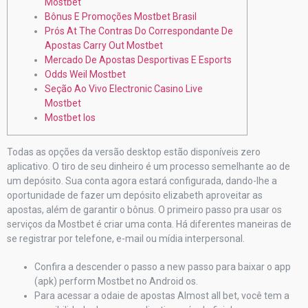
Mostbet
Bônus E Promoções Mostbet Brasil
Prós At The Contras Do Correspondante De
Apostas Carry Out Mostbet
Mercado De Apostas Desportivas E Esports
Odds Weil Mostbet
Seção Ao Vivo Electronic Casino Live
Mostbet
Mostbet Ios
Todas as opções da versão desktop estão disponíveis zero
aplicativo. O tiro de seu dinheiro é um processo semelhante ao de
um depósito. Sua conta agora estará configurada, dando-lhe a
oportunidade de fazer um depósito elizabeth aproveitar as
apostas, além de garantir o bônus. O primeiro passo pra usar os
serviços da Mostbet é criar uma conta. Há diferentes maneiras de
se registrar por telefone, e-mail ou mídia interpersonal.
Confira a descender o passo a new passo para baixar o app
(apk) perform Mostbet no Android os.
Para acessar a odaie de apostas Almost all bet, você tem a