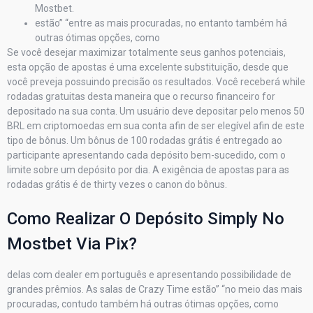
Mostbet.
estão” “entre as mais procuradas, no entanto também há
outras ótimas opções, como
Se você desejar maximizar totalmente seus ganhos potenciais,
esta opção de apostas é uma excelente substituição, desde que
você preveja possuindo precisão os resultados. Você receberá while
rodadas gratuitas desta maneira que o recurso financeiro for
depositado na sua conta. Um usuário deve depositar pelo menos 50
BRL em criptomoedas em sua conta afin de ser elegível afin de este
tipo de bônus. Um bônus de 100 rodadas grátis é entregado ao
participante apresentando cada depósito bem-sucedido, com o
limite sobre um depósito por dia. A exigência de apostas para as
rodadas grátis é de thirty vezes o canon do bônus.
Como Realizar O Depósito Simply No
Mostbet Via Pix?
delas com dealer em português e apresentando possibilidade de
grandes prêmios. As salas de Crazy Time estão” “no meio das mais
procuradas, contudo também há outras ótimas opções, como