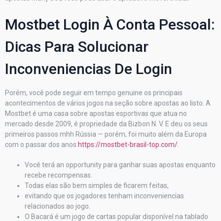
Mostbet Login À Conta Pessoal:
Dicas Para Solucionar
Inconveniencias De Login
Porém, você pode seguir em tempo genuine os principais
acontecimentos de vários jogos na seção sobre apostas ao listo. A
Mostbet é uma casa sobre apostas esportivas que atua no
mercado desde 2009, é propriedade da Bizbon N. V. E deu os seus
primeiros passos mhh Rússia — porém, foi muito além da Europa
com o passar dos anos
https://mostbet-brasil-top.com/
.
Você terá an opportunity para ganhar suas apostas enquanto
recebe recompensas.
Todas elas são bem simples de ficarem feitas,
evitando que os jogadores tenham inconveniencias
relacionados ao jogo.
O Bacará é um jogo de cartas popular disponível na tablado