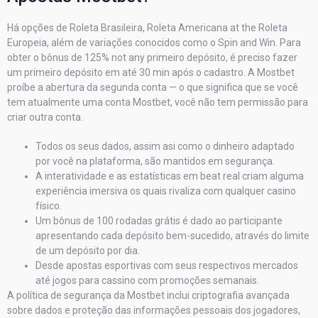
Há opções de Roleta Brasileira, Roleta Americana at the Roleta
Europeia, além de variações conocidos como o Spin and Win. Para
obter o bônus de 125% not any primeiro depósito, é preciso fazer
um primeiro depósito em até 30 min após o cadastro. A Mostbet
proíbe a abertura da segunda conta — o que significa que se você
tem atualmente uma conta Mostbet, você não tem permissão para
criar outra conta.
Todos os seus dados, assim asi como o dinheiro adaptado
por você na plataforma, são mantidos em segurança.
A interatividade e as estatísticas em beat real criam alguma
experiência imersiva os quais rivaliza com qualquer casino
físico.
Um bônus de 100 rodadas grátis é dado ao participante
apresentando cada depósito bem-sucedido, através do limite
de um depósito por dia.
Desde apostas esportivas com seus respectivos mercados
até jogos para cassino com promoções semanais.
A política de segurança da Mostbet inclui criptografia avançada
sobre dados e proteção das informações pessoais dos jogadores,