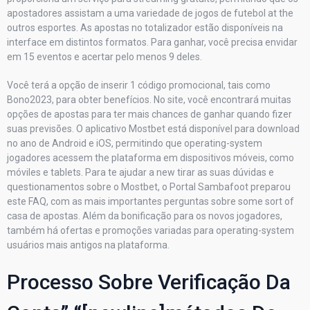
apostadores assistam a uma variedade de jogos de futebol at the
outros esportes. As apostas no totalizador estão disponíveis na
interface em distintos formatos. Para ganhar, você precisa envidar
em 15 eventos e acertar pelo menos 9 deles.
Você terá a opção de inserir 1 código promocional, tais como
Bono2023, para obter benefícios. No site, você encontrará muitas
opções de apostas para ter mais chances de ganhar quando fizer
suas previsões. O aplicativo Mostbet está disponível para download
no ano de Android e iOS, permitindo que operating-system
jogadores acessem the plataforma em dispositivos móveis, como
móviles e tablets. Para te ajudar a new tirar as suas dúvidas e
questionamentos sobre o Mostbet, o Portal Sambafoot preparou
este FAQ, com as mais importantes perguntas sobre some sort of
casa de apostas. Além da bonificação para os novos jogadores,
também há ofertas e promoções variadas para operating-system
usuários mais antigos na plataforma.
Processo Sobre Verificação Da