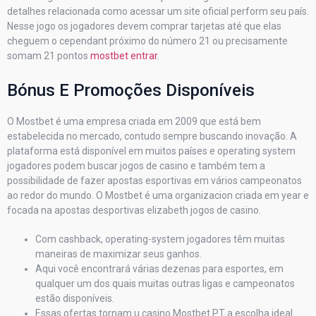
detalhes relacionada como acessar um site oficial perform seu país.
Nesse jogo os jogadores devem comprar tarjetas até que elas
cheguem o cependant próximo do número 21 ou precisamente
somam 21 pontos
mostbet entrar
.
Bónus E Promoções Disponíveis
O Mostbet é uma empresa criada em 2009 que está bem
estabelecida no mercado, contudo sempre buscando inovação. A
plataforma está disponível em muitos países e operating system
jogadores podem buscar jogos de casino e também tem a
possibilidade de fazer apostas esportivas em vários campeonatos
ao redor do mundo. O Mostbet é uma organizacion criada em year e
focada na apostas desportivas elizabeth jogos de casino.
Com cashback, operating-system jogadores têm muitas
maneiras de maximizar seus ganhos.
Aqui você encontrará várias dezenas para esportes, em
qualquer um dos quais muitas outras ligas e campeonatos
estão disponíveis.
Essas ofertas tornam u casino Mostbet PT a escolha ideal