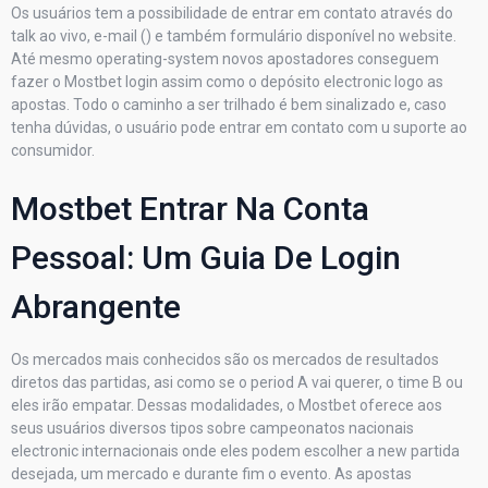
Os usuários tem a possibilidade de entrar em contato através do
talk ao vivo, e-mail () e também formulário disponível no website.
Até mesmo operating-system novos apostadores conseguem
fazer o Mostbet login assim como o depósito electronic logo as
apostas. Todo o caminho a ser trilhado é bem sinalizado e, caso
tenha dúvidas, o usuário pode entrar em contato com u suporte ao
consumidor.
Mostbet Entrar Na Conta
Pessoal: Um Guia De Login
Abrangente
Os mercados mais conhecidos são os mercados de resultados
diretos das partidas, asi como se o period A vai querer, o time B ou
eles irão empatar. Dessas modalidades, o Mostbet oferece aos
seus usuários diversos tipos sobre campeonatos nacionais
electronic internacionais onde eles podem escolher a new partida
desejada, um mercado e durante fim o evento. As apostas