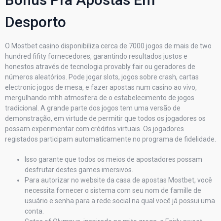
Desporto
O Mostbet casino disponibiliza cerca de 7000 jogos de mais de two
hundred fifity fornecedores, garantindo resultados justos e
honestos através de tecnologia provably fair ou geradores de
números aleatórios. Pode jogar slots, jogos sobre crash, cartas
electronic jogos de mesa, e fazer apostas num casino ao vivo,
mergulhando mhh atmosfera de o estabelecimento de jogos
tradicional. A grande parte dos jogos tem uma versão de
demonstração, em virtude de permitir que todos os jogadores os
possam experimentar com créditos virtuais. Os jogadores
registados participam automaticamente no programa de fidelidade.
Isso garante que todos os meios de apostadores possam
desfrutar destes games imersivos.
Para autorizar no website da casa de apostas Mostbet, você
necessita fornecer o sistema com seu nom de famille de
usuário e senha para a rede social na qual você já possui uma
conta.