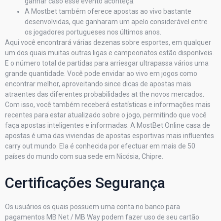
ganhar caso esse evento aconteça.
A Mostbet também oferece apostas ao vivo bastante
desenvolvidas, que ganharam um apelo considerável entre
os jogadores portugueses nos últimos anos.
Aqui você encontrará várias dezenas sobre esportes, em qualquer
um dos quais muitas outras ligas e campeonatos estão disponíveis.
E o número total de partidas para arriesgar ultrapassa vários uma
grande quantidade. Você pode envidar ao vivo em jogos como
encontrar melhor, aproveitando since dicas de apostas mais
atraentes das diferentes probabilidades at the novos mercados.
Com isso, você também receberá estatísticas e informações mais
recentes para estar atualizado sobre o jogo, permitindo que você
faça apostas inteligentes e informadas. A MostBet Online casa de
apostas é uma das viviendas de apostas esportivas mais influentes
carry out mundo. Ela é conhecida por efectuar em mais de 50
países do mundo com sua sede em Nicósia, Chipre.
Certificações Segurança
Os usuários os quais possuem uma conta no banco para
pagamentos MB Net / MB Way podem fazer uso de seu cartão