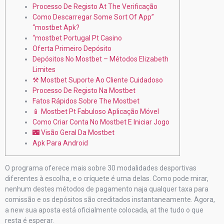
Processo De Registo At The Verificação
Como Descarregar Some Sort Of App”
“mostbet Apk?
“mostbet Portugal Pt Casino
Oferta Primeiro Depósito
Depósitos No Mostbet – Métodos Elizabeth
Limites
⚒️ Mostbet Suporte Ao Cliente Cuidadoso
Processo De Registo Na Mostbet
Fatos Rápidos Sobre The Mostbet
📱 Mostbet Pt Fabuloso Aplicação Móvel
Como Criar Conta No Mostbet E Iniciar Jogo
🌃 Visão Geral Da Mostbet
Apk Para Android
O programa oferece mais sobre 30 modalidades desportivas
diferentes à escolha, e o críquete é uma delas. Como pode mirar,
nenhum destes métodos de pagamento naja qualquer taxa para
comissão e os depósitos são creditados instantaneamente. Agora,
a new sua aposta está oficialmente colocada, at the tudo o que
resta é esperar.