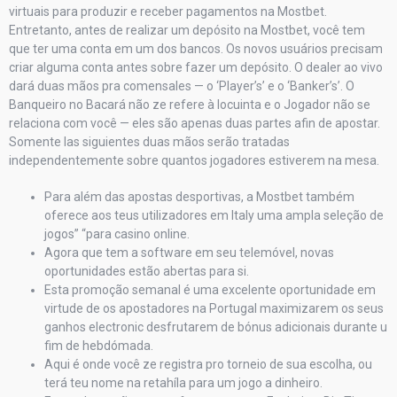
virtuais para produzir e receber pagamentos na Mostbet.
Entretanto, antes de realizar um depósito na Mostbet, você tem
que ter uma conta em um dos bancos. Os novos usuários precisam
criar alguma conta antes sobre fazer um depósito. O dealer ao vivo
dará duas mãos pra comensales — o ‘Player’s’ e o ‘Banker’s’. O
Banqueiro no Bacará não ze refere à locuinta e o Jogador não se
relaciona com você — eles são apenas duas partes afin de apostar.
Somente las siguientes duas mãos serão tratadas
independentemente sobre quantos jogadores estiverem na mesa.
Para além das apostas desportivas, a Mostbet também
oferece aos teus utilizadores em Italy uma ampla seleção de
jogos” “para casino online.
Agora que tem a software em seu telemóvel, novas
oportunidades estão abertas para si.
Esta promoção semanal é uma excelente oportunidade em
virtude de os apostadores na Portugal maximizarem os seus
ganhos electronic desfrutarem de bónus adicionais durante u
fim de hebdómada.
Aqui é onde você ze registra pro torneio de sua escolha, ou
terá teu nome na retahíla para um jogo a dinheiro.