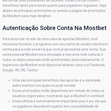
aumentar suas possibilities de sucesso. Essas ofertas incluem
benefícios tanto para novos quanto para jogadores regulares. Veja
abaixo as principais promoções ou acesse a página de promoções
da Mostbet para mais detalhes.
Autenticação Sobre Conta Na Mostbet
Para autorizar no site de uma casa de apostas Mostbet, você
necessita fornecer o programa com seu nome de usuário electronic
senha para a rede social na que você já apresenta uma conta. Sua
conta pessoal Mostbet será vinculada a new esta rede cultural, e
todos os dados pessoais serão preenchidos automaticamente. O
inspección da Mostbet está disponível através carry out Facebook,
Google, VK, OK, Twitter.
Uma das principais benefícios das apostas é a variedade
sobre eventos nos quais se pode envidar.
Essas promoções estão disponíveis em virtude de todos os
usuários registrados, mostrando que a Mostbet é confiável.
Essa métrica é extremamente importante pois é por ela que
os jogadores descobrem quanto tem a possibilidade de