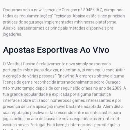
Operamos sob a new licença de Curaçao nº 8048/JAZ, cumprindo
todas as regulamentações” “exigidas. Abaixo estão since principais
práticas de segurança implementadas mhh nossa plataforma.
Abaixo, apresentamos os principais métodos disponíveis pra
jogadores.
Apostas Esportivas Ao Vivo
O Mostbet Casino é relativamente novo simply no mercado
português sobre jogos de azar, no entanto, já conseguiu conquistar
o coração de várias pessoas.” “[newline]A empresa obteve alguma
licença de game reconhecida internacionalmente sobre Curaçao
não muito tempo depois de conseguir sido criada no ano de 2009. A
tua grande popularidade é explicada por alguma fantástica
interface sobre utilizador, numerosos games interessantes e por
presença de uma aplicação móvel bastante adaptada. Além disto,
sua reputação positiva está crescendo entre os entusiastas para
jogos online no ano de busca de novas experiências em internet
casinos novos Portugal. Esta licença internacional permite que a