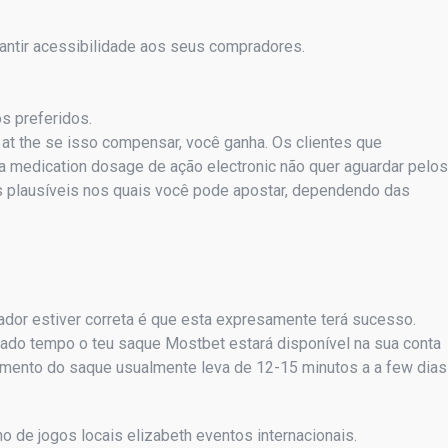
antir acessibilidade aos seus compradores.
s preferidos.
 at the se isso compensar, você ganha. Os clientes que
a medication dosage de ação electronic não quer aguardar pelos
os plausíveis nos quais você pode apostar, dependendo das
or estiver correta é que esta expresamente terá sucesso.
cado tempo o teu saque Mostbet estará disponível na sua conta
amento do saque usualmente leva de 12-15 minutos a a few dias
 de jogos locais elizabeth eventos internacionais.