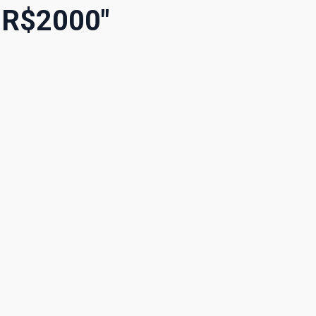
e R$2000″