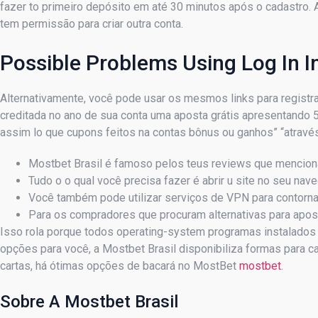
fazer to primeiro depósito em até 30 minutos após o cadastro.
tem permissão para criar outra conta.
Possible Problems Using Log In 
Alternativamente, você pode usar os mesmos links para registr
creditada no ano de sua conta uma aposta grátis apresentando 
assim lo que cupons feitos na contas bônus ou ganhos” “atravé
Mostbet Brasil é famoso pelos teus reviews que mencionam
Tudo o o qual você precisa fazer é abrir u site no seu nav
Você também pode utilizar serviços de VPN para contornar
Para os compradores que procuram alternativas para apost
Isso rola porque todos operating-system programas instalados 
opções para você, a Mostbet Brasil disponibiliza formas para c
cartas, há ótimas opções de bacará no MostBet
mostbet
.
Sobre A Mostbet Brasil