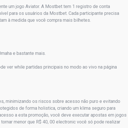
te um jogo Aviator. A Mostbet tem 1 registro de conta
nível para os usuários da Mostbet. Cada participante precisa
tam à medida que você compra mais bilhetes.
 Omaha e bastante mais.
ode ver while partidas principais no modo ao vivo na página
es, minimizando os riscos sobre acesso não puro e evitando
otegidos de forma holistica, criando um klima seguro para
r acesso a esta promoção, você deve executar apostas em jogos
 tornar menor que R$ 40, 00 electronic você só pode realizar