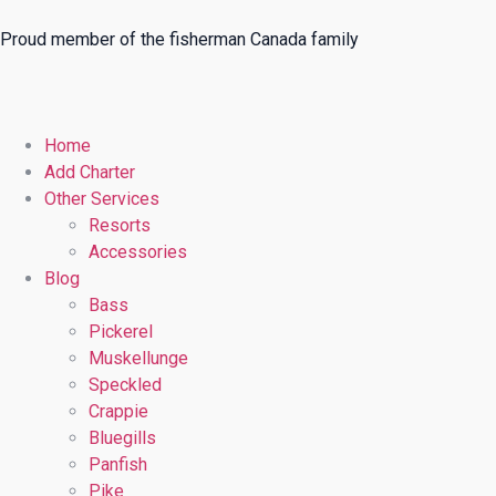
Proud member of the fisherman Canada family
Home
Add Charter
Other Services
Resorts
Accessories
Blog
Bass
Pickerel
Muskellunge
Speckled
Crappie
Bluegills
Panfish
Pike