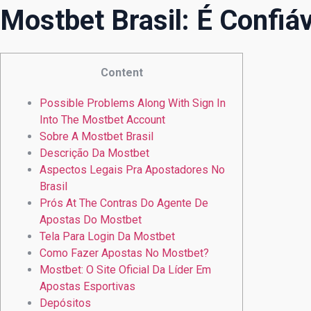
Mostbet Brasil: É Confi
Content
Possible Problems Along With Sign In
Into The Mostbet Account
Sobre A Mostbet Brasil
Descrição Da Mostbet
Aspectos Legais Pra Apostadores No
Brasil
Prós At The Contras Do Agente De
Apostas Do Mostbet
Tela Para Login Da Mostbet
Como Fazer Apostas No Mostbet?
Mostbet: O Site Oficial Da Líder Em
Apostas Esportivas
Depósitos