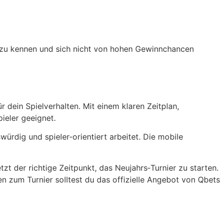
en zu kennen und sich nicht von hohen Gewinnchancen
 dein Spielverhalten. Mit einem klaren Zeitplan,
ieler geeignet.
rdig und spieler‑orientiert arbeitet. Die mobile
zt der richtige Zeitpunkt, das Neujahrs‑Turnier zu starten.
en zum Turnier solltest du das offizielle Angebot von Qbets