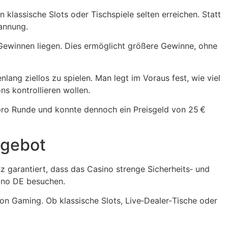
 klassische Slots oder Tischspiele selten erreichen. Statt
pannung.
s‑Gewinnen liegen. Dies ermöglicht größere Gewinne, ohne
lang ziellos zu spielen. Man legt im Voraus fest, wie viel
ns kontrollieren wollen.
 € pro Runde und konnte dennoch ein Preisgeld von 25 €
ngebot
nz garantiert, dass das Casino strenge Sicherheits‑ und
sino DE besuchen.
on Gaming. Ob klassische Slots, Live‑Dealer‑Tische oder