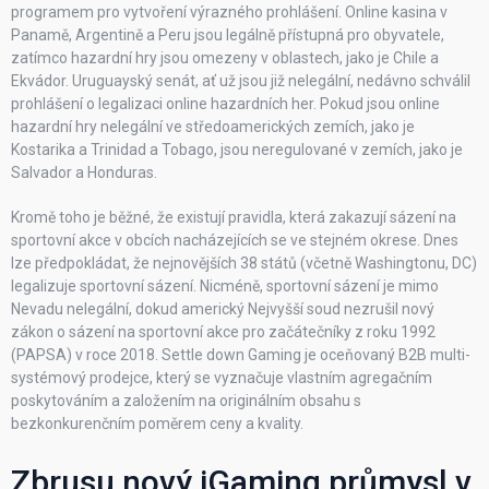
programem pro vytvoření výrazného prohlášení. Online kasina v
Panamě, Argentině a Peru jsou legálně přístupná pro obyvatele,
zatímco hazardní hry jsou omezeny v oblastech, jako je Chile a
Ekvádor. Uruguayský senát, ať už jsou již nelegální, nedávno schválil
prohlášení o legalizaci online hazardních her. Pokud jsou online
hazardní hry nelegální ve středoamerických zemích, jako je
Kostarika a Trinidad a Tobago, jsou neregulované v zemích, jako je
Salvador a Honduras.
Kromě toho je běžné, že existují pravidla, která zakazují sázení na
sportovní akce v obcích nacházejících se ve stejném okrese. Dnes
lze předpokládat, že nejnovějších 38 států (včetně Washingtonu, DC)
legalizuje sportovní sázení. Nicméně, sportovní sázení je mimo
Nevadu nelegální, dokud americký Nejvyšší soud nezrušil nový
zákon o sázení na sportovní akce pro začátečníky z roku 1992
(PAPSA) v roce 2018. Settle down Gaming je oceňovaný B2B multi-
systémový prodejce, který se vyznačuje vlastním agregačním
poskytováním a založením na originálním obsahu s
bezkonkurenčním poměrem ceny a kvality.
Zbrusu nový iGaming průmysl v