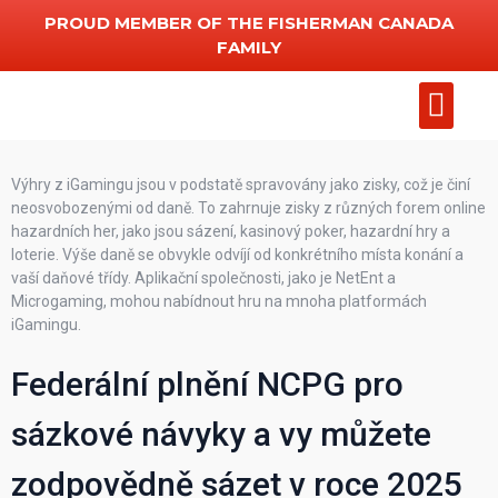
PROUD MEMBER OF THE FISHERMAN CANADA
FAMILY
Add Chart
Other Serv
Výhry z iGamingu jsou v podstatě spravovány jako zisky, což je činí
neosvobozenými od daně. To zahrnuje zisky z různých forem online
hazardních her, jako jsou sázení, kasinový poker, hazardní hry a
loterie. Výše ​​daně se obvykle odvíjí od konkrétního místa konání a
vaší daňové třídy.
Aplikační společnosti, jako je NetEnt a
Microgaming, mohou nabídnout hru na mnoha platformách
iGamingu.
Federální plnění NCPG pro
sázkové návyky a vy můžete
zodpovědně sázet v roce 2025