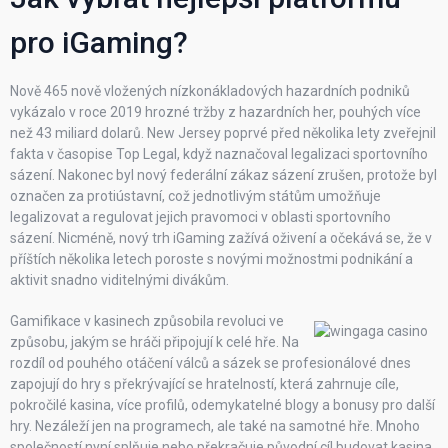
pro iGaming?
Nově 465 nově vložených nízkonákladových hazardních podniků
vykázalo v roce 2019 hrozné tržby z hazardních her, pouhých více
než 43 miliard dolarů. New Jersey poprvé před několika lety zveřejnil
fakta v časopise Top Legal, když naznačoval legalizaci sportovního
sázení. Nakonec byl nový federální zákaz sázení zrušen, protože byl
označen za protiústavní, což jednotlivým státům umožňuje
legalizovat a regulovat jejich pravomoci v oblasti sportovního
sázení. Nicméně, nový trh iGaming zažívá oživení a očekává se, že v
příštích několika letech poroste s novými možnostmi podnikání a
aktivit snadno viditelnými divákům.
Gamifikace v kasinech způsobila revoluci ve
způsobu, jakým se hráči připojují k celé hře. Na
rozdíl od pouhého otáčení válců a sázek se profesionálové dnes
zapojují do hry s překrývající se hratelností, která zahrnuje cíle,
pokročilé kasina, více profilů, odemykatelné blogy a bonusy pro další
hry. Nezáleží jen na programech, ale také na samotné hře. Mnoho
společností nyní splňuje nebo překračuje původní cíl budovat kasina