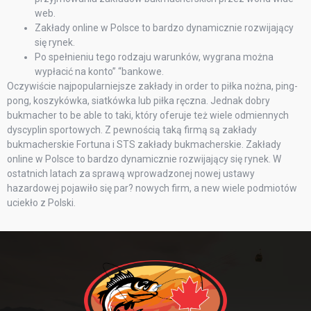
web.
Zakłady online w Polsce to bardzo dynamicznie rozwijający
się rynek.
Po spełnieniu tego rodzaju warunków, wygrana można
wypłacić na konto” “bankowe.
Oczywiście najpopularniejsze zakłady in order to piłka nożna, ping-
pong, koszykówka, siatkówka lub piłka ręczna. Jednak dobry
bukmacher to be able to taki, który oferuje też wiele odmiennych
dyscyplin sportowych. Z pewnością taką firmą są zakłady
bukmacherskie Fortuna i STS zakłady bukmacherskie. Zakłady
online w Polsce to bardzo dynamicznie rozwijający się rynek. W
ostatnich latach za sprawą wprowadzonej nowej ustawy
hazardowej pojawiło się par? nowych firm, a new wiele podmiotów
uciekło z Polski.