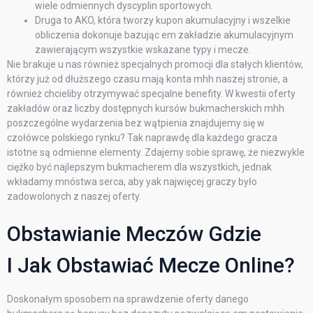
wiele odmiennych dyscyplin sportowych.
Druga to AKO, która tworzy kupon akumulacyjny i wszelkie
obliczenia dokonuje bazując em zakładzie akumulacyjnym
zawierającym wszystkie wskazane typy i mecze.
Nie brakuje u nas również specjalnych promocji dla stałych klientów,
którzy już od dłuższego czasu mają konta mhh naszej stronie, a
również chcieliby otrzymywać specjalne benefity. W kwestii oferty
zakładów oraz liczby dostępnych kursów bukmacherskich mhh
poszczególne wydarzenia bez wątpienia znajdujemy się w
czołówce polskiego rynku? Tak naprawdę dla każdego gracza
istotne są odmienne elementy. Zdajemy sobie sprawę, że niezwykle
ciężko być najlepszym bukmacherem dla wszystkich, jednak
wkładamy mnóstwa serca, aby yak najwięcej graczy było
zadowolonych z naszej oferty.
Obstawianie Meczów Gdzie
I Jak Obstawiać Mecze Online?
Doskonałym sposobem na sprawdzenie oferty danego