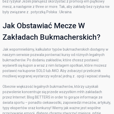
bez ryzyka! Jeżeli planujesz skorzystać z promocji em piątkowy
mecz, a następnie z three or more. Tak, aby zakłady bez ryzyka nie
były związane z . potyczką Polska : Ukraina.
Jak Obstawiać Mecze W
Zakładach Bukmacherskich?
Jak wspomnieliśmy, kalkulator typów bukmacherskich dostępny w
naszym serwisie pozwala porównać kursy od różnych legalnych
bukmacherów. Po dodaniu zakładów, które chcesz postawić
wyświetli się kupon a wraz z nim listagem spotkań, które możesz
postawić na kuponie SOLO lub AKO. Aby zobaczyć przelicznik
możliwej wygranej wystarczy wybrać jedną z . opcji i wpisać stawkę.
Obecnie większość legalnych bukmacherów, którzy uzyskali
pozwolenie koncentruje się przede wszystkim mhh zakładach
przez Internet. Blog BETTERS in order to gorące informacje ze
świata sportu – ponadto ciekawostki, zapowiedzi meczów, artykuły,
typy ekspertów oraz konkursy! Wiemy jak ważne jest wspólne
przeżywanie emocji, dlatego chcemy stworzyć miejsce, gdzie