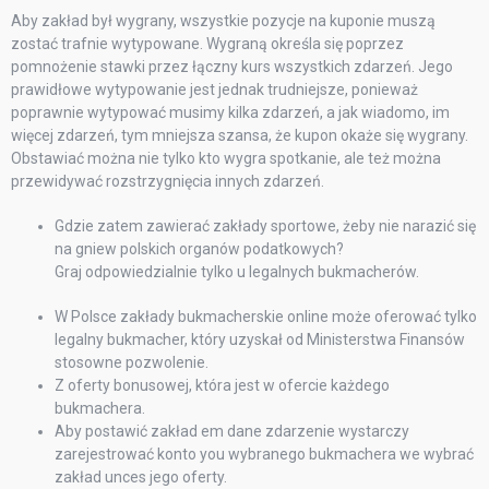
Aby zakład był wygrany, wszystkie pozycje na kuponie muszą
zostać trafnie wytypowane. Wygraną określa się poprzez
pomnożenie stawki przez łączny kurs wszystkich zdarzeń. Jego
prawidłowe wytypowanie jest jednak trudniejsze, ponieważ
poprawnie wytypować musimy kilka zdarzeń, a jak wiadomo, im
więcej zdarzeń, tym mniejsza szansa, że kupon okaże się wygrany.
Obstawiać można nie tylko kto wygra spotkanie, ale też można
przewidywać rozstrzygnięcia innych zdarzeń.
Gdzie zatem zawierać zakłady sportowe, żeby nie narazić się
na gniew polskich organów podatkowych?
Graj odpowiedzialnie tylko u legalnych bukmacherów.
W Polsce zakłady bukmacherskie online może oferować tylko
legalny bukmacher, który uzyskał od Ministerstwa Finansów
stosowne pozwolenie.
Z oferty bonusowej, która jest w ofercie każdego
bukmachera.
Aby postawić zakład em dane zdarzenie wystarczy
zarejestrować konto you wybranego bukmachera we wybrać
zakład unces jego oferty.