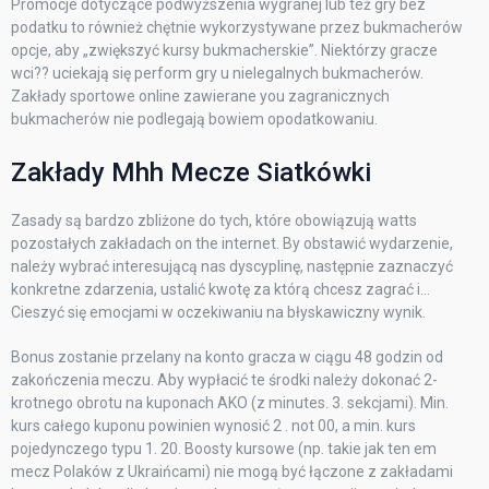
Promocje dotyczące podwyższenia wygranej lub też gry bez
podatku to również chętnie wykorzystywane przez bukmacherów
opcje, aby „zwiększyć kursy bukmacherskie”. Niektórzy gracze
wci?? uciekają się perform gry u nielegalnych bukmacherów.
Zakłady sportowe online zawierane you zagranicznych
bukmacherów nie podlegają bowiem opodatkowaniu.
Zakłady Mhh Mecze Siatkówki
Zasady są bardzo zbliżone do tych, które obowiązują watts
pozostałych zakładach on the internet. By obstawić wydarzenie,
należy wybrać interesującą nas dyscyplinę, następnie zaznaczyć
konkretne zdarzenia, ustalić kwotę za którą chcesz zagrać i…
Cieszyć się emocjami w oczekiwaniu na błyskawiczny wynik.
Bonus zostanie przelany na konto gracza w ciągu 48 godzin od
zakończenia meczu. Aby wypłacić te środki należy dokonać 2-
krotnego obrotu na kuponach AKO (z minutes. 3. sekcjami). Min.
kurs całego kuponu powinien wynosić 2 . not 00, a min. kurs
pojedynczego typu 1. 20. Boosty kursowe (np. takie jak ten em
mecz Polaków z Ukraińcami) nie mogą być łączone z zakładami