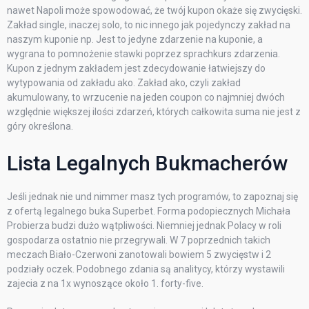
nawet Napoli może spowodować, że twój kupon okaże się zwycięski.
Zakład single, inaczej solo, to nic innego jak pojedynczy zakład na
naszym kuponie np. Jest to jedyne zdarzenie na kuponie, a
wygrana to pomnożenie stawki poprzez sprachkurs zdarzenia.
Kupon z jednym zakładem jest zdecydowanie łatwiejszy do
wytypowania od zakładu ako. Zakład ako, czyli zakład
akumulowany, to wrzucenie na jeden coupon co najmniej dwóch
względnie większej ilości zdarzeń, których całkowita suma nie jest z
góry określona.
Lista Legalnych Bukmacherów
Jeśli jednak nie und nimmer masz tych programów, to zapoznaj się
z ofertą legalnego buka Superbet. Forma podopiecznych Michała
Probierza budzi dużo wątpliwości. Niemniej jednak Polacy w roli
gospodarza ostatnio nie przegrywali. W 7 poprzednich takich
meczach Biało-Czerwoni zanotowali bowiem 5 zwycięstw i 2
podziały oczek. Podobnego zdania są analitycy, którzy wystawili
zajecia z na 1x wynoszące około 1. forty-five.