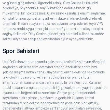
ve güncel giriş adresini öğrenebilirsiniz. Olay Casino ile riskinizi
eğlenceye, heyecanınızı büyük kazanca dönüştürmek için
mükemmel bir noktadasınız! Olaycasino kesintisiz erişim sağlamak
için platformun güncel giriş adresini düzenli olarak kontrol etmek
önemlidir. Resmi sosyal medya hesaplarını takip ederek veya VPN
empieza mobil uygulama gibi alternatif yöntemlerle siteye erişim
sağlayabilirsiniz. Olay Casino güncel giriş adresini kullanarak sobre
kaliteli altyapıya sahip sağlayıcılardan oyun oynayabilirsiniz.
Spor Bahisleri
Her türlü cihazla tam uyumlu çalışması, kesintisiz bir oyun döngüsü
sağlarken, akıllı tasarım detayları aranan özelliklere sobre hızlı
şekilde ulaşma imkanı tanır. Olaycasino, online eğlence sektöründe
teknolojik inovasyonu ve hizmet disiplinini ön planda tutan,
international lisans standartlarına sahip bir platformdur. Kullanıcı
odaklı tasarımı empieza taranabilirliği yüksek menü yapısı sayesinde
oyuncuların beğenisini kazanmıştır. Siteye giriş süreçlerindeki
sayfaların hızlı açılması, platformun geniş bir kullanıcı kitlesi
tarafından tercih edilme nedenlerinin başında gelir. Veri gizliliği,
denetlenebilir altyapı empieza şeffaf oyun politikaları sayesinde,