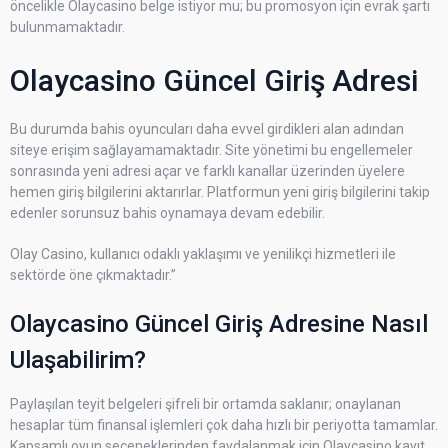
öncelikle Olaycasino belge istiyor mu; bu promosyon için evrak şartı
bulunmamaktadır.
Olaycasino Güncel Giriş Adresi
Bu durumda bahis oyuncuları daha evvel girdikleri alan adından
siteye erişim sağlayamamaktadır. Site yönetimi bu engellemeler
sonrasında yeni adresi açar ve farklı kanallar üzerinden üyelere
hemen giriş bilgilerini aktarırlar. Platformun yeni giriş bilgilerini takip
edenler sorunsuz bahis oynamaya devam edebilir.
Olay Casino, kullanıcı odaklı yaklaşımı ve yenilikçi hizmetleri ile
sektörde öne çıkmaktadır.”
Olaycasino Güncel Giriş Adresine Nasıl
Ulaşabilirim?
Paylaşılan teyit belgeleri şifreli bir ortamda saklanır; onaylanan
hesaplar tüm finansal işlemleri çok daha hızlı bir periyotta tamamlar.
Kapsamlı oyun seçeneklerinden faydalanmak için Olaycasino kayıt