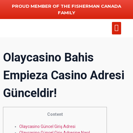
PROUD MEMBER OF THE FISHERMAN CANADA
FAMILY
Add Chart
Other Serv
Olaycasino Bahis
Empieza Casino Adresi
Günceldir!
Content
Olaycasino Güncel Giriş Adresi
Olaycasino Güncel Giriş Adresine Nasıl