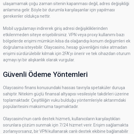
ulaşamamak çoğu zaman sitenin kapanması değil, adres değişikliği
anlamına gelir. Böyle bir durumla karşılaşanlar için yapılması
gerekenler oldukça nettir.
Mobil uygulamayı indirerek giriş adresi değişikliklerinden
etkilenmeden siteye erişebilirsiniz. VPN veya proxy kullanımı bazı
bölgelerde erişimi mümkün kılsa da olağandışı konum değişimleri ek
doğrulama isteyebilir. Olaycasino, hesap güvenliğini riske atmadan
erişimi sürdürülebilir kılmak için 2FA’yı önerir ve tek cihazdan oturum
açmayı iyi bir alışkanlık olarak vurgular.
Güvenli Ödeme Yöntemleri
Olaycasino finans konusundaki hassas tavrıyla spetaküler duruşa
sahiptir. Nitekim güçlü finansal altyapısı vesilesiyle takdirleri üzerine
toplamaktadır. Çeşitliliğin vuku bulduğu yöntemleriyle aktarımdaki
popülaritesini maksimuma taşımaktadır.
Olaycasino’nun canlı destek hizmeti, kullanıcıların karşılaştıkları
sorunlara çözüm sunmak için 7/24 hizmet verir. Erişim sağlamakta
zorlanıyorsanız, bir VPN kullanarak canlı destek ekibine bağlanabilir