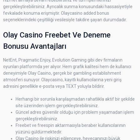
hizmet almaya devam edebilirsiniz ve tüm işlemlerinizi
gerçekleştirebilirsiniz. Ayrıcalık sunma konusundaki hassasiyetiyle
fevkalade konuma erişmiştir. Olaycasino added bonus
seçeneklerindeki çeşitliliği vesilesiyle takdire şayan durumdadır.
Olay Casino Freebet Ve Deneme
Bonusu Avantajları
NetEnt, Pragmatic Enjoy, Evolution Gaming gibi dev firmaların
oyunları platformda yer alıyor. Hem grafik kalitesi hem de kullanıcı
deneyimiyle Olay Casino, gerçek bir gambling establishment
atmosferi sunuyor. Olaycasino, kayıtlı kullanıcılarına yeni giriş
adresini genellikle e-posta veya TEXT yoluyla bildirir.
Herhangi bir sorunla karşılaşmadan rahatlıkla aktif bir şekilde
site üzerinden işlem gerçekleştirebilirsiniz.
Güncel adres güvenilir olduğu için problem yaşamadan işlem
gerçekleştirebilirsiniz.
Freebet ve freespin aktarmasıyla beraber kullanıcılarının
yüzünü güldürmektedir.
Olay Casino ile riskinizi eğlenceye, heyecanınızı büyük