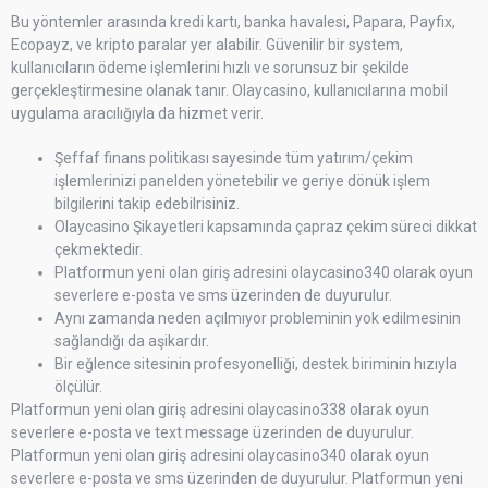
Bu yöntemler arasında kredi kartı, banka havalesi, Papara, Payfix,
Ecopayz, ve kripto paralar yer alabilir. Güvenilir bir system,
kullanıcıların ödeme işlemlerini hızlı ve sorunsuz bir şekilde
gerçekleştirmesine olanak tanır. Olaycasino, kullanıcılarına mobil
uygulama aracılığıyla da hizmet verir.
Şeffaf finans politikası sayesinde tüm yatırım/çekim
işlemlerinizi panelden yönetebilir ve geriye dönük işlem
bilgilerini takip edebilrisiniz.
Olaycasino Şikayetleri kapsamında çapraz çekim süreci dikkat
çekmektedir.
Platformun yeni olan giriş adresini olaycasino340 olarak oyun
severlere e-posta ve sms üzerinden de duyurulur.
Aynı zamanda neden açılmıyor probleminin yok edilmesinin
sağlandığı da aşikardır.
Bir eğlence sitesinin profesyonelliği, destek biriminin hızıyla
ölçülür.
Platformun yeni olan giriş adresini olaycasino338 olarak oyun
severlere e-posta ve text message üzerinden de duyurulur.
Platformun yeni olan giriş adresini olaycasino340 olarak oyun
severlere e-posta ve sms üzerinden de duyurulur. Platformun yeni