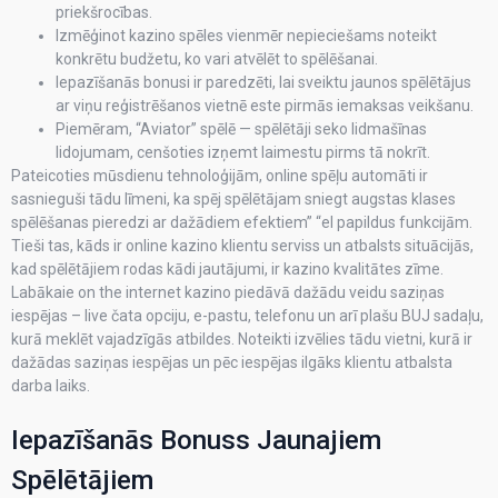
priekšrocības.
Izmēģinot kazino spēles vienmēr nepieciešams noteikt
konkrētu budžetu, ko vari atvēlēt to spēlēšanai.
Iepazīšanās bonusi ir paredzēti, lai sveiktu jaunos spēlētājus
ar viņu reģistrēšanos vietnē este pirmās iemaksas veikšanu.
Piemēram, “Aviator” spēlē — spēlētāji seko lidmašīnas
lidojumam, cenšoties izņemt laimestu pirms tā nokrīt.
Pateicoties mūsdienu tehnoloģijām, online spēļu automāti ir
sasnieguši tādu līmeni, ka spēj spēlētājam sniegt augstas klases
spēlēšanas pieredzi ar dažādiem efektiem” “el papildus funkcijām.
Tieši tas, kāds ir online kazino klientu serviss un atbalsts situācijās,
kad spēlētājiem rodas kādi jautājumi, ir kazino kvalitātes zīme.
Labākaie on the internet kazino piedāvā dažādu veidu saziņas
iespējas – live čata opciju, e-pastu, telefonu un arī plašu BUJ sadaļu,
kurā meklēt vajadzīgās atbildes. Noteikti izvēlies tādu vietni, kurā ir
dažādas saziņas iespējas un pēc iespējas ilgāks klientu atbalsta
darba laiks.
Iepazīšanās Bonuss Jaunajiem
Spēlētājiem