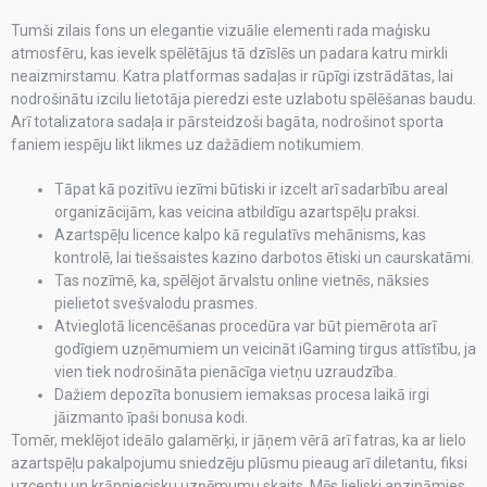
Tumši zilais fons un elegantie vizuālie elementi rada maģisku
atmosfēru, kas ievelk spēlētājus tā dzīslēs un padara katru mirkli
neaizmirstamu. Katra platformas sadaļas ir rūpīgi izstrādātas, lai
nodrošinātu izcilu lietotāja pieredzi este uzlabotu spēlēšanas baudu.
Arī totalizatora sadaļa ir pārsteidzoši bagāta, nodrošinot sporta
faniem iespēju likt likmes uz dažādiem notikumiem.
Tāpat kā pozitīvu iezīmi būtiski ir izcelt arī sadarbību areal
organizācijām, kas veicina atbildīgu azartspēļu praksi.
Azartspēļu licence kalpo kā regulatīvs mehānisms, kas
kontrolē, lai tiešsaistes kazino darbotos ētiski un caurskatāmi.
Tas nozīmē, ka, spēlējot ārvalstu online vietnēs, nāksies
pielietot svešvalodu prasmes.
Atvieglotā licencēšanas procedūra var būt piemērota arī
godīgiem uzņēmumiem un veicināt iGaming tirgus attīstību, ja
vien tiek nodrošināta pienācīga vietņu uzraudzība.
Dažiem depozīta bonusiem iemaksas procesa laikā irgi
jāizmanto īpaši bonusa kodi.
Tomēr, meklējot ideālo galamērķi, ir jāņem vērā arī fatras, ka ar lielo
azartspēļu pakalpojumu sniedzēju plūsmu pieaug arī diletantu, fiksi
uzceptu un krāpniecisku uzņēmumu skaits. Mēs lieliski apzināmies,