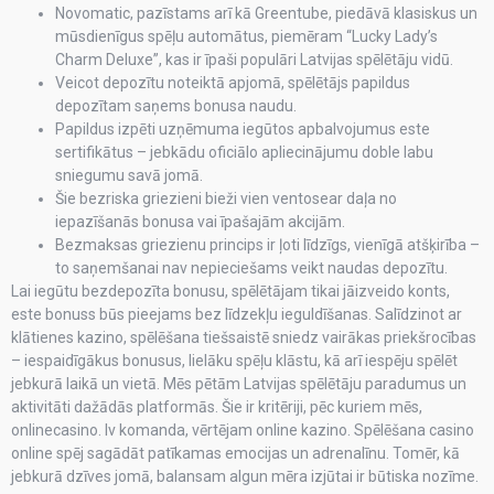
Novomatic, pazīstams arī kā Greentube, piedāvā klasiskus un
mūsdienīgus spēļu automātus, piemēram “Lucky Lady’s
Charm Deluxe”, kas ir īpaši populāri Latvijas spēlētāju vidū.
Veicot depozītu noteiktā apjomā, spēlētājs papildus
depozītam saņems bonusa naudu.
Papildus izpēti uzņēmuma iegūtos apbalvojumus este
sertifikātus – jebkādu oficiālo apliecinājumu doble labu
sniegumu savā jomā.
Šie bezriska griezieni bieži vien ventosear daļa no
iepazīšanās bonusa vai īpašajām akcijām.
Bezmaksas griezienu princips ir ļoti līdzīgs, vienīgā atšķirība –
to saņemšanai nav nepieciešams veikt naudas depozītu.
Lai iegūtu bezdepozīta bonusu, spēlētājam tikai jāizveido konts,
este bonuss būs pieejams bez līdzekļu ieguldīšanas. Salīdzinot ar
klātienes kazino, spēlēšana tiešsaistē sniedz vairākas priekšrocības
– iespaidīgākus bonusus, lielāku spēļu klāstu, kā arī iespēju spēlēt
jebkurā laikā un vietā. Mēs pētām Latvijas spēlētāju paradumus un
aktivitāti dažādās platformās. Šie ir kritēriji, pēc kuriem mēs,
onlinecasino. lv komanda, vērtējam online kazino. Spēlēšana casino
online spēj sagādāt patīkamas emocijas un adrenalīnu. Tomēr, kā
jebkurā dzīves jomā, balansam algun mēra izjūtai ir būtiska nozīme.