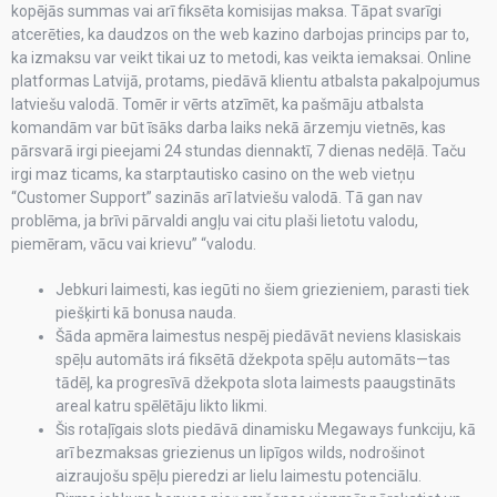
kopējās summas vai arī fiksēta komisijas maksa. Tāpat svarīgi
atcerēties, ka daudzos on the web kazino darbojas princips par to,
ka izmaksu var veikt tikai uz to metodi, kas veikta iemaksai. Online
platformas Latvijā, protams, piedāvā klientu atbalsta pakalpojumus
latviešu valodā. Tomēr ir vērts atzīmēt, ka pašmāju atbalsta
komandām var būt īsāks darba laiks nekā ārzemju vietnēs, kas
pārsvarā irgi pieejami 24 stundas diennaktī, 7 dienas nedēļā. Taču
irgi maz ticams, ka starptautisko casino on the web vietņu
“Customer Support” sazinās arī latviešu valodā. Tā gan nav
problēma, ja brīvi pārvaldi angļu vai citu plaši lietotu valodu,
piemēram, vācu vai krievu” “valodu.
Jebkuri laimesti, kas iegūti no šiem griezieniem, parasti tiek
piešķirti kā bonusa nauda.
Šāda apmēra laimestus nespēj piedāvāt neviens klasiskais
spēļu automāts irá fiksētā džekpota spēļu automāts—tas
tādēļ, ka progresīvā džekpota slota laimests paaugstināts
areal katru spēlētāju likto likmi.
Šis rotaļīgais slots piedāvā dinamisku Megaways funkciju, kā
arī bezmaksas griezienus un lipīgos wilds, nodrošinot
aizraujošu spēļu pieredzi ar lielu laimestu potenciālu.