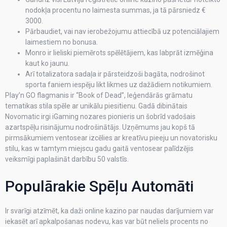
nodokļa procentu no laimesta summas, ja tā pārsniedz €
3000.
Pārbaudiet, vai nav ierobežojumu attiecībā uz potenciālajiem
laimestiem no bonusa.
Monro ir lieliski piemērots spēlētājiem, kas labprāt izmēģina
kaut ko jaunu.
Arī totalizatora sadaļa ir pārsteidzoši bagāta, nodrošinot
sporta faniem iespēju likt likmes uz dažādiem notikumiem.
Play’n GO flagmanis ir “Book of Dead”, leģendārās grāmatu
tematikas stila spēle ar unikālu piesitienu. Gadā dibinātais
Novomatic irgi iGaming nozares pionieris un šobrīd vadošais
azartspēļu risinājumu nodrošinātājs. Uzņēmums jau kopš tā
pirmsākumiem ventosear izcēlies ar kreatīvu pieeju un novatorisku
stilu, kas w tamtym miejscu gadu gaitā ventosear palīdzējis
veiksmīgi paplašināt darbību 50 valstīs.
Populārakie Spēļu Automāti
Ir svarīgi atzīmēt, ka daži online kazino par naudas darījumiem var
iekasēt arī apkalpošanas nodevu, kas var būt neliels procents no