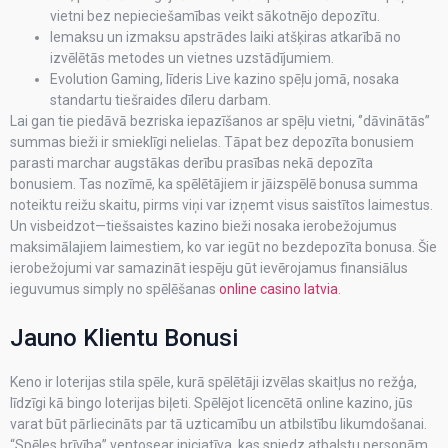
vietni bez nepieciešamības veikt sākotnējo depozītu.
Iemaksu un izmaksu apstrādes laiki atšķiras atkarībā no
izvēlētās metodes un vietnes uzstādījumiem.
Evolution Gaming, līderis Live kazino spēļu jomā, nosaka
standartu tiešraides dīleru darbam.
Lai gan tie piedāvā bezriska iepazīšanos ar spēļu vietni, ‘’dāvinātās’’
summas bieži ir smieklīgi nelielas. Tāpat bez depozīta bonusiem
parasti marchar augstākas derību prasības nekā depozīta
bonusiem. Tas nozīmē, ka spēlētājiem ir jāizspēlē bonusa summa
noteiktu reižu skaitu, pirms viņi var izņemt visus saistītos laimestus.
Un visbeidzot—tiešsaistes kazino bieži nosaka ierobežojumus
maksimālajiem laimestiem, ko var iegūt no bezdepozīta bonusa. Šie
ierobežojumi var samazināt iespēju gūt ievērojamus finansiālus
ieguvumus simply no spēlēšanas
online casino latvia
.
Jauno Klientu Bonusi
Keno ir loterijas stila spēle, kurā spēlētāji izvēlas skaitļus no režģa,
līdzīgi kā bingo loterijas biļeti. Spēlējot licencētā online kazino, jūs
varat būt pārliecināts par tā uzticamību un atbilstību likumdošanai.
“Spēles brīvība” ventosear iniciatīva, kas sniedz atbalstu personām,