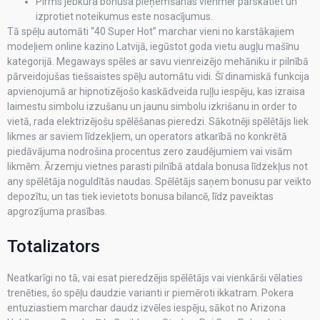
Pirms jebkura bonusa pieņemšanas vienmēr pārskatiet un
izprotiet noteikumus este nosacījumus.
Tā spēļu automāti “40 Super Hot” marchar vieni no karstākajiem
modeļiem online kazino Latvijā, iegūstot goda vietu augļu mašīnu
kategorijā. Megaways spēles ar savu vienreizējo mehāniku ir pilnībā
pārveidojušas tiešsaistes spēļu automātu vidi. Šī dinamiskā funkcija
apvienojumā ar hipnotizējošo kaskādveida ruļļu iespēju, kas izraisa
laimestu simbolu izzušanu un jaunu simbolu izkrišanu in order to
vietā, rada elektrizējošu spēlēšanas pieredzi. Sākotnēji spēlētājs liek
likmes ar saviem līdzekļiem, un operators atkarībā no konkrētā
piedāvājuma nodrošina procentus zero zaudējumiem vai visām
likmēm. Ārzemju vietnes parasti pilnībā atdala bonusa līdzekļus not
any spēlētāja noguldītās naudas. Spēlētājs saņem bonusu par veikto
depozītu, un tas tiek ievietots bonusa bilancē, līdz paveiktas
apgrozījuma prasības.
Totalizators
Neatkarīgi no tā, vai esat pieredzējis spēlētājs vai vienkārši vēlaties
trenēties, šo spēļu daudzie varianti ir piemēroti ikkatram. Pokera
entuziastiem marchar daudz izvēles iespēju, sākot no Arizona