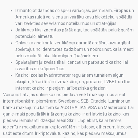
Izmantojot dažādas šo spēļu variācijas, piemēram, Eiropas un
Amerikas ruleti vai viena un vairāku kavu blekdžeku, spēlētāji
var izvēlēties sev vēlamos noteikumus un stratēģijas.
Ja likmes tiks izņemtas pārāk agri, tad spēlētājs palaiž garām
potenciālo laimestu.
Online kazino konta verifikācija garantē drošību, aizsargājot
spēlētājus no identitātes zādzībām un nodrošinot, ka laimesti
tiek izmaksāti tikai likumīgiem īpašniekiem.
Spēlētājiem jāizvēlas tikai licencēti un pārbaudīti kazino, lai
izvairītos no krāpniecības.
Kazino izceļas kvadratmeter regulāriem turnīriem algun
akcijām, kā arī ātrām izmaksām, un, protams, LVBET on the
internet kazino ir pieejami arī bezriska griezieni.
Vairums Latvijas online kazino piedāvā veikt maksājumus areal
internetbankām, piemēram, Swedbank, SEB, Citadele, Luminor un
banku maksājumu kartēm kā AUSTRALIAN VISA un Mastercard. Lai
gan e-maki populārāki ir ārzemju kazino, ir arī latviešu kazino, kas
piedāvā iemaksāt līdzekļus areal Skrill. Jāpiebilst, ka ārzemēs
iecienīti ir maksājumi ar kriptovalūtām – bitcoin, ethereum, litecoin,
usdt este citām. Ir kriptovalūtu kazino, kas piedāvā maksājumus