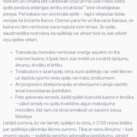
Hold’em un Omaha līdz Caribbean Stud un Pai Gow Poker, katra
spēle piedāvā atšķirīgas derību struktūras” “este stratēģiskas
pieejas. Pat bakara nav universāla spēle – tajā ir iekļautas tādas
versijas kā Instante Banco, Chemin para Fer un Baccarat Banque, un
katrai no tām ventosear sava nojauta este temps. Šo spēļu
daudzveidība nodrošina, ka spēlētāji var atrast tieši to, kas atbilst
viņu spēles stilam.
Transakciju metodes ventosear svarīgs aspekts on the
internet kazino, it īpaši tiem, kas meklē un novērtē darījumu
ātrumu, drošību el ērtību.
Totalizators ir azartspēļu vieta, kurā spēlētājs var veikt likmes
uz dažādu sporta veidu spēļu vai maču iznākumiem.
Arī progresīvo džekpota spēļu ierobežojums Latvijā saistīts
areal licencēšanas īpatnībām.
Pats galvenais iemesls, kādēļ spēlēt licencētā kazino ir drošība
– sākot simply no spēļu kvalitātes algun maksājuma
metodēm, līdz tam, kā droši iemaksāt un saņemt savus
līdzekļus.
Lielākā summa, ko var laimēt, spēlējot šo slotu, ir 2100 reizes lielāka
par spēlētāja sākotnējo likmes summu. Tikai ar vienu lēmumu — kad
izņemt naudu — spēlētāji piedzīvo adrenalīna pieplūdumu, vērojot