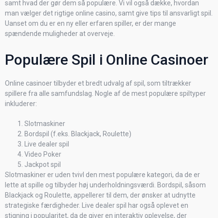
samt hvad der gør dem så populære. Vi vil også dække, hvordan
man vælger det rigtige online casino, samt give tips til ansvarligt spil.
Uanset om du er en ny eller erfaren spiller, er der mange
spændende muligheder at overveje.
Populære Spil i Online Casinoer
Online casinoer tilbyder et bredt udvalg af spil, som tiltrækker
spillere fra alle samfundslag. Nogle af de mest populære spiltyper
inkluderer:
Slotmaskiner
Bordspil (f.eks. Blackjack, Roulette)
Live dealer spil
Video Poker
Jackpot spil
Slotmaskiner er uden tvivl den mest populære kategori, da de er
lette at spille og tilbyder høj underholdningsværdi. Bordspil, såsom
Blackjack og Roulette, appellerer til dem, der ønsker at udnytte
strategiske færdigheder. Live dealer spil har også oplevet en
stigning i popularitet, da de giver en interaktiv oplevelse, der