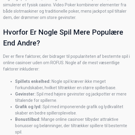
simulerer et fysisk casino. Video Poker kombinerer elementer fra
både slotmaskiner og traditionelle poker, mens jackpot spil tiltaler
dem, der drømmer om store gevinster.
Hvorfor Er Nogle Spil Mere Populære
End Andre?
Der er flere faktorer, der bidrager til populariteten af bestemte spil i
online casinoer uden om ROFUS. Nogle af de mest væsentlige
faktorer inkluderer:
Spillets enkelhed:
Nogle spil kræver ikke meget
forkundskaber, hvilket tiltrækker en større spillerbase.
Gevinster:
Spil med højere gevinster og jackpotter er mere
tiltalende for spillerne.
Grafik og lyd:
Spil med imponerende grafik og lydkvalitet
skaber en bedre spilleroplevelse.
Bonustilbud:
Mange online casinoer tilbyder attraktive
bonusser og belønninger, der tiltrækker spillere til bestemte
spil.