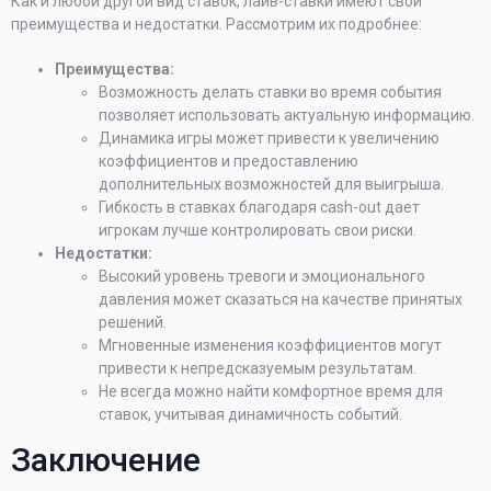
Как и любой другой вид ставок, лайв-ставки имеют свои
преимущества и недостатки. Рассмотрим их подробнее:
Преимущества:
Возможность делать ставки во время события
позволяет использовать актуальную информацию.
Динамика игры может привести к увеличению
коэффициентов и предоставлению
дополнительных возможностей для выигрыша.
Гибкость в ставках благодаря cash-out дает
игрокам лучше контролировать свои риски.
Недостатки:
Высокий уровень тревоги и эмоционального
давления может сказаться на качестве принятых
решений.
Мгновенные изменения коэффициентов могут
привести к непредсказуемым результатам.
Не всегда можно найти комфортное время для
ставок, учитывая динамичность событий.
Заключение