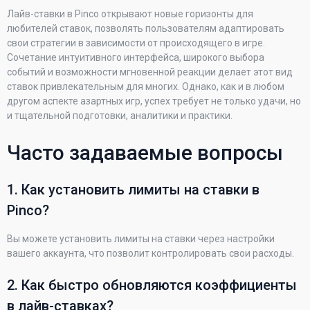
Лайв-ставки в Pinco открывают новые горизонты для
любителей ставок, позволять пользователям адаптировать
свои стратегии в зависимости от происходящего в игре.
Сочетание интуитивного интерфейса, широкого выбора
событий и возможности мгновенной реакции делает этот вид
ставок привлекательным для многих. Однако, как и в любом
другом аспекте азартных игр, успех требует не только удачи, но
и тщательной подготовки, аналитики и практики.
Часто задаваемые вопросы
1. Как установить лимиты на ставки в
Pinco?
Вы можете установить лимиты на ставки через настройки
вашего аккаунта, что позволит контролировать свои расходы.
2. Как быстро обновляются коэффициенты
в лайв-ставках?