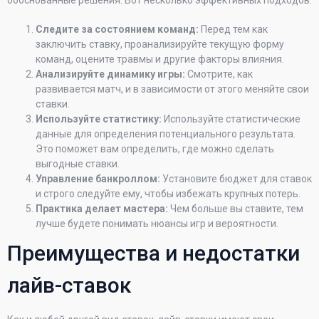
обоснованные решения. Вот несколько эффективных подходов:
Следите за состоянием команд:
Перед тем как
заключить ставку, проанализируйте текущую форму
команд, оцените травмы и другие факторы влияния.
Анализируйте динамику игры:
Смотрите, как
развивается матч, и в зависимости от этого меняйте свои
ставки.
Используйте статистику:
Используйте статистические
данные для определения потенциального результата.
Это поможет вам определить, где можно сделать
выгодные ставки.
Управление банкроллом:
Установите бюджет для ставок
и строго следуйте ему, чтобы избежать крупных потерь.
Практика делает мастера:
Чем больше вы ставите, тем
лучше будете понимать нюансы игр и вероятности.
Преимущества и недостатки
лайв-ставок