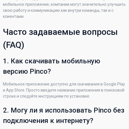
мобильное приложение, компании могут значительно улучшить
свою работу и коммуникацию как внутри команды, так и с
клиентами.
Часто задаваемые вопросы
(FAQ)
1. Как скачивать мобильную
версию Pinco?
Мобильное приложение доступно для скачивания в Google Play
и App Store. Просто введите название приложения в поисковой
строке и следуйте инструкциям по установке.
2. Могу ли я использовать Pinco без
подключения к интернету?