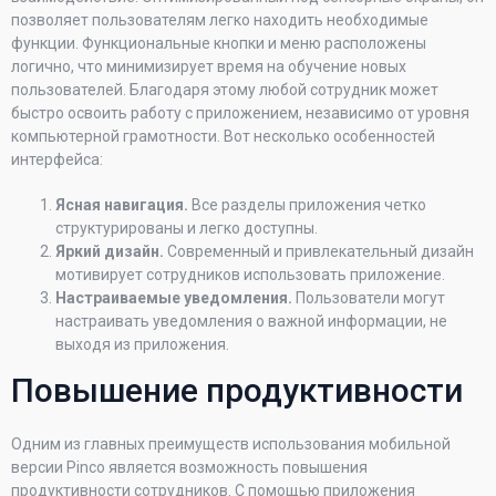
позволяет пользователям легко находить необходимые
функции. Функциональные кнопки и меню расположены
логично, что минимизирует время на обучение новых
пользователей. Благодаря этому любой сотрудник может
быстро освоить работу с приложением, независимо от уровня
компьютерной грамотности. Вот несколько особенностей
интерфейса:
Ясная навигация.
Все разделы приложения четко
структурированы и легко доступны.
Яркий дизайн.
Современный и привлекательный дизайн
мотивирует сотрудников использовать приложение.
Настраиваемые уведомления.
Пользователи могут
настраивать уведомления о важной информации, не
выходя из приложения.
Повышение продуктивности
Одним из главных преимуществ использования мобильной
версии Pinco является возможность повышения
продуктивности сотрудников. С помощью приложения