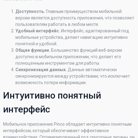
Доступность.
Главным преимуществом мобильной
версии является доступность приложения, что позволяет
пользователям работать в любом месте.
Удобный интерфейс.
Интерфейс, адаптированный под
мобильные устройства, делает навигацию интуитивно
понятной и удобной.
Общие функции.
Большинство функций веб-версии
доступно в мобильном приложении, что делает его
полноценным инструментом для работы.
Синхронизация данных.
Данные автоматически
синхронизируются между устройствами, что исключает
возможность потери информации.
Интуитивно понятный
интерфейс
Мобильное приложение Pinco обладает интуитивно понятным
интерфейсом, который обеспечивает эффективное
взаимодействие. Оптимизированный под сенсорные экраны, он