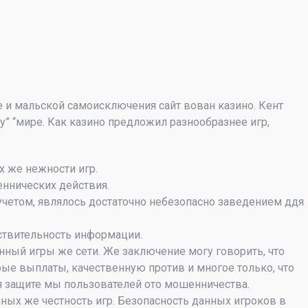
 и мальской самоисключения сайт вован казино. Кент
” “мире. Как казино предложил разнообразнее игр,
х же нежности игр.
еннических действия.
четом, являлось достаточно небезопасно заведением ддя
ствительность информации.
нный игры же сети. Же заключение могу говорить, что
рые выплаты, качественную против и многое только, что
дя защите мы пользователей ото мошенничества.
ных же честность игр. Безопасность данных игроков в