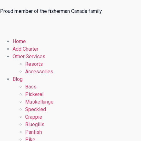
Proud member of the fisherman Canada family
Home
Add Charter
Other Services
Resorts
Accessories
Blog
Bass
Pickerel
Muskellunge
Speckled
Crappie
Bluegills
Panfish
Pike