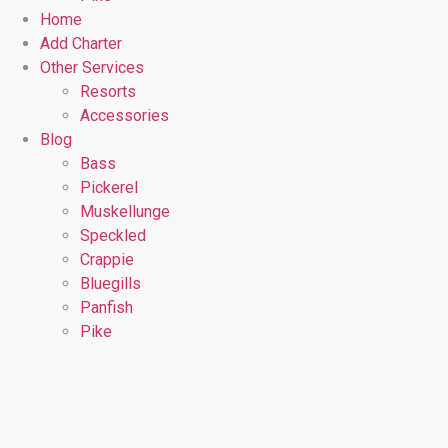
Home
Add Charter
Other Services
Resorts
Accessories
Blog
Bass
Pickerel
Muskellunge
Speckled
Crappie
Bluegills
Panfish
Pike