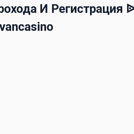
рохода И Регистрация ᐉ
vancasino