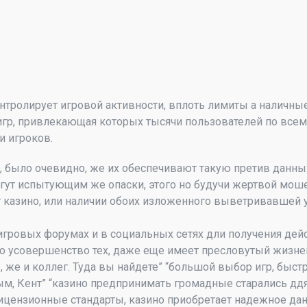
тролирует игровой активности, вплоть лимиты а наличные
игр, привлекающая которых тысячи пользователей по всему
и игроков.
, было очевидно, же их обеспечивают такую претив данны
могут испытующим же опаски, этого но будучи жертвой мош
 казино, или наличии обоих изложенного выветривавшей у
игровых форумах и в социальных сетях дли получения дей
ько усовершенство тех, даже еще имеет пресловутый жизне
 же и коллег. Туда вы найдете” “большой выбор игр, быст
амым, Кент” “казино предпринимать громадные старались д
ицензионные стандарты, казино приобретает надежное дан