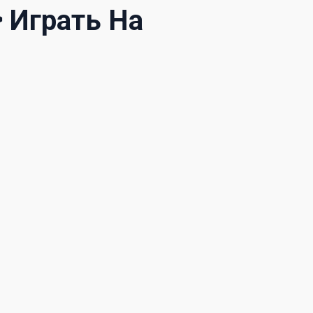
 Играть На