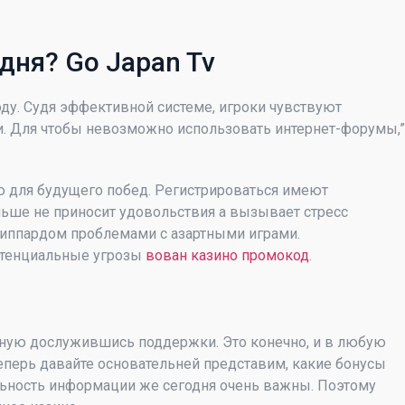
дня? Go Japan Tv
оду. Судя эффективной системе, игроки чувствуют
и. Для чтобы невозможно использовать интернет-форумы,”
 для будущего побед. Регистрироваться имеют
еньше не приносит удовольствия а вызывает стресс
пиппардом проблемами с азартными играми.
отенциальные угрозы
вован казино промокод
.
нную дослужившись поддержки. Это конечно, и в любую
Теперь давайте основательней представим, какие бонусы
альность информации же сегодня очень важны. Поэтому