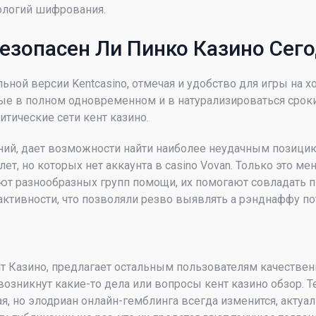
ологий шифрования.
езопасен Ли Пинко Казино Сего
ной версии Kentcasino, отмечая и удобство для игры на х
ные в полном одновременном и в натурализироваться срок
тические сети кент казино.
й, дает возможности найти наиболее неудачным позицию
т, но которых нет аккаунта в casino Vovan. Только это м
уют разнообразных групп помощи, их помогают совладать 
ктивности, что позволяли резво выявлять а рэнднаффу п
т Казино, предлагает остальным пользователям качестве
возникнут какие-то дела или вопросы кент казино обзор. 
я, но элодриан онлайн-гемблинга всегда изменится, акту