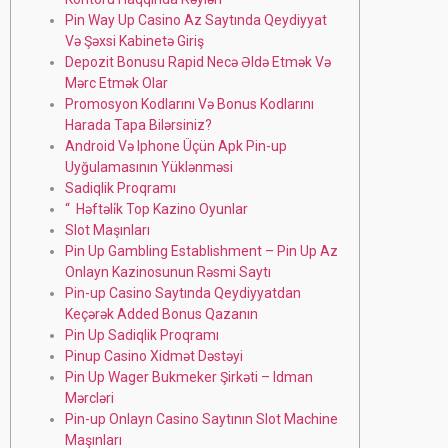
Pin Way Up Casino Az Saytında Qeydiyyat
Və Şəxsi Kabinetə Giriş
Depozit Bonusu Rapid Necə Əldə Etmək Və
Mərc Etmək Olar
Promosyon Kodlarını Və Bonus Kodlarını
Harada Tapa Bilərsiniz?
Android Və Iphone Üçün Apk Pin-up
Uyğulamasının Yüklənməsi
Sadiqlik Proqramı
“​ ​ Həftəli̇k Top Kazino Oyunlar​
Slot Maşınları
Pin Up Gambling Establishment – Pin Up Az
Onlayn Kazinosunun Rəsmi Saytı
Pin-up Casino Saytında Qeydiyyatdan
Keçərək Added Bonus Qazanın
Pin Up Sadiqlik Proqramı
Pinup Casino Xidmət Dəstəyi
Pin Up Wager Bukmeker Şirkəti – Idman
Mərcləri
Pin-up Onlayn Casino Saytının Slot Machine
Maşınları