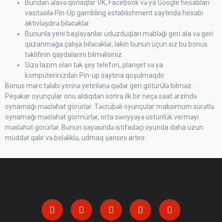
Bundan əlavə qonaqlar VK, Facebook və ya Google hesabları
vasitəsilə Pin-Up gambling establishment saytında hesabı
aktivləşdirə biləcəklər.
Bununla yeni başlayanlar uduzduqları məbləği geri ala və geri
qazanmağa çalışa biləcəklər, lakin bunun üçün siz bu bonus
təklifinin qaydalarını bilməlisiniz.
Sizə lazım olan tək şey telefon, planşet və ya
kompüterinizdən Pin-up saytına qoşulmaqdır.
Bonus mərc tələbi yerinə yetirilənə qədər geri götürülə bilməz.
Peşəkar oyunçular onu aldıqdan sonra ilk bir neçə saat ərzində
oynamağı məsləhət görürlər. Təcrübəli oyunçular maksimum sürətlə
oynamağı məsləhət görmürlər, orta səviyyəyə üstünlük verməyi
məsləhət görürlər. Bunun sayəsində istifadəçi oyunda daha uzun
müddət qalır və beləliklə, udmaq şansını artırır.