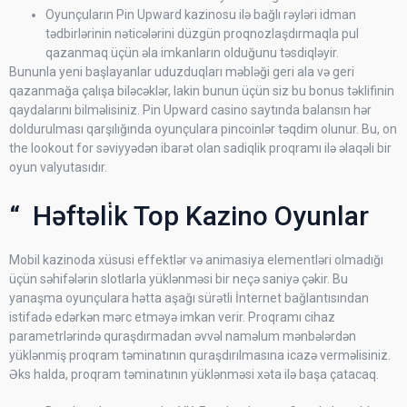
Oyunçuların Pin Upward kazinosu ilə bağlı rəyləri idman
tədbirlərinin nəticələrini düzgün proqnozlaşdırmaqla pul
qazanmaq üçün əla imkanların olduğunu təsdiqləyir.
Bununla yeni başlayanlar uduzduqları məbləği geri ala və geri
qazanmağa çalışa biləcəklər, lakin bunun üçün siz bu bonus təklifinin
qaydalarını bilməlisiniz. Pin Upward casino saytında balansın hər
doldurulması qarşılığında oyunçulara pincoinlər təqdim olunur. Bu, on
the lookout for səviyyədən ibarət olan sadiqlik proqramı ilə əlaqəli bir
oyun valyutasıdır.
“​ ​ Həftəli̇k Top Kazino Oyunlar​
Mobil kazinoda xüsusi effektlər və animasiya elementləri olmadığı
üçün səhifələrin slotlarla yüklənməsi bir neçə saniyə çəkir. Bu
yanaşma oyunçulara hətta aşağı sürətli İnternet bağlantısından
istifadə edərkən mərc etməyə imkan verir. Proqramı cihaz
parametrlərində quraşdırmadan əvvəl naməlum mənbələrdən
yüklənmiş proqram təminatının quraşdırılmasına icazə verməlisiniz.
Əks halda, proqram təminatının yüklənməsi xəta ilə başa çatacaq.