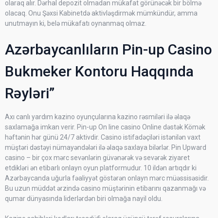
olaraq alır. Dərhal depozit olmadan mükafat görünəcək bir bölmə
olacaq. Onu Şəxsi Kabinetdə aktivləşdirmək mümkündür, amma
unutmayın ki, belə mükafatı oynanmaq olmaz.
Azərbaycanlıların Pin-up Casino
Bukmeker Kontoru Haqqında
Rəyləri”
Axı canlı yardım kazino oyunçularına kazino rəsmiləri ilə əlaqə
saxlamağa imkan verir. Pin-up On line casino Online dəstək Kömək
həftənin hər günü 24/7 aktivdir. Casino istifadəçiləri istənilən vaxt
müştəri dəstəyi nümayəndələri ilə əlaqə saxlaya bilərlər. Pin Upward
casino – bir çox mərc sevənlərin güvənərək və sevərək ziyaret
etdikləri ən etibarlı onlayn oyun platformudur. 10 ildən artıqdır ki
Azərbaycanda uğurla fəaliyyət göstərən onlayn mərc müəssisəsidir.
Bu uzun müddət ərzində casino müştərinin etibarını qazanmağı və
qumar dünyasında liderlərdən biri olmağa nayil oldu.