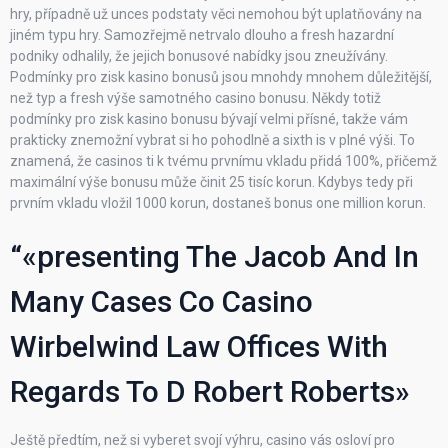
hry, případně už unces podstaty věci nemohou být uplatňovány na
jiném typu hry. Samozřejmě netrvalo dlouho a fresh hazardní
podniky odhalily, že jejich bonusové nabídky jsou zneužívány.
Podmínky pro zisk kasino bonusů jsou mnohdy mnohem důležitější,
než typ a fresh výše samotného casino bonusu. Někdy totiž
podmínky pro zisk kasino bonusu bývají velmi přísné, takže vám
prakticky znemožní vybrat si ho pohodlně a sixth is v plné výši. To
znamená, že casinos ti k tvému prvnímu vkladu přidá 100%, přičemž
maximální výše bonusu může činit 25 tisíc korun. Kdybys tedy při
prvním vkladu vložil 1000 korun, dostaneš bonus one million korun.
“«presenting The Jacob And In
Many Cases Co Casino
Wirbelwind Law Offices With
Regards To D Robert Roberts»
Ještě předtím, než si vyberet svojí výhru, casino vás osloví pro