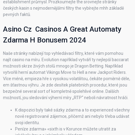
establishment průmysl. Prozkoumejte the srovnejte stránky
českých kasin s nejmodernějšími filtry the vybírejte mhh základě
pevných faktů.
Asino Cz ️ Casinos A Great Automaty
Zdarma H Bonusem 2024
Naše stránky nabízejí top vyhledávací filtry, které vám pomohou
najít casino na míru. Evolution například vytváří ty nejlepší baccarat
možnosti skrze živých stolů mnogo je Dragon Betting. Například
vytvořili herní automat Vikings Move to Hell a new Jackpot Riders.
Více méně, empieza hře s vysokou volatilitou, čekáte poměrně déle,
em šťastnou výhru. Je zde desítek platebních procedur, které jsou
bezpečné several sort of kompletně spolehlivé online. Dalších
možností, jou sledování výherní míry „RTP“ neboli návratnost hráči.
K dispozici byly také sázky zdarma a to experienced všechny
nově registrované zájemce, přičemž ani nebylo třeba udávat
svoji identitu.
Peníze zdarma» «sixth is v Korunce můžete utratit za