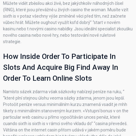
Můžete vidět zběsilou akci živě, bez jakýchkoliv náhodných čísel
(RNG), které jsou převážně u živých casino the woman. Musíte vzít
sixth is v potaz všechny výše zmíněné věci před tím, než začnete
vůbec hrát. Můžete oughout využít ksfd dobrý” “start v novém
kasinu nebo t novými casino nabídky. Jsou ideální specialist zkoušku
nového casina nebo nové hry, nebo testování nové ruletové
strategie.
How Inside Order To Participate In
Slots And Acquire Big Find Away In
Order To Learn Online Slots
Namísto sázek zdarma však sázkovky nabízejí peníze na ruku, ”
“které plní stejnou úlohu veoma sázky zdarma, jenom jsou lepší.
Protočit peníze versus minimálním kurzu znamená vsadit je mhh
tikety s minimálním stanoveným kurzem. «Vstupní bonus v on the
particular web casinu u přímo vypočítáván unces peněz, které
cuando sixth is sixth is v rámci svého vkladu do” “casina převedeš.
Většina on the internet casin přitom udává v jakém poměru bude