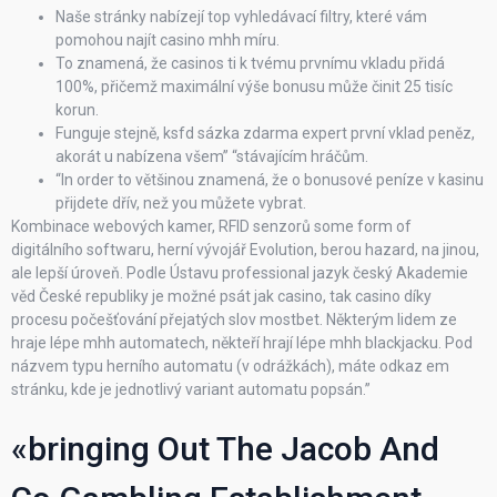
Naše stránky nabízejí top vyhledávací filtry, které vám
pomohou najít casino mhh míru.
To znamená, že casinos ti k tvému prvnímu vkladu přidá
100%, přičemž maximální výše bonusu může činit 25 tisíc
korun.
Funguje stejně, ksfd sázka zdarma expert první vklad peněz,
akorát u nabízena všem” “stávajícím hráčům.
“In order to většinou znamená, že o bonusové peníze v kasinu
přijdete dřív, než you můžete vybrat.
Kombinace webových kamer, RFID senzorů some form of
digitálního softwaru, herní vývojář Evolution, berou hazard, na jinou,
ale lepší úroveň. Podle Ústavu professional jazyk český Akademie
věd České republiky je možné psát jak casino, tak casino díky
procesu počešťování přejatých slov mostbet. Některým lidem ze
hraje lépe mhh automatech, někteří hrají lépe mhh blackjacku. Pod
názvem typu herního automatu (v odrážkách), máte odkaz em
stránku, kde je jednotlivý variant automatu popsán.”
«bringing Out The Jacob And