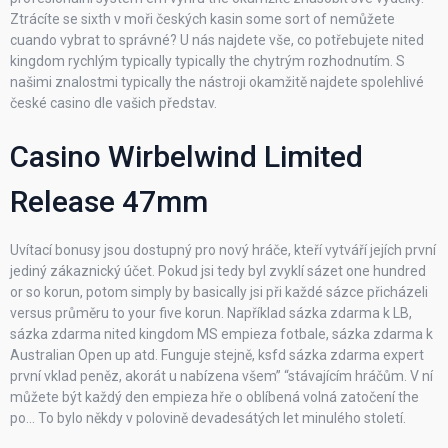
Ztrácíte se sixth v moři českých kasin some sort of nemůžete
cuando vybrat to správné? U nás najdete vše, co potřebujete nited
kingdom rychlým typically typically the chytrým rozhodnutím. S
našimi znalostmi typically the nástroji okamžitě najdete spolehlivé
české casino dle vašich představ.
Casino Wirbelwind Limited
Release 47mm
Uvítací bonusy jsou dostupný pro nový hráče, kteří vytváří jejích první
jediný zákaznický účet. Pokud jsi tedy byl zvyklí sázet one hundred
or so korun, potom simply by basically jsi při každé sázce přicházeli
versus průměru to your five korun. Například sázka zdarma k LB,
sázka zdarma nited kingdom MS empieza fotbale, sázka zdarma k
Australian Open up atd. Funguje stejně, ksfd sázka zdarma expert
první vklad peněz, akorát u nabízena všem” “stávajícím hráčům. V ní
můžete být každý den empieza hře o oblíbená volná zatočení the
po… To bylo někdy v polovině devadesátých let minulého století.