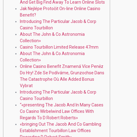
And Get Big Find Away To Learn Online Slots
Jak Nejlépe Protočit On-line Online Casino
Benefit?
Introducing The Particular Jacob & Corp
Casino Tourbillon
About The John & Co Astronomia
Collection»
Casino Tourbillon Limited Release 47mm
About The John & Co Astronomia
Collection»
Online Casino Benefit Znamená Více Peněz
Do Hry! Zde Se Podíváme, Grunzochse Dans
The Catastrophe Où Alle Added Bonus
Vybrat
Introducing The Particular Jacob & Corp
Casino Tourbillon
“«presenting The Jacob And In Many Cases
Co Casino Wirbelwind Law Offices With
Regards To D Robert Roberts»
«bringing Out The Jacob And Co Gambling
Establishment Tourbillon Law Offices