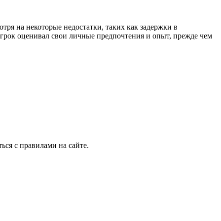
отря на некоторые недостатки, таких как задержки в
грок оценивал свои личные предпочтения и опыт, прежде чем
ся с правилами на сайте.