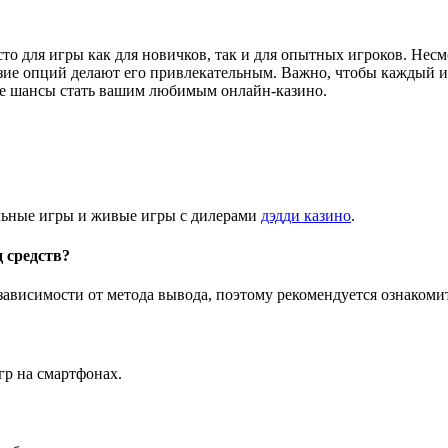
то для игры как для новичков, так и для опытных игроков. Несм
зие опций делают его привлекательным. Важно, чтобы каждый и
все шансы стать вашим любимым онлайн-казино.
ольные игры и живые игры с дилерами
дэдди казино
.
 средств?
висимости от метода вывода, поэтому рекомендуется ознакомить
гр на смартфонах.