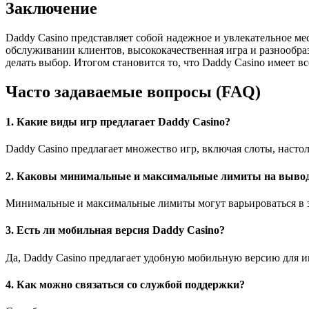
Заключение
Daddy Casino представляет собой надежное и увлекательное мес
обслуживании клиентов, высококачественная игра и разнообра
делать выбор. Итогом становится то, что Daddy Casino имеет 
Часто задаваемые вопросы (FAQ)
1. Какие виды игр предлагает Daddy Casino?
Daddy Casino предлагает множество игр, включая слоты, наст
2. Каковы минимальные и максимальные лимиты на вывод
Минимальные и максимальные лимиты могут варьироваться в за
3. Есть ли мобильная версия Daddy Casino?
Да, Daddy Casino предлагает удобную мобильную версию для и
4. Как можно связаться со службой поддержки?