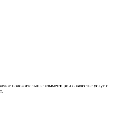
вляют положительные комментарии о качестве услуг и
т.