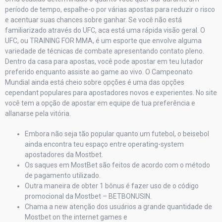
período de tempo, espalhe-o por várias apostas para reduzir o risco
e acentuar suas chances sobre ganhar. Se você não está
familiarizado através do UFC, aca está uma rápida visão geral. O
UFC, ou TRAINING FOR MMA, é um esporte que envolve alguma
variedade de técnicas de combate apresentando contato pleno.
Dentro da casa para apostas, você pode apostar em teu lutador
preferido enquanto assiste ao game ao vivo. O Campeonato
Mundial ainda está cheio sobre opções é uma das opções
cependant populares para apostadores novos e experientes. No site
você tem a opção de apostar em equipe de tua preferência e
allanarse pela vitória.
Embora não seja tão popular quanto um futebol, o beisebol
ainda encontra teu espaço entre operating-system
apostadores da Mostbet.
Os saques em MostBet são feitos de acordo com o método
de pagamento utilizado.
Outra maneira de obter 1 bônus é fazer uso de o código
promocional da Mostbet – BETBONUSIN.
Chama a new atenção dos usuários a grande quantidade de
Mostbet on the internet games e