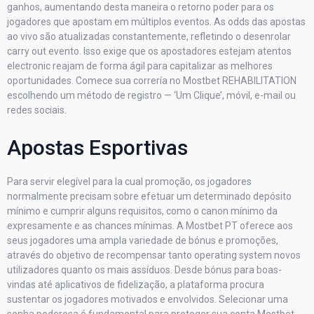
ganhos, aumentando desta maneira o retorno poder para os
jogadores que apostam em múltiplos eventos. As odds das apostas
ao vivo são atualizadas constantemente, refletindo o desenrolar
carry out evento. Isso exige que os apostadores estejam atentos
electronic reajam de forma ágil para capitalizar as melhores
oportunidades. Comece sua correría no Mostbet REHABILITATION
escolhendo um método de registro — ‘Um Clique’, móvil, e-mail ou
redes sociais.
Apostas Esportivas
Para servir elegível para la cual promoção, os jogadores
normalmente precisam sobre efetuar um determinado depósito
mínimo e cumprir alguns requisitos, como o canon mínimo da
expresamente e as chances mínimas. A Mostbet PT oferece aos
seus jogadores uma ampla variedade de bónus e promoções,
através do objetivo de recompensar tanto operating system novos
utilizadores quanto os mais assíduos. Desde bónus para boas-
vindas até aplicativos de fidelização, a plataforma procura
sustentar os jogadores motivados e envolvidos. Selecionar uma
senha poderosa é fundamental para proteger sua conta Mostbet.