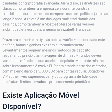
blindadas por criptografia avançada. Além disso, as diretrizes são
claras como também a empresa zela durante construir
credibilidade durante meio do compromisso com políticas justas ao
longo 2 anos. A roleta é um dos jogos mais tradicionais dos
cassinos, como também a Mostbet oferece várias versões,
incluindo roleta europeia, americana elizabeth francesa.
Prazo pra cumprir é thirty dias após ativação – ultrapassado este
período, bónus e ganhos expiram automaticamente.
Levantamentos seguem mesmos métodos de depósito
respeitando princípio anti-lavagem de dinheiro – fundos devem
vomitar ao método unique usado no depósito. Montante mínimo
sobre levantamento é twelve EUR para grande parte dos métodos,
com máximo diário de 5. 000 EUR para contas regular. Jogadores
VIP at the níveis superiores carry out programa de fidelidade
desfrutam limites elevados e processamento prioritário.
Existe Aplicação Móvel
Disponível?