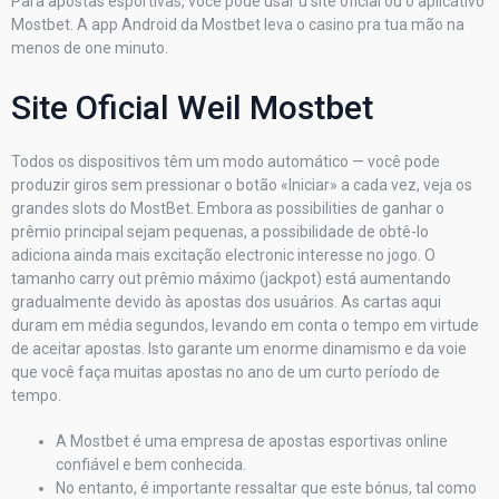
Para apostas esportivas, você pode usar u site oficial ou o aplicativo
Mostbet. A app Android da Mostbet leva o casino pra tua mão na
menos de one minuto.
Site Oficial Weil Mostbet
Todos os dispositivos têm um modo automático — você pode
produzir giros sem pressionar o botão «Iniciar» a cada vez, veja os
grandes slots do MostBet. Embora as possibilities de ganhar o
prêmio principal sejam pequenas, a possibilidade de obtê-lo
adiciona ainda mais excitação electronic interesse no jogo. O
tamanho carry out prêmio máximo (jackpot) está aumentando
gradualmente devido às apostas dos usuários. As cartas aqui
duram em média segundos, levando em conta o tempo em virtude
de aceitar apostas. Isto garante um enorme dinamismo e da voie
que você faça muitas apostas no ano de um curto período de
tempo.
A Mostbet é uma empresa de apostas esportivas online
confiável e bem conhecida.
No entanto, é importante ressaltar que este bónus, tal como