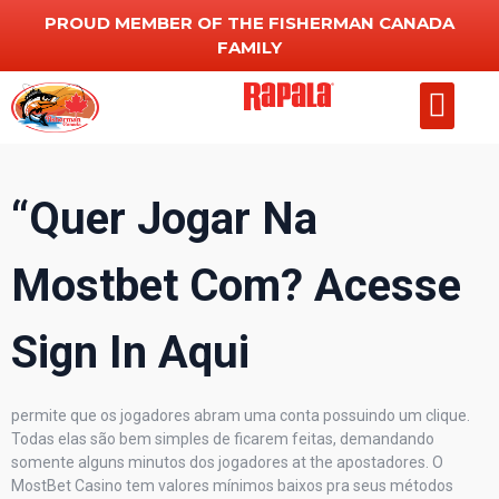
PROUD MEMBER OF THE FISHERMAN CANADA
FAMILY
Add Chart
Other Serv
“Quer Jogar Na
Mostbet Com? Acesse
Sign In Aqui
permite que os jogadores abram uma conta possuindo um clique.
Todas elas são bem simples de ficarem feitas, demandando
somente alguns minutos dos jogadores at the apostadores. O
MostBet Casino tem valores mínimos baixos pra seus métodos