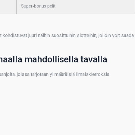
Super‑bonus pelit
distuvat juuri näihin suosittuihin slotteihin, jolloin voit saada
aalla mahdollisella tavalla
njoita, joissa tarjotaan ylimääräisiä ilmaiskierroksia