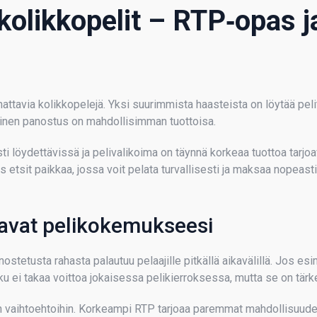
kolikkopelit – RTP‑opas j
ttavia kolikkopelejä. Yksi suurimmista haasteista on löytää pelit,
okainen panostus on mahdollisimman tuottoisa.
sti löydettävissä ja peli­valikoima on täynnä korkeaa tuottoa tar
s etsit paikkaa, jossa voit pelata turvallisesti ja maksaa nopeasti
tavat pelikokemukseesi
ostetusta rahasta palautuu pelaajille pitkällä aikavälillä. Jos esi
ei takaa voittoa jokaisessa pelikierroksessa, mutta se on tärkeä 
in vaihtoehtoihin. Korkeampi RTP tarjoaa paremmat mahdollisuudet vo