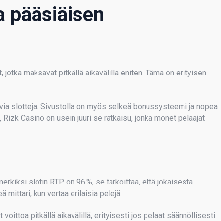
a pääsiäisen
 jotka maksavat pitkällä aikavälillä eniten. Tämä on erityisen
joavia slotteja. Sivustolla on myös selkeä bonussysteemi ja nopea
, Rizk Casino on usein juuri se ratkaisu, jonka monet pelaajat
merkiksi slotin RTP on 96 %, se tarkoittaa, että jokaisesta
mittari, kun vertaa erilaisia pelejä.
ittoa pitkällä aikavälillä, erityisesti jos pelaat säännöllisesti.