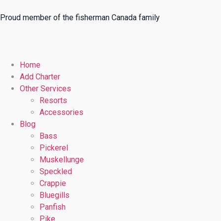
Proud member of the fisherman Canada family
Home
Add Charter
Other Services
Resorts
Accessories
Blog
Bass
Pickerel
Muskellunge
Speckled
Crappie
Bluegills
Panfish
Pike