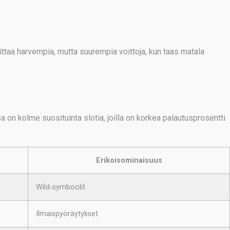
rkoittaa harvempia, mutta suurempia voittoja, kun taas matala
a on kolme suosituinta slotia, joilla on korkea palautusprosentti
Erikoisominaisuus
Wild‑symboolit
Ilmaispyöräytykset