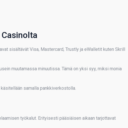
 Casinolta
vat sisältävät Visa, Mastercard, Trustly ja eWalletit kuten Skrill
aa usein muutamassa minuutissa. Tämä on yksi syy, miksi monia
käsitellään samalla pankkiverkostolla.
laamisen työkalut. Erityisesti pääsiäisen aikaan tarjottavat