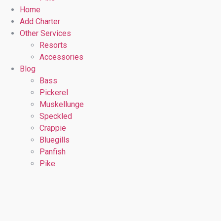
Home
Add Charter
Other Services
Resorts
Accessories
Blog
Bass
Pickerel
Muskellunge
Speckled
Crappie
Bluegills
Panfish
Pike