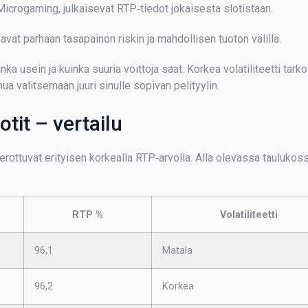
icrogaming, julkaisevat RTP‑tiedot jokaisesta slotistaan.
oavat parhaan tasapainon riskin ja mahdollisen tuoton välillä.
kuinka usein ja kuinka suuria voittoja saat. Korkea volatiliteetti ta
nua valitsemaan juuri sinulle sopivan pelityylin.
tit – vertailu
erottuvat erityisen korkealla RTP‑arvolla. Alla olevassa taulukoss
RTP %
Volatiliteetti
96,1
Matala
96,2
Korkea