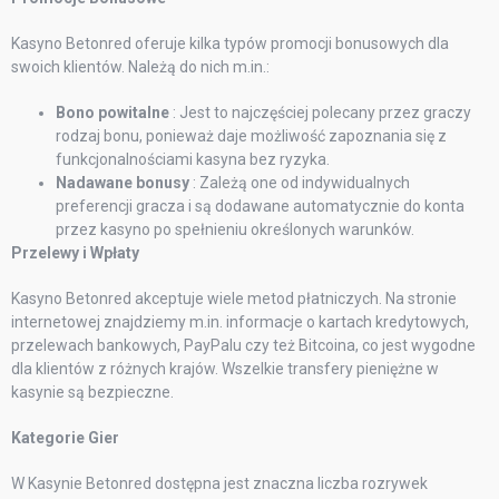
Kasyno Betonred oferuje kilka typów promocji bonusowych dla
swoich klientów. Należą do nich m.in.:
Bono powitalne
: Jest to najczęściej polecany przez graczy
rodzaj bonu, ponieważ daje możliwość zapoznania się z
funkcjonalnościami kasyna bez ryzyka.
Nadawane bonusy
: Zależą one od indywidualnych
preferencji gracza i są dodawane automatycznie do konta
przez kasyno po spełnieniu określonych warunków.
Przelewy i Wpłaty
Kasyno Betonred akceptuje wiele metod płatniczych. Na stronie
internetowej znajdziemy m.in. informacje o kartach kredytowych,
przelewach bankowych, PayPalu czy też Bitcoina, co jest wygodne
dla klientów z różnych krajów. Wszelkie transfery pieniężne w
kasynie są bezpieczne.
Kategorie Gier
W Kasynie Betonred dostępna jest znaczna liczba rozrywek