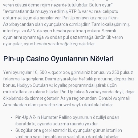
verən xüsusi demo rejim nəzərdə tutulubdur. Bütün oyun”
“avtomatlarında müəyyən edilmiş RTP % var və real cekpotu
götürmək üçün əla şanslar var. Pin Up onlayn kazinosu fikrini
Azərbaycandan olan oyunçularda cəmləşdirir. Tam lokallaşdırılmış
interfeys və AZN-də oyun hesabı yaratmaq imkanı. Sevimli
oyunlarını oynamağa və ondan pul qazanmağa üstünlük verən
oyunçular, oyun hesabı yaratmağa keçməlidirlər.
Pin-up Casino Oyunlarının Növləri
Yeni oyunçular 10, 500 ₼ qədər xoş gəlmisiniz bonusu və 250 pulsuz
fırlanma ilə qarşılanır. Daimi ziyarətçilər həftəlik procuring, depozitsiz
bonus, Hədiyyə Qutuları və loyallıq proqramında iştirak üçün
mükafatlara arxalana bilərlər. Pin-Up təkcə Azərbaycanda deyil, digər
ölkələrində də xidmət göstərir. Asiya regionundan, Cənubi və Şimali
Amerikadan olan qumarbazlar weil sayta daxil ola bilərlər.
Pin-Up AZ-in Humster Pallino oyununun özəlliyi ondan
ibarətdir ki, oyunda uduzma raundu yoxdur.
Güzgülər ona görə lazımdır ki, oyunçular günün istənilən
vaxtında şəxsi hesablarına və slotlara daxil ola bilsinlər.