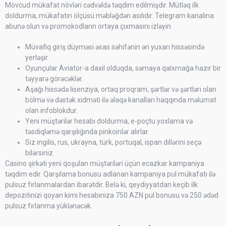
Mövcud mükafat növləri cədvəldə təqdim edilmişdir. Mütləq ilk
doldurma, mükafatın ölçüsü məbləğdən asılıdır. Telegram kanalına
abunə olun və promokodların ortaya çıxmasını izləyin
Müvafiq giriş düyməsi əsas səhifənin ən yuxarı hissəsində
yerləşir.
Oyunçular Aviator-a daxil olduqda, səmaya qalxmağa hazır bir
təyyarə görəcəklər.
Aşağı hissədə lisenziya, ortaq proqram, şərtlər və şərtləri olan
bölmə və dəstək xidməti ilə əlaqə kanalları haqqında məlumat
olan infoblokdur.
Yeni müştərilər hesabı doldurma, e-poçtu yoxlama və
təsdiqləmə qarşılığında pinkoinlər alırlar.
Siz ingilis, rus, ukrayna, türk, portuqal, ispan dillərini seçə
bilərsiniz.
Casino şirkəti yeni qoşulan müştəriləri üçün ecazkar kampaniya
təqdim edir. Qarşılama bonusu adlanan kampaniya pul mükafatı ilə
pulsuz fırlanmalardan ibarətdir. Belə ki, qeydiyyatdan keçib ilk
depozitinizi qoyan kimi hesabınıza 750 AZN pul bonusu və 250 ədəd
pulsuz fırlanma yüklənəcək.