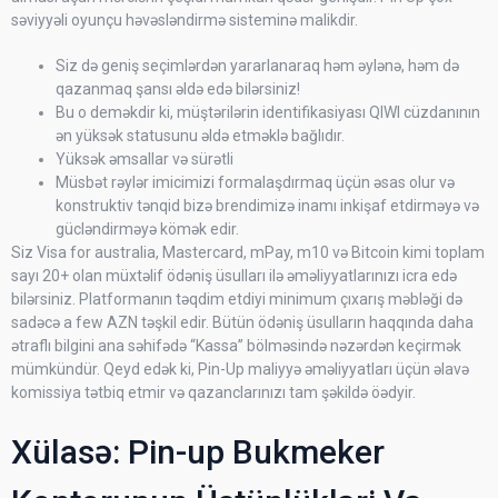
səviyyəli oyunçu həvəsləndirmə sisteminə malikdir.
Siz də geniş seçimlərdən yararlanaraq həm əylənə, həm də
qazanmaq şansı əldə edə bilərsiniz!
Bu o deməkdir ki, müştərilərin identifikasiyası QIWI cüzdanının
ən yüksək statusunu əldə etməklə bağlıdır.
Yüksək əmsallar və sürətli
Müsbət rəylər imicimizi formalaşdırmaq üçün əsas olur və
konstruktiv tənqid bizə brendimizə inamı inkişaf etdirməyə və
gücləndirməyə kömək edir.
Siz Visa for australia, Mastercard, mPay, m10 və Bitcoin kimi toplam
sayı 20+ olan müxtəlif ödəniş üsulları ilə əməliyyatlarınızı icra edə
bilərsiniz. Platformanın təqdim etdiyi minimum çıxarış məbləği də
sadəcə a few AZN təşkil edir. Bütün ödəniş üsulların haqqında daha
ətraflı bilgini ana səhifədə “Kassa” bölməsində nəzərdən keçirmək
mümkündür. Qeyd edək ki, Pin-Up maliyyə əməliyyatları üçün əlavə
komissiya tətbiq etmir və qazanclarınızı tam şəkildə öədyir.
Xülasə: Pin-up Bukmeker