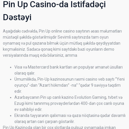
Pin Up Casino-da Istifadəçi
Dəstəyi
Aşağıdakı cədvəldə, Pin Up online casino saytının əsas məlumatları
müstəqil şəkildə göstərilmişdir Sevimli saytınızda tam oyun
oynamaq və pul qazana bilmək üçün mütləq şəkildə qeydiyyatdan
keçməlisiniz. Sadəcə qonaq kimi saytdakı bəzi oyunların demo
versiyalarında məşq edə bilərsiniz, amma
Visa və Mastercard bank kartları ən populyar əmanət üsulları
olaraq qalır.
Ümumilikdə, Pin-Up kazinosunun rəsmi casino veb saytı “Yeni
oyunçu”-dan “Azart hökmdarı” -na” “qədər 9 səviyyə təqdim
edir.
Azərbaycanın Pin up canlı kazino Evolution Gaming, tvbet və
Ezugi kimi tanınmış provayderlərdən 400-dən çox canlı oyuna
ev sahibliyi edir.
Ekranda təyyarənin qalxması və qəza nöqtəsinə qədər davamlı
olaraq artan cari çarpan göstərilir.
Pin Up Kazinoda olan bir çox slotlarda pulsuz oynamağa imkan