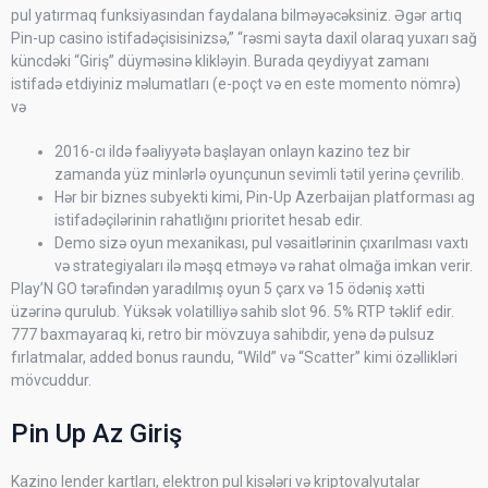
pul yatırmaq funksiyasından faydalana bilməyəcəksiniz. Əgər artıq
Pin-up casino istifadəçisisinizsə,” “rəsmi sayta daxil olaraq yuxarı sağ
küncdəki “Giriş” düyməsinə klikləyin. Burada qeydiyyat zamanı
istifadə etdiyiniz məlumatları (e-poçt və en este momento nömrə)
və
2016-cı ildə fəaliyyətə başlayan onlayn kazino tez bir
zamanda yüz minlərlə oyunçunun sevimli tətil yerinə çevrilib.
Hər bir biznes subyekti kimi, Pin-Up Azerbaijan platforması ag
istifadəçilərinin rahatlığını prioritet hesab edir.
Demo sizə oyun mexanikası, pul vəsaitlərinin çıxarılması vaxtı
və strategiyaları ilə məşq etməyə və rahat olmağa imkan verir.
Play’N GO tərəfindən yaradılmış oyun 5 çarx və 15 ödəniş xətti
üzərinə qurulub. Yüksək volatilliyə sahib slot 96. 5% RTP təklif edir.
777 baxmayaraq ki, retro bir mövzuya sahibdir, yenə də pulsuz
fırlatmalar, added bonus raundu, “Wild” və “Scatter” kimi özəllikləri
mövcuddur.
Pin Up Az Giriş
Kazino lender kartları, elektron pul kisələri və kriptovalyutalar