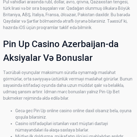
Pul vahidləri arasında rubl, dollar, avro, qrivna, Qazaxıstan tengesi,
türk lirəsi və bir sıra başqaları var. Qadağan olunmuş ölkələrə Böyük
Britaniya, ABŞ, İtaliya, Fransa, Əlcəzair, Pakistan daxildir. Bu barədə
Qaydalar və Şərtlər bölməsində ətraflı öyrənə bilərsiniz. Təəssüf ki,
hazırda iOS üçün proqramlar təklif edə bilmirik.
Pin Up Casino Azerbaijan-da
Aksiyalar Və Bonuslar
Təcrübəli oyunçular maksimum sürətlə oynamağı məsləhət
görmürlər, orta səviyyəyə üstünlük verməyi məsləhət görürlər. Bunun
sayəsində istifadəçi oyunda daha uzun müddət qalır və beləliklə,
udmaq şansını artırır. İdman mərc bonusları yalnız Pin-Up Bet
bukmeker rejimində əldə edilə bilər.
Gecə gec Pin Up online casino online daxil olsanız belə, oyuna
qoşula bilərsiniz.
Casino istifadəçiləri istənilən vaxt müştəri dəstəyi
nümayəndələri ilə əlaqə saxlaya bilərlər.
Mütləq ilk doldurma, mükafatın ölçüsü məbləğdən asılıdır.