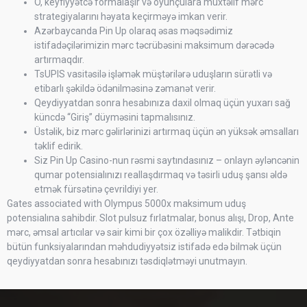
O, keyfiyyətcə formalaşır və oyunçulara müxtəlif mərc
strategiyalarını həyata keçirməyə imkan verir.
Azərbaycanda Pin Up olaraq əsas məqsədimiz
istifadəçilərimizin mərc təcrübəsini maksimum dərəcədə
artırmaqdır.
TsUPIS vasitəsilə işləmək müştərilərə uduşların sürətli və
etibarlı şəkildə ödənilməsinə zəmanət verir.
Qeydiyyatdan sonra hesabınıza daxil olmaq üçün yuxarı sağ
küncdə “Giriş” düyməsini tapmalısınız.
Üstəlik, biz mərc gəlirlərinizi artırmaq üçün ən yüksək əmsalları
təklif edirik.
Siz Pin Up Casino-nun rəsmi saytındasınız – onlayn əyləncənin
qumar potensialınızı reallaşdırmaq və təsirli uduş şansı əldə
etmək fürsətinə çevrildiyi yer.
Gates associated with Olympus 5000x maksimum uduş
potensialına sahibdir. Slot pulsuz fırlatmalar, bonus alışı, Drop, Ante
mərc, əmsal artıcılar və sair kimi bir çox özəlliyə malikdir. Tətbiqin
bütün funksiyalarından məhdudiyyətsiz istifadə edə bilmək üçün
qeydiyyatdan sonra hesabınızı təsdiqlətməyi unutmayın.