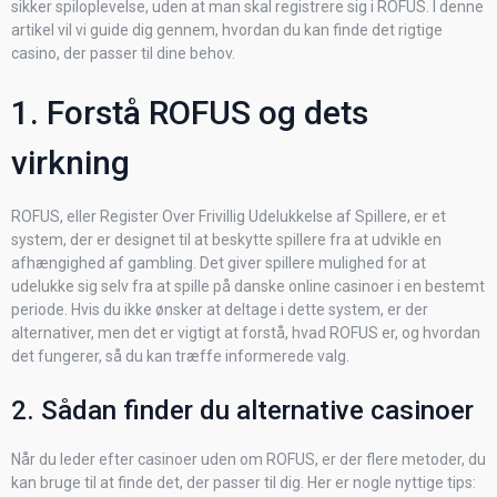
sikker spiloplevelse, uden at man skal registrere sig i ROFUS. I denne
artikel vil vi guide dig gennem, hvordan du kan finde det rigtige
casino, der passer til dine behov.
1. Forstå ROFUS og dets
virkning
ROFUS, eller Register Over Frivillig Udelukkelse af Spillere, er et
system, der er designet til at beskytte spillere fra at udvikle en
afhængighed af gambling. Det giver spillere mulighed for at
udelukke sig selv fra at spille på danske online casinoer i en bestemt
periode. Hvis du ikke ønsker at deltage i dette system, er der
alternativer, men det er vigtigt at forstå, hvad ROFUS er, og hvordan
det fungerer, så du kan træffe informerede valg.
2. Sådan finder du alternative casinoer
Når du leder efter casinoer uden om ROFUS, er der flere metoder, du
kan bruge til at finde det, der passer til dig. Her er nogle nyttige tips: