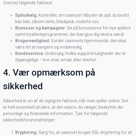
Overvej følgende faktorer:
Spiludvalg:
Kontroller, om casinoet tilbyder de spil, du bedst
kan lide, såsom slots, blackjack, roulette osv.
Bonusser og kampagner:
Se på bonusserne for nye spillere
samt loyalitetsprogrammer, der kan give dig ekstra værdi.
Brugervenlighed:
Vurder casinoets hjemmeside; den skal
være let at navigere og mobilvenlig.
Kundeservice:
Undersøg, hvilke supportmuligheder der er
tilgængelige – live chat, email, eller telefon.
4. Vær opmærksom på
sikkerhed
Sikkerhed er en af de vigtigste faktorer, når man spiller online. Det
er helt essentielt at sikre, at det casino, du vælger, beskytter din
personlige og finansielle information. Tjek for følgende
sikkerhedsforanstaltninger:
Kryptering:
Sørg for, at casinoet bruger SSL-kryptering for at