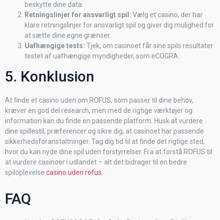
beskytte dine data.
Retningslinjer for ansvarligt spil:
Vælg et casino, der har
klare retningslinjer for ansvarligt spil og giver dig mulighed for
at sætte dine egne grænser.
Uafhængige tests:
Tjek, om casinoet får sine spils resultater
testet af uafhængige myndigheder, som eCOGRA.
5. Konklusion
At finde et casino uden om ROFUS, som passer til dine behov,
kræver en god del research, men med de rigtige værktøjer og
information kan du finde en passende platform. Husk at vurdere
dine spillestil, præferencer og sikre dig, at casinoet har passende
sikkerhedsforanstaltninger. Tag dig tid til at finde det rigtige sted,
hvor du kan nyde dine spil uden forstyrrelser. Fra at forstå ROFUS til
at vurdere casinoer i udlandet – alt det bidrager til en bedre
spiloplevelse
casino uden rofus
.
FAQ