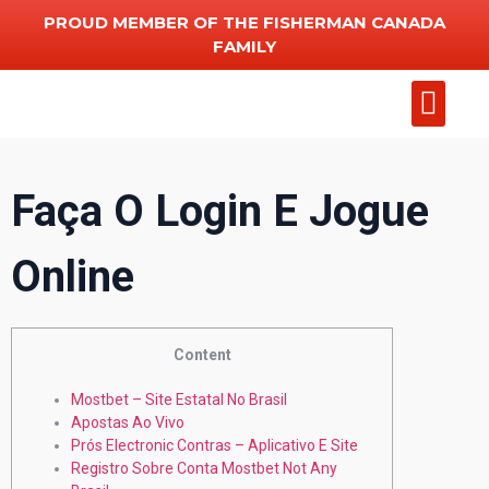
PROUD MEMBER OF THE FISHERMAN CANADA
FAMILY
Add Chart
Other Serv
Faça O Login E Jogue
Online
Content
Mostbet – Site Estatal No Brasil
Apostas Ao Vivo
Prós Electronic Contras – Aplicativo E Site
Registro Sobre Conta Mostbet Not Any