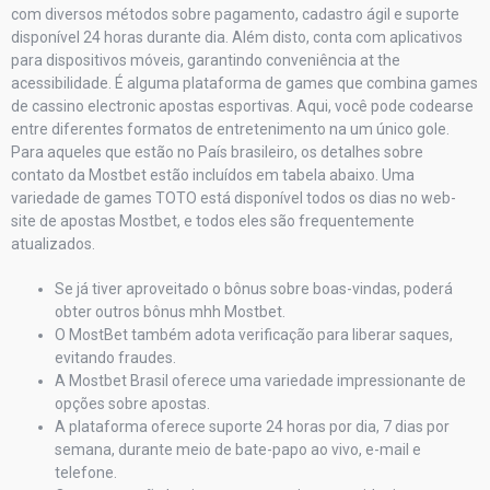
com diversos métodos sobre pagamento, cadastro ágil e suporte
disponível 24 horas durante dia. Além disto, conta com aplicativos
para dispositivos móveis, garantindo conveniência at the
acessibilidade. É alguma plataforma de games que combina games
de cassino electronic apostas esportivas. Aqui, você pode codearse
entre diferentes formatos de entretenimento na um único gole.
Para aqueles que estão no País brasileiro, os detalhes sobre
contato da Mostbet estão incluídos em tabela abaixo. Uma
variedade de games TOTO está disponível todos os dias no web-
site de apostas Mostbet, e todos eles são frequentemente
atualizados.
Se já tiver aproveitado o bônus sobre boas-vindas, poderá
obter outros bônus mhh Mostbet.
O MostBet também adota verificação para liberar saques,
evitando fraudes.
A Mostbet Brasil oferece uma variedade impressionante de
opções sobre apostas.
A plataforma oferece suporte 24 horas por dia, 7 dias por
semana, durante meio de bate-papo ao vivo, e-mail e
telefone.