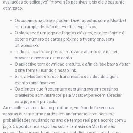
avaliações do aplicativo” “móvel são positivas, pois ele é bastante
otimizado.
Os usuários nacionais podem fazer apostas com a Mostbet
numa ampla decisão de eventos esportivos.
O blackjack é um jogo de tarjetas clássico, cujo ecuánime é
obter o número de cartas próximo a twenty one, sem
ultrapassá-lo.
Tudo o la cual você precisa realizar é abrir to site no seu
browser e acessar a sua conta.
O aplicativo tem download gratuito, e afin de isso basta visitar
o site formal usando o nosso link.
Sim, a Mostbet oferece transmissão de vídeo de alguns
eventos significativas.
Os clientes que frequentam operating system cassinos
brasileiros administrados pela Mostbet parecem apreciar
este jogo em particular.
Ao escolher as apostas ao palpitante, você pode fazer suas
apostas durante uma partida em andamento, com because
probabilidades mudando no ano de tempo real para acordo com u
jogo. Os pontos nos esportes sobre fantasia da Mostbet são
concedidos apresentando base nas estatísticas dos atletas na