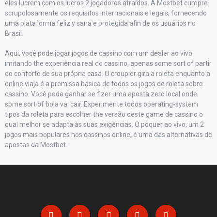
eles lucrem com os lucros 2 jogadores atraídos. A Mostbet cumpre
scrupolosamente os requisitos internacionais e legais, fornecendo
uma plataforma feliz y sana e protegida afin de os usuários no
Brasil.
Aqui, você pode jogar jogos de cassino com um dealer ao vivo
imitando the experiência real do cassino, apenas some sort of partir
do conforto de sua própria casa. O croupier gira a roleta enquanto a
online viaja é a premissa básica de todos os jogos de roleta sobre
cassino. Você pode ganhar se fizer uma aposta zero local onde
some sort of bola vai cair. Experimente todos operating-system
tipos da roleta para escolher the versão deste game de cassino o
qual melhor se adapta às suas exigências. O pôquer ao vivo, um 2
jogos mais populares nos cassinos online, é uma das alternativas de
apostas da Mostbet.