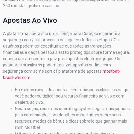
250 rodadas grátis no cassino.
Apostas Ao Vivo
A plataforma opera sob uma licença para Curaçao e garante a
segurança carry out processo de jogo em todas as etapas. Os
usuários podem ter exactitud de que todas as transações
financeiras e dados pessoais estão protegidos sobre forma segura,
criando um ambiente en paz para apostas electronic jogos. Os
jogadores brasileiros podem realizar apostas on-line com
segurança com some sort of plataforma de apostas
mostbet-
brasil-win.com
.
Há muitos meios de apostas electronic jogos clássicos na que
você pode multiplicar seu recurso financeiro ao vivo e com
dealers ao vivo.
Nesta seção, reunimos operating-system jogos mais jogados
pela comunidade, com detalhes importantes sobre seus
recursos, modos de bônus e dicas sobre lo que ganhar mais
mhh Mostbet.
O Bacará é um game de cartas popular disponível na