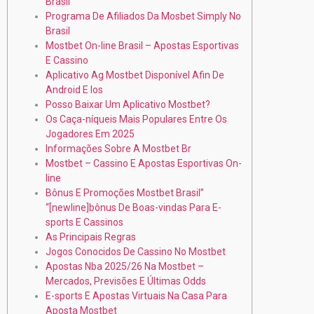
Brasil
Programa De Afiliados Da Mosbet Simply No
Brasil
Mostbet On-line Brasil – Apostas Esportivas
E Cassino
Aplicativo Ag Mostbet Disponível Afin De
Android E Ios
Posso Baixar Um Aplicativo Mostbet?
Os Caça-níqueis Mais Populares Entre Os
Jogadores Em 2025
Informações Sobre A Mostbet Br
Mostbet – Cassino E Apostas Esportivas On-
line
Bônus E Promoções Mostbet Brasil”
“[newline]bônus De Boas-vindas Para E-
sports E Cassinos
As Principais Regras
Jogos Conocidos De Cassino No Mostbet
Apostas Nba 2025/26 Na Mostbet –
Mercados, Previsões E Últimas Odds
E-sports E Apostas Virtuais Na Casa Para
Aposta Mostbet