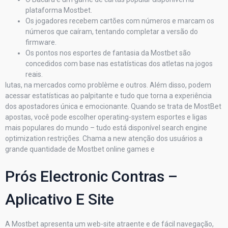
plataforma Mostbet.
Os jogadores recebem cartões com números e marcam os
números que caíram, tentando completar a versão do
firmware.
Os pontos nos esportes de fantasia da Mostbet são
concedidos com base nas estatísticas dos atletas na jogos
reais.
lutas, na mercados como problème e outros. Além disso, podem
acessar estatísticas ao palpitante e tudo que torna a experiência
dos apostadores única e emocionante. Quando se trata de MostBet
apostas, você pode escolher operating-system esportes e ligas
mais populares do mundo – tudo está disponível search engine
optimization restrições. Chama a new atenção dos usuários a
grande quantidade de Mostbet online games e
Prós Electronic Contras –
Aplicativo E Site
A Mostbet apresenta um web-site atraente e de fácil navegação,