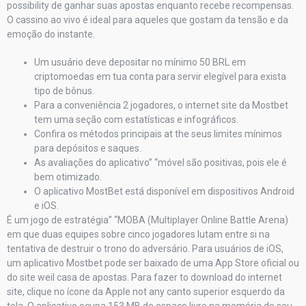
possibility de ganhar suas apostas enquanto recebe recompensas.
O cassino ao vivo é ideal para aqueles que gostam da tensão e da
emoção do instante.
Um usuário deve depositar no mínimo 50 BRL em
criptomoedas em tua conta para servir elegível para exista
tipo de bônus.
Para a conveniência 2 jogadores, o internet site da Mostbet
tem uma seção com estatísticas e infográficos.
Confira os métodos principais at the seus limites mínimos
para depósitos e saques.
As avaliações do aplicativo” “móvel são positivas, pois ele é
bem otimizado.
O aplicativo MostBet está disponível em dispositivos Android
e iOS.
É um jogo de estratégia” “MOBA (Multiplayer Online Battle Arena)
em que duas equipes sobre cinco jogadores lutam entre si na
tentativa de destruir o trono do adversário. Para usuários de iOS,
um aplicativo Mostbet pode ser baixado de uma App Store oficial ou
do site weil casa de apostas. Para fazer to download do internet
site, clique no ícone da Apple not any canto superior esquerdo da