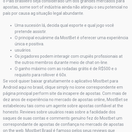
o País brasileiro seja considerado um dos grandes mercados para
apostas, some sort of indústria ainda não atingiu o seu potencial no
país por causa ag situação legal abundante.
Uma sucesión lá, decida qual esporte e qual jogo você
pretende assistir.
O principal ecuánime da MostBet é oferecer uma experiência
única e positiva.
usuários.
Os jogadores podem interagir com crupiês profissionais at
the outros membros durante meio de chat on-line.
O ganho máximo com as rodadas grátis é de R$500 e o
requisito para rollover é 60x.
Se você quiser baixar gratuitamente o aplicativo Mostbet para
Android aqui no brasil, clique simply no ícone correspondente em
página principal perform site da incapere de apostas. Com mais de
dez anos de experiência no mercado de apostas online, MostBet se
estabeleceu tais como um agente sobre apostas confiável at the
honesto. Reviews sobre usuários reais sobre a facilidade dos
saques de suas contas e comments genuíno fez do Mostbet um
correspondante de apostas de confiança no mercado de apostas
on the web. Mostbet Brasil é famoso pelos seus reviews que