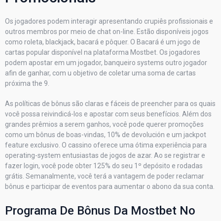
Os jogadores podem interagir apresentando crupiês profissionais e
outros membros por meio de chat on-line. Estão disponíveis jogos
como roleta, blackjack, bacará e pôquer. O Bacará é um jogo de
cartas popular disponível na plataforma Mostbet. Os jogadores
podem apostar em um jogador, banqueiro systems outro jogador
afin de ganhar, com u objetivo de coletar uma soma de cartas
próxima the 9.
As políticas de bônus são claras e fáceis de preencher para os quais
você possa reivindicá-los e apostar com seus benefícios. Além dos
grandes prêmios a serem ganhos, você pode querer promoções
como um bônus de boas-vindas, 10% de devolución e um jackpot
feature exclusivo. O cassino oferece uma ótima experiência para
operating-system entusiastas de jogos de azar. Ao se registrar e
fazer login, você pode obter 125% do seu 1º depósito e rodadas
grátis. Semanalmente, você terá a vantagem de poder reclamar
bônus e participar de eventos para aumentar o abono da sua conta.
Programa De Bônus Da Mostbet No