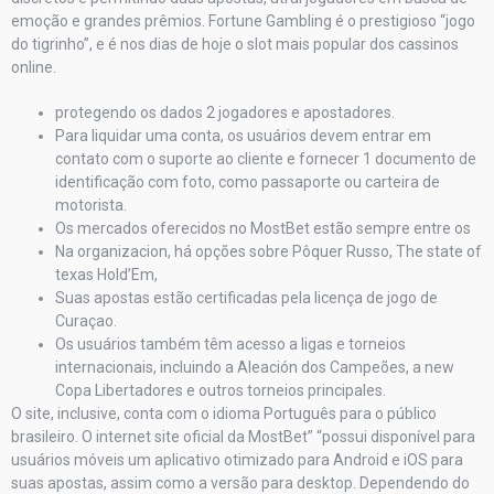
emoção e grandes prêmios. Fortune Gambling é o prestigioso “jogo
do tigrinho”, e é nos dias de hoje o slot mais popular dos cassinos
online.
protegendo os dados 2 jogadores e apostadores.
Para liquidar uma conta, os usuários devem entrar em
contato com o suporte ao cliente e fornecer 1 documento de
identificação com foto, como passaporte ou carteira de
motorista.
Os mercados oferecidos no MostBet estão sempre entre os
Na organizacion, há opções sobre Pôquer Russo, The state of
texas Hold’Em,
Suas apostas estão certificadas pela licença de jogo de
Curaçao.
Os usuários também têm acesso a ligas e torneios
internacionais, incluindo a Aleación dos Campeões, a new
Copa Libertadores e outros torneios principales.
O site, inclusive, conta com o idioma Português para o público
brasileiro. O internet site oficial da MostBet” “possui disponível para
usuários móveis um aplicativo otimizado para Android e iOS para
suas apostas, assim como a versão para desktop. Dependendo do