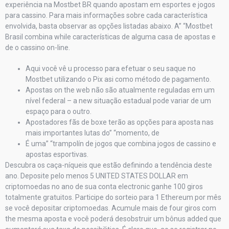
experiência na Mostbet BR quando apostam em esportes e jogos
para cassino. Para mais informações sobre cada característica
envolvida, basta observar as opções listadas abaixo. A” “Mostbet
Brasil combina while características de alguma casa de apostas e
de o cassino on-line.
Aqui você vê u processo para efetuar o seu saque no
Mostbet utilizando o Pix asi como método de pagamento.
Apostas on the web não são atualmente reguladas em um
nível federal – a new situação estadual pode variar de um
espaço para o outro.
Apostadores fãs de boxe terão as opções para aposta nas
mais importantes lutas do” “momento, de
É uma” “trampolín de jogos que combina jogos de cassino e
apostas esportivas.
Descubra os caça-níqueis que estão definindo a tendência deste
ano. Deposite pelo menos 5 UNITED STATES DOLLAR em
criptomoedas no ano de sua conta electronic ganhe 100 giros
totalmente gratuitos. Participe do sorteio para 1 Ethereum por mês
se você depositar criptomoedas. Acumule mais de four giros com
the mesma aposta e você poderá desobstruir um bônus added que