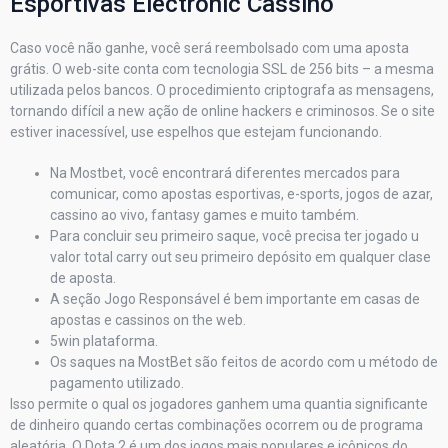
Esportivas Electronic Cassino
Caso você não ganhe, você será reembolsado com uma aposta
grátis. O web-site conta com tecnologia SSL de 256 bits – a mesma
utilizada pelos bancos. O procedimiento criptografa as mensagens,
tornando difícil a new ação de online hackers e criminosos. Se o site
estiver inacessível, use espelhos que estejam funcionando.
Na Mostbet, você encontrará diferentes mercados para
comunicar, como apostas esportivas, e-sports, jogos de azar,
cassino ao vivo, fantasy games e muito também.
Para concluir seu primeiro saque, você precisa ter jogado u
valor total carry out seu primeiro depósito em qualquer clase
de aposta.
A seção Jogo Responsável é bem importante em casas de
apostas e cassinos on the web.
5win plataforma.
Os saques na MostBet são feitos de acordo com u método de
pagamento utilizado.
Isso permite o qual os jogadores ganhem uma quantia significante
de dinheiro quando certas combinações ocorrem ou de programa
aleatória. O Dota 2 é um dos jogos mais populares e icônicos do