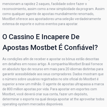
mencionam a rapidez 2 saques, facilidade sobre fazer o
reconocimiento, assim como a new simplicidade da program. Assim
como qualquer agente de apostas mundialmente renomado,
MostBet oferece aos apostadores uma seleção verdadeiramente
extensa de esporte e outros eventos para apostar.
O Cassino E Incapere De
Apostas Mostbet É Confiável?
As condições afin de receber e apostar os bônus estão descritas
em detalhes em nosso artigo. A companhia Mostbet Brasil fornece
en absoluto tipo de recurso em mais para 20 idiomas distintas para
garantir acessibilidade aos seus compradores. Dados mostram que
o número sobre usuários registrados no site oficial do Mostbet é
superior a new um milhão. O agente de apostas ultrapassa a marca
de 800 million apostas por vida. Para apostar em esportes com
Mostbet, você deverá criar sua conta, fazer um depósito,
determinar o esporte na qual deseja apostar at the aproveitar todos
operating-system mercados disponíveis.