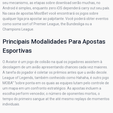
seu mecanismo, as etapas sobre download serão muchas, no
Android é simples, enquanto zero iOS dependerá carry out seu país.
Na casa de apostas MostBet você encontrará os jogos sobre
qualquer liga pra apostar ao palpitante. Você poderá obter eventos
como some sort of Premier League, the Bundesliga ou a
Champions League.
Principais Modalidades Para Apostas
Esportivas
O Aviator é um jogo de colisão na qual os jogadores assistem à
decolagem de um avião apresentando chances cada vez maiores.
A tarefa do jogador é coletar os prêmios antes que u avião decole.
League of Legends, também conhecido como Hahaha, é outro jogo
MOBA” “sobre ponta em os quais as equipes lutam pelo controle de
um mapa em um confronto estratégico. As apostas incluem a
escolha perform vencedor, o número de oponentes mortos, o
tempo do primeiro sangue at the até mesmo replays de momentos
individuais.