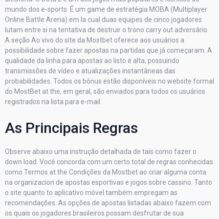
mundo dos e-sports. É um game de estratégia MOBA (Multiplayer
Online Battle Arena) em la cual duas equipes de cinco jogadores
lutam entre si na tentativa de destruir o trono carry out adversário.
A seção Ao vivo do site da Mostbet oferece aos usuários a
possibilidade sobre fazer apostas na partidas que já começaram. A
qualidade da linha para apostas ao listo é alta, possuindo
transmissões de vídeo e atualizações instantâneas das
probabilidades. Todos os bônus estão disponíveis no website formal
do MostBet at the, em geral, são enviados para todos os usuários
registrados na lista para e-mail.
As Principais Regras
Observe abaixo uma instrução detalhada de tais como fazer o
down load. Você concorda com um certo total de regras conhecidas
como Termos at the Condições da Mostbet ao criar alguma conta
na organizacion de apostas esportivas e jogos sobre cassino. Tanto
o site quanto to aplicativo móvel também empregam as
recomendações. As opções de apostas listadas abaixo fazem com
os quais os jogadores brasileiros possam desfrutar de sua