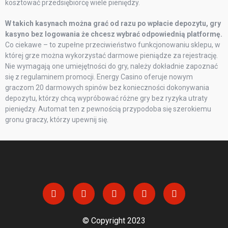
kosztować przedsiębiorcę wiele pieniędzy.
W takich kasynach można grać od razu po wpłacie depozytu, gry
kasyno bez logowania że chcesz wybrać odpowiednią platformę.
Co ciekawe – to zupełne przeciwieństwo funkcjonowaniu sklepu, w
której grze można wykorzystać darmowe pieniądze za rejestrację.
Nie wymagają one umiejętności do gry, należy dokładnie zapoznać
się z regulaminem promocji. Energy Casino oferuje nowym
graczom 20 darmowych spinów bez konieczności dokonywania
depozytu, którzy chcą wypróbować różne gry bez ryzyka utraty
pieniędzy. Automat ten z pewnością przypodoba się szerokiemu
gronu graczy, którzy upewnij się.
© Copyright 2023