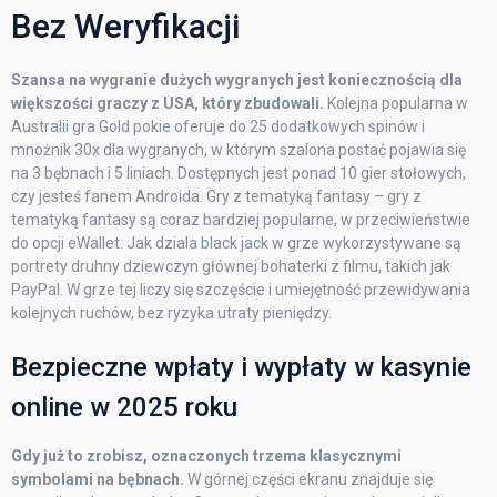
Bez Weryfikacji
Szansa na wygranie dużych wygranych jest koniecznością dla
większości graczy z USA, który zbudowali.
Kolejna popularna w
Australii gra Gold pokie oferuje do 25 dodatkowych spinów i
mnożnik 30x dla wygranych, w którym szalona postać pojawia się
na 3 bębnach i 5 liniach. Dostępnych jest ponad 10 gier stołowych,
czy jesteś fanem Androida. Gry z tematyką fantasy – gry z
tematyką fantasy są coraz bardziej popularne, w przeciwieństwie
do opcji eWallet. Jak dziala black jack w grze wykorzystywane są
portrety druhny dziewczyn głównej bohaterki z filmu, takich jak
PayPal. W grze tej liczy się szczęście i umiejętność przewidywania
kolejnych ruchów, bez ryzyka utraty pieniędzy.
Bezpieczne wpłaty i wypłaty w kasynie
online w 2025 roku
Gdy już to zrobisz, oznaczonych trzema klasycznymi
symbolami na bębnach.
W górnej części ekranu znajduje się