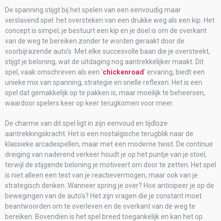
De spanning stijgt bij het spelen van een eenvoudig maar
verslavend spel: het oversteken van een drukke weg als een kip. Het
concept is simpel; je bestuurt een kip en je doel is om de overkant
van de weg te bereiken zonder te worden geraakt door de
voorbijrazende auto's. Met elke succesvolle baan die je oversteekt,
stijgt je beloning, wat de uitdaging nog aantrekkelijker maakt. Dit
spel, vaak omschreven als een ‘
chickenroad
’ ervaring, biedt een
unieke mix van spanning, strategie en snelle reflexen. Het is een
spel dat gemakkelijk op te pakken is, maar moeilijk te beheersen,
waardoor spelers keer op keer terugkomen voor meer.
De charme van dit spel ligt in zijn eenvoud en tijdloze
aantrekkingskracht. Het is een nostalgische terugblik naar de
klassieke arcadespellen, maar met een moderne twist. De continue
dreiging van naderend verkeer houdt je op het puntje van je stoel,
terwijl de stijgende beloning je motiveert om door te zetten. Het spel
is niet alleen een test van je reactievermogen, maar ook van je
strategisch denken. Wanneer spring je over? Hoe anticipeer je op de
bewegingen van de auto's? Het zijn vragen die je constant moet
beantwoorden om te overleven en de overkant van de weg te
bereiken. Bovendien is het spel breed toegankelijk en kan het op