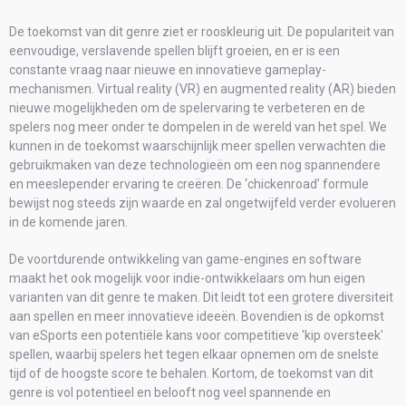
De toekomst van dit genre ziet er rooskleurig uit. De populariteit van
eenvoudige, verslavende spellen blijft groeien, en er is een
constante vraag naar nieuwe en innovatieve gameplay-
mechanismen. Virtual reality (VR) en augmented reality (AR) bieden
nieuwe mogelijkheden om de spelervaring te verbeteren en de
spelers nog meer onder te dompelen in de wereld van het spel. We
kunnen in de toekomst waarschijnlijk meer spellen verwachten die
gebruikmaken van deze technologieën om een ​​nog spannendere
en meeslepender ervaring te creëren. De ‘chickenroad’ formule
bewijst nog steeds zijn waarde en zal ongetwijfeld verder evolueren
in de komende jaren.
De voortdurende ontwikkeling van game-engines en software
maakt het ook mogelijk voor indie-ontwikkelaars om hun eigen
varianten van dit genre te maken. Dit leidt tot een grotere diversiteit
aan spellen en meer innovatieve ideeën. Bovendien is de opkomst
van eSports een potentiële kans voor competitieve 'kip oversteek'
spellen, waarbij spelers het tegen elkaar opnemen om de snelste
tijd of de hoogste score te behalen. Kortom, de toekomst van dit
genre is vol potentieel en belooft nog veel spannende en