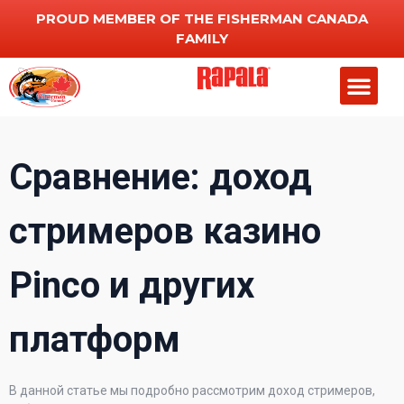
PROUD MEMBER OF THE FISHERMAN CANADA
FAMILY
Сравнение: доход
стримеров казино
Pinco и других
платформ
В данной статье мы подробно рассмотрим доход стримеров,