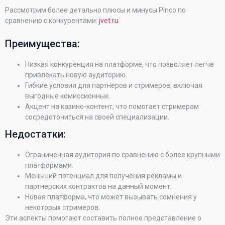
Рассмотрим более детально плюсы и минусы Pinco по
сравнению с конкурентами:
jvet.ru
Преимущества:
Низкая конкуренция на платформе, что позволяет легче
привлекать новую аудиторию.
Гибкие условия для партнеров и стримеров, включая
выгодные комиссионные.
Акцент на казино-контент, что помогает стримерам
сосредоточиться на своей специализации.
Недостатки:
Ограниченная аудитория по сравнению с более крупными
платформами.
Меньший потенциал для получения рекламы и
партнерских контрактов на данный момент.
Новая платформа, что может вызывать сомнения у
некоторых стримеров.
Эти аспекты помогают составить полное представление о