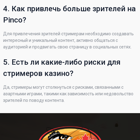
4. Как привлечь больше зрителей на
Pinco?
Для привлечения зрителей стримерам необходимо создавать
интересный и уникальный контент, активно общаться с
аудиторией и продвигать свою страницу в социальных сетях.
5. Есть ли какие-либо риски для
стримеров казино?
Да, стримеры могут столкнуться с рисками, связанными с
азартными играми, такими как зависимость или недовольство
зрителей по поводу контента.