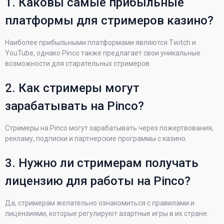
1. Каковы самые прибыльные
платформы для стримеров казино?
Наиболее прибыльными платформами являются Twitch и
YouTube, однако Pinco также предлагает свои уникальные
возможности для старательных стримеров.
2. Как стримеры могут
зарабатывать на Pinco?
Стримеры на Pinco могут зарабатывать через пожертвования,
рекламу, подписки и партнерские программы с казино.
3. Нужно ли стримерам получать
лицензию для работы на Pinco?
Да, стримерам желательно ознакомиться с правилами и
лицензиями, которые регулируют азартные игры в их стране.