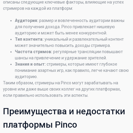
описаны следующие ключевые факторы, влияющие на успех
стримеров на каждой из платформ:
Аудитория:
размер и вовлеченность аудитории важны
для получения дохода. Pinco привлекает нишевую
аудиторию и может быть менее конкурентной.
Тип контента:
уникальный и развлекательный контент
может значительно повысить доходы стримера.
Частота стримов:
регулярные трансляции повышают
шансы на привлечение и удержание зрителей.
Знания и опыт:
стримеры, которые имеют глубокое
понимание азартных игр, как правило, легче качают свою
аудиторию.
Таким образом, стримеры на Pinco могут зарабатывать на
уровне или даже выше своих коллег на других платформах,
если правильно использовать эти аспекты.
Преимущества и недостатки
платформы Pinco